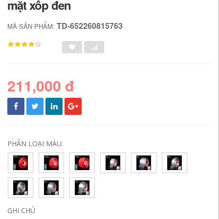
mặt xốp đen
TD-652260815763
MÃ SẢN PHẨM:
211,000 đ
PHÂN LOẠI MÀU:
GHI CHÚ