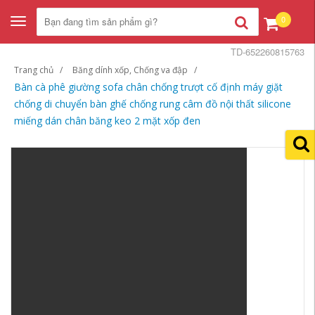
0
Toggle
navigation
TD-652260815763
Trang chủ
Băng dính xốp, Chống va đập
Bàn cà phê giường sofa chân chống trượt cố định máy giặt
chống di chuyển bàn ghế chống rung câm đồ nội thất silicone
miếng dán chân băng keo 2 mặt xốp đen