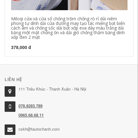
Miloqi cửa và cửa sổ chống trộm chống rò rỉ dải niêm
Mi
phong tự dính dải cửa đường may tạo tác miếng bọt biển
na
cách âm và chống sốc dải bọt xốp eva dày màu trắng dải
nh
băng một mặt chống ồn và dải gió chống thấm băng dính
mú
xốp đen 2 mặt
21
378,000 đ
LIÊN HỆ
111 Triều Khúc - Thanh Xuân - Hà Nội
078.8283.789
0965.68.68.11
cskh@tautochanh.com