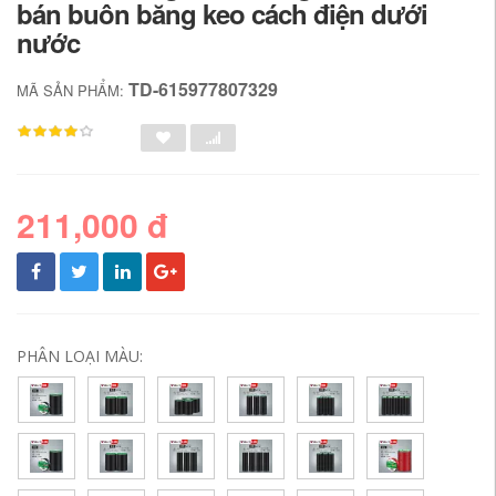
bán buôn băng keo cách điện dưới
nước
TD-615977807329
MÃ SẢN PHẨM:
211,000 đ
PHÂN LOẠI MÀU: