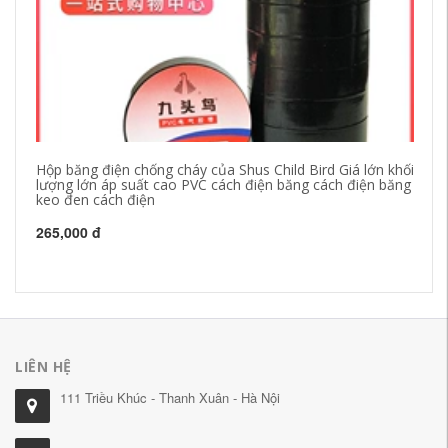
Hộp băng điện chống cháy của Shus Child Bird Giá lớn khối
Bă
lượng lớn áp suất cao PVC cách điện băng cách điện băng
nư
keo đen cách điện
ke
265,000 đ
20
LIÊN HỆ
111 Triều Khúc - Thanh Xuân - Hà Nội