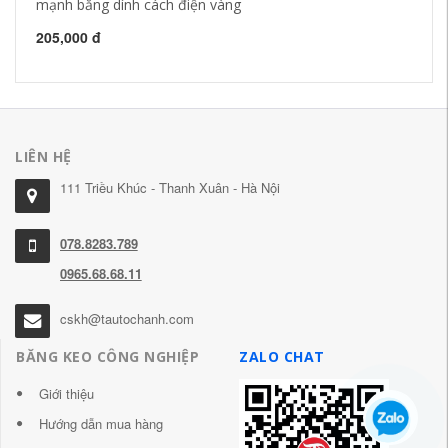
mạnh băng dính cách điện vàng
27
205,000 đ
LIÊN HỆ
111 Triều Khúc - Thanh Xuân - Hà Nội
078.8283.789
0965.68.68.11
cskh@tautochanh.com
BĂNG KEO CÔNG NGHIỆP
ZALO CHAT
Giới thiệu
Hướng dẫn mua hàng