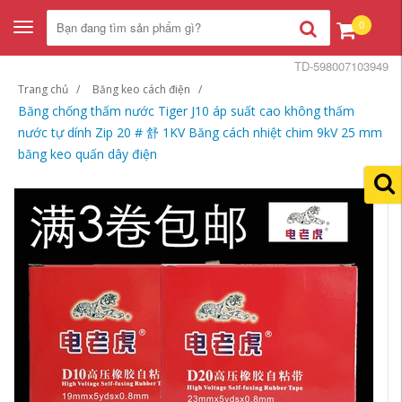
0
Toggle
navigation
TD-598007103949
Trang chủ
Băng keo cách điện
Băng chống thấm nước Tiger J10 áp suất cao không thấm
nước tự dính Zip 20 # 舒 1KV Băng cách nhiệt chim 9kV 25 mm
băng keo quấn dây điện