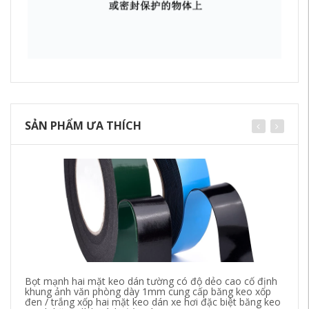
SẢN PHẨM ƯA THÍCH
Bọt mạnh hai mặt keo dán tường có độ dẻo cao cố định
Bă
khung ảnh văn phòng dày 1mm cung cấp băng keo xốp
cá
đen / trắng xốp hai mặt keo dán xe hơi đặc biệt băng keo