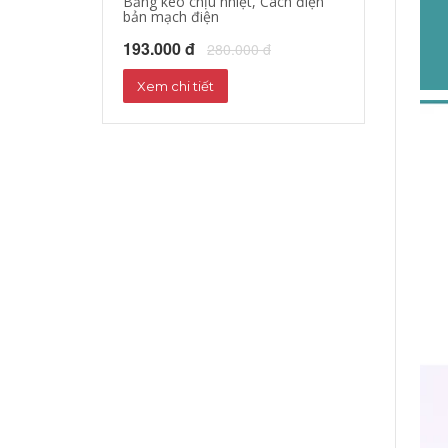
Băng keo chịu nhiệt, Cách điện
bản mạch điện
193.000 đ
280.000 đ
Xem chi tiết