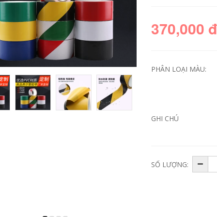
370,000 
PHÂN LOẠI MÀU:
GHI CHÚ
471 Băng cảnh báo
Benyida 471 băng
PVC Black Zebra
cảnh báo đánh dấu
Dây cảnh báo sàn
màu xanh lá cây và
Tầng 5S Logo Màu
trắng Băng PVC
băng qua sàn băng
ngựa vằn Băng cảnh
keo cảnh báo vàng
báo màu xanh lá
SỐ LƯỢNG:
đen
cây và trắng Băng
đánh dấu sàn bang
canh bao cap ngam
206,000
201,000
Duyệt 5s Định vị
máy tính để bàn