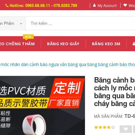
Hotline: 0965.68.68.11 - 078.8283.789
My Account
Wish
Sản Phẩm
MỚI
EO CHỐNG THẤM
BĂNG KEO GIẤY
BĂNG KEO 3M
 mốc nhãn dán cảnh báo ngựa vằn băng qua băng băng cảnh báo tho
Băng cảnh b
cách ly mốc
băng qua bă
cháy băng c
TD-
MÃ SẢN PHẨM: