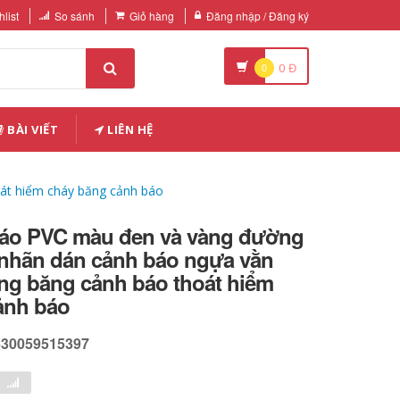
list
So sánh
Giỏ hàng
Đăng nhập / Đăng ký
0
0
Đ
BÀI VIẾT
LIÊN HỆ
át hiểm cháy băng cảnh báo
áo PVC màu đen và vàng đường
 nhãn dán cảnh báo ngựa vằn
ng băng cảnh báo thoát hiểm
ảnh báo
630059515397