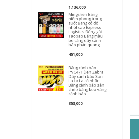
1,136,000
Mingshen Băng
niêm phong trong
suốt Băng có độ
nhớt cao Express
Logistics Đóng gói
Taobao Băng màu
be căng dây cảnh
báo phản quang
451,000
Băng cảnh báo
PVC471 Đen Zebra
Dây cảnh báo Sàn
La La La có nhãn
Băng cảnh báo sàn
chéo băng keo vàng
cảnh báo
358,000