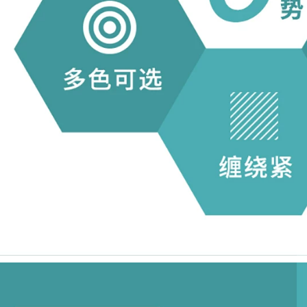
BÁO CẢNH BÁO
sàn cảnh báo chống
Băng giấy Cảnh báo
tĩnh điện Keo dán
Băng in
sàn Trung Quốc và
Tiếng Anh bảo vệ
tĩnh điện không
203,000
bám bụi xưởng
đánh dấu sàn Keo
dán sàn báo giá
10 Rolls tiếng Anh
băng cảnh báo cáp
Dừng tiếng Đức
ngầm
Cảnh báo Ngôn ngữ
cảnh báo Tắc In
niêm phong Băng
222,000
keo
Benyida 471 băng
cảnh báo chéo màu
199,000
xanh băng PVC
băng ngựa vằn màu
xanh băng cảnh
báo sàn băng giá
băng báo hiệu cáp
ngầm
201,000
Giấy dính Benyida
Green Mara Băng
nhỏ Băng dính màu
xanh lá cây Băng
định vị Băng dính
màu Giấy dán có
nhiệt độ cao và độ