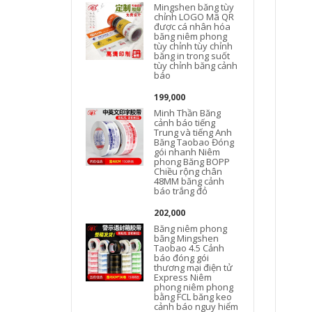
Mingshen băng tùy
chỉnh LOGO Mã QR
được cá nhân hóa
băng niêm phong
tùy chỉnh tùy chỉnh
băng in trong suốt
tùy chỉnh băng cảnh
báo
199,000
Minh Thần Băng
cảnh báo tiếng
Trung và tiếng Anh
Băng Taobao Đóng
gói nhanh Niêm
phong Băng BOPP
Chiều rộng chân
48MM băng cảnh
báo trắng đỏ
202,000
Băng niêm phong
băng Mingshen
Taobao 4.5 Cảnh
báo đóng gói
thương mại điện tử
Express Niêm
phong niêm phong
bằng FCL băng keo
cảnh báo nguy hiểm