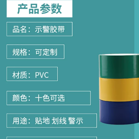
nhớt cao Băng nhận
dạng cuộn dây băng
báo hiệu cáp ngầm
184,000