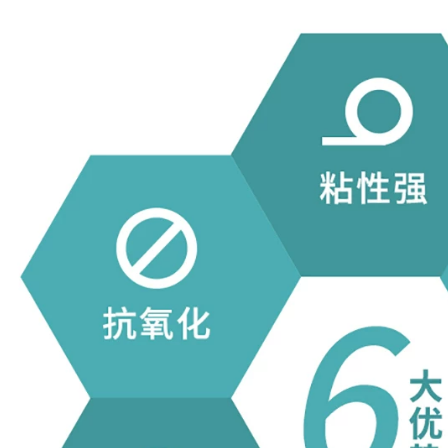
Cảnh sát Hiển thị
Băng Cảnh báo
băng Đen Ngựa vằn
Băng in
Dây Cảnh báo Tầng
Nhãn Sàn Sàn Băng
203,000
Màu Băng Scribe
Băng cảnh báo từ
băng báo cáp
màu xanh lá cây
màu trắng Băng
308,000
đóng gói 4.2 Độ dày
Băng cảnh báo màu
có sẵn 2.4 Băng đen
vàng PVC Zebra
Dây cảnh báo cách
193,000
ly Nhận dạng Dán
10 khối dừng Đỏ /
sàn Sàn băng Màu
Đen / Cảnh báo
5S Định vị Scribe
Cảnh báo / In Băng
Băng sàn chống
cảnh báo Hộp in
thấm băng cảnh báo
trắng đỏ
199,000
199,000
10 khối lượng cảnh
báo Warven Băng
PVC 471 Băng cảnh
niêm phong trong
báo Đen Vàng Đen
tiếng Anh Dừng từ
Ngựa vằn Dây cảnh
dưới trong suốt từ
báo Sàn nhãn Bề
đỏ 72mm * 60m In
mặt Surf Scribe
Băng định vị băng
cảnh báo tam giác
203,000
10 khối lượng cảnh
499,000
báo tiếng Anh trong
suốt màu đỏ CẢNH
Băng keo đánh dấu