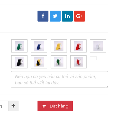
đ
Đặt hàng