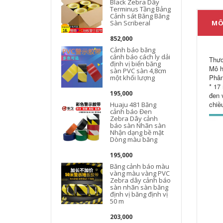
Black Zebra Dây
Terminus Tầng Bảng
Cảnh sát Băng Băng
Sàn Scriberal
MÔ
852,000
Cảnh báo băng
cảnh báo cách ly dải
Thươ
định vị biển băng
Mô h
sàn PVC sàn 4,8cm
Phân
một khối lượng
* 17
195,000
đen 
chiề
Huaju 481 Băng
cảnh báo Đen
Zebra Dây cảnh
báo sàn Nhãn sàn
Nhận dạng bề mặt
Dòng màu băng
195,000
Băng cảnh báo màu
vàng màu vàng PVC
Zebra dây cảnh báo
sàn nhãn sàn băng
định vị băng định vị
50 m
203,000