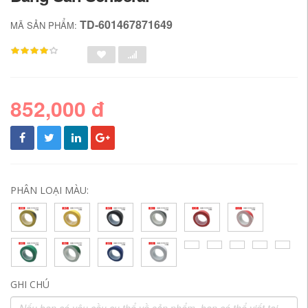
TD-601467871649
MÃ SẢN PHẨM:
852,000 đ
PHÂN LOẠI MÀU:
GHI CHÚ