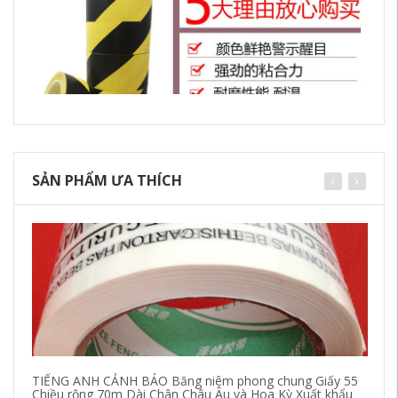
SẢN PHẨM ƯA THÍCH
TIẾNG ANH CẢNH BÁO Băng niêm phong chung Giấy 55
Be
Chiều rộng 70m Dài Chân Châu Âu và Hoa Kỳ Xuất khẩu
bă