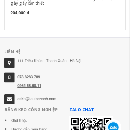
giày giày cần thiết
bă
204,000 đ
20
LIÊN HỆ
111 Triều Khúc - Thanh Xuân - Hà Nội
078.8283.789
0965.68.68.11
cskh@tautochanh.com
BĂNG KEO CÔNG NGHIỆP
ZALO CHAT
Giới thiệu
Hướng dẫn mua hàng