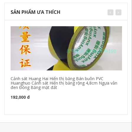
SẢN PHẨM ƯA THÍCH
Cảnh sát Huang Hai Hiển thị băng Bán buôn PVC
AR
Huanghuo Cảnh sát Hiển thị băng rộng 4,8cm Ngựa vằn
cá
đen Đóng Băng mặt đất
21
192,000 đ