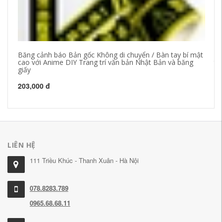
Băng cảnh báo Bản gốc Không di chuyển / Bàn tay bí mật
Bă
cao với Anime DIY Trang trí văn bản Nhật Bản và băng
tr
giấy
nư
bă
203,000 đ
35
LIÊN HỆ
111 Triều Khúc - Thanh Xuân - Hà Nội
078.8283.789
0965.68.68.11