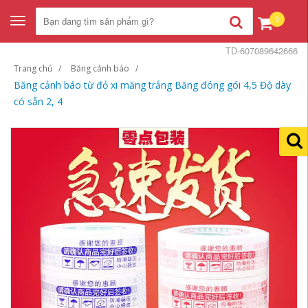
0
Toggle
navigation
TD-607089642666
Trang chủ
Băng cảnh báo
Băng cảnh báo từ đỏ xi măng trắng Băng đóng gói 4,5 Độ dày
có sẵn 2, 4