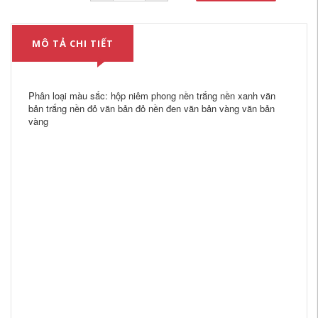
MÔ TẢ CHI TIẾT
Phân loại màu sắc: hộp niêm phong nền trắng nền xanh văn
bản trắng nền đỏ văn bản đỏ nền đen văn bản vàng văn bản
vàng