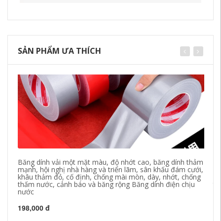
SẢN PHẨM ƯA THÍCH
Băng dính vải một mặt màu, độ nhớt cao, băng dính thảm
Bă
mạnh, hội nghị nhà hàng và triển lãm, sân khấu đám cưới,
ma
khâu thảm đỏ, cố định, chống mài mòn, dày, nhớt, chống
hơ
thấm nước, cảnh báo và băng rộng Băng dính điện chịu
th
nước
ch
198,000 đ
21