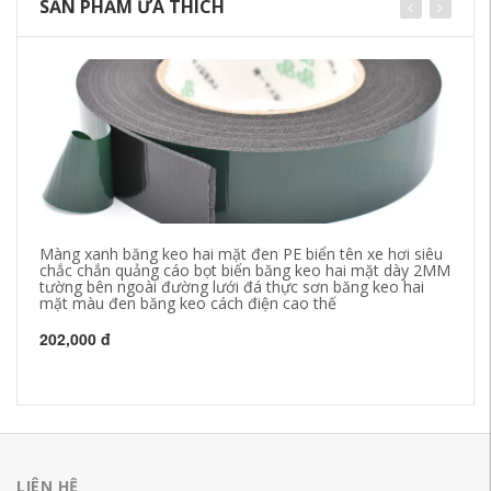
SẢN PHẨM ƯA THÍCH
Màng xanh băng keo hai mặt đen PE biển tên xe hơi siêu
Yo
chắc chắn quảng cáo bọt biển băng keo hai mặt dày 2MM
bă
tường bên ngoài đường lưới đá thực sơn băng keo hai
đi
mặt màu đen băng keo cách điện cao thế
26
202,000 đ
LIÊN HỆ