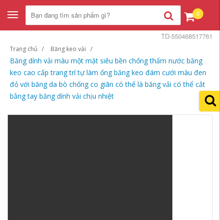
0
Toggle
navigation
TD-550468517761
Trang chủ
Băng keo vải
Băng dính vải màu một mặt siêu bền chống thấm nước băng
keo cao cấp trang trí tự làm ống băng keo đám cưới màu đen
đỏ với băng da bò chống co giãn có thể là băng vải có thể cắt
bằng tay băng dính vải chịu nhiệt