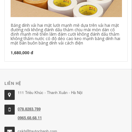
Băng dính vải hai mặt lưới mạnh mẽ dựa trên vải hai mặt
Mà
đường nối không đánh dấu thảm chịu mài mòn dán cố
Ca
định mạnh mẽ triển lãm đám cưới không đánh dấu thảm
bă
không thấm nước có độ dẻo cao keo mạnh băng dính hai
mặt bán buôn băng dính vải cách điện
20
1,680,000 đ
LIÊN HỆ
111 Triều Khúc - Thanh Xuân - Hà Nội
078.8283.789
0965.68.68.11
cskh@tautochanh.com