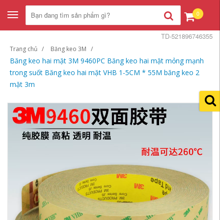
0
Toggle
navigation
TD-521896746355
Trang chủ
Băng keo 3M
Băng keo hai mặt 3M 9460PC Băng keo hai mặt mỏng mạnh
trong suốt Băng keo hai mặt VHB 1-5CM * 55M băng keo 2
mặt 3m