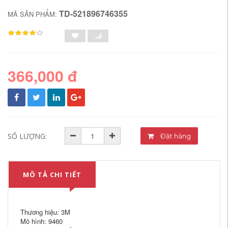
TD-521896746355
MÃ SẢN PHẨM:
366,000 đ
SỐ LƯỢNG:
Đặt hàng
MÔ TẢ CHI TIẾT
Thương hiệu: 3M
Mô hình: 9460