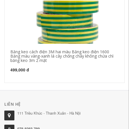
Băng keo cách điện 3M hai màu Băng keo điện 1600
3M
Băng màu vàng-xanh lá cây chống cháy không chứa chì
ke
băng keo 3m 2 mặt
ch
499,000 đ
28
LIÊN HỆ
111 Triều Khúc - Thanh Xuân - Hà Nội
078.8283.789