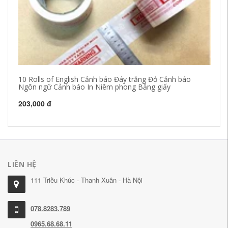
10 Rolls of English Cảnh báo Đáy trắng Đỏ Cảnh báo
Gó
Ngôn ngữ Cảnh báo In Niêm phong Băng giấy
ni
203,000 đ
20
LIÊN HỆ
111 Triều Khúc - Thanh Xuân - Hà Nội
078.8283.789
0965.68.68.11