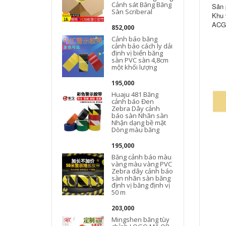
Cảnh sát Băng Băng
Sản 
Sàn Scriberal
Khu 
ACG 
852,000
Cảnh báo băng
cảnh báo cách ly dải
định vị biển băng
sàn PVC sàn 4,8cm
một khối lượng
195,000
Huaju 481 Băng
cảnh báo Đen
Zebra Dây cảnh
báo sàn Nhãn sàn
Nhận dạng bề mặt
Dòng màu băng
195,000
Băng cảnh báo màu
vàng màu vàng PVC
Zebra dây cảnh báo
sàn nhãn sàn băng
định vị băng định vị
50 m
203,000
Mingshen băng tùy