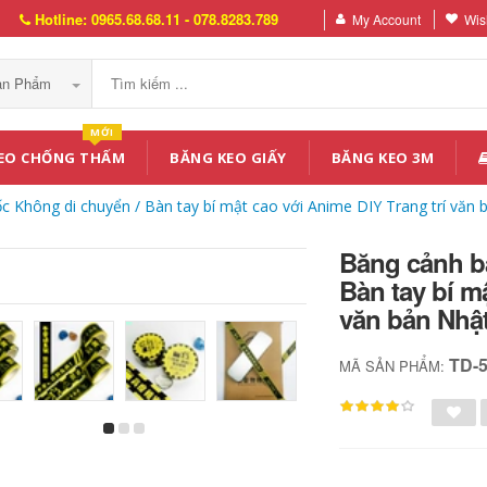
Hotline: 0965.68.68.11 - 078.8283.789
My Account
Wish
Sản Phẩm
MỚI
EO CHỐNG THẤM
BĂNG KEO GIẤY
BĂNG KEO 3M
 Không di chuyển / Bàn tay bí mật cao với Anime DIY Trang trí văn 
Băng cảnh b
Bàn tay bí m
văn bản Nhật
TD-
MÃ SẢN PHẨM: