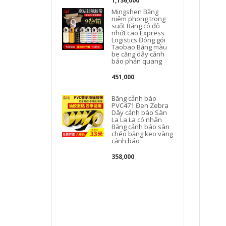
1,136,000
Mingshen Băng
niêm phong trong
suốt Băng có độ
nhớt cao Express
Logistics Đóng gói
Taobao Băng màu
be căng dây cảnh
báo phản quang
451,000
Băng cảnh báo
PVC471 Đen Zebra
Dây cảnh báo Sàn
La La La có nhãn
Băng cảnh báo sàn
chéo băng keo vàng
cảnh báo
358,000