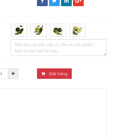
đ
Đặt hàng