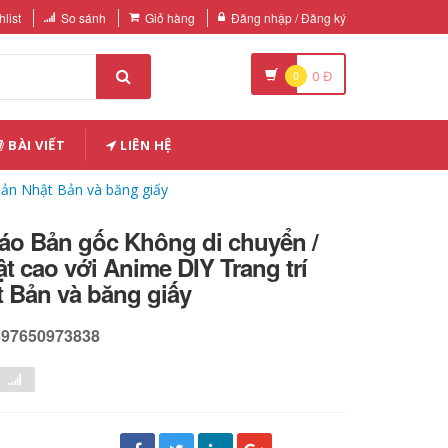
list
So sánh
Giỏ hàng
Đăng nhập / Đăng ký
0
0
Đ
BÀI VIẾT
LIÊN HỆ
bản Nhật Bản và băng giấy
áo Bản gốc Không di chuyển /
ật cao với Anime DIY Trang trí
 Bản và băng giấy
597650973838