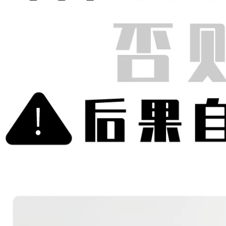
báo hiệu cáp ngầm
184,000