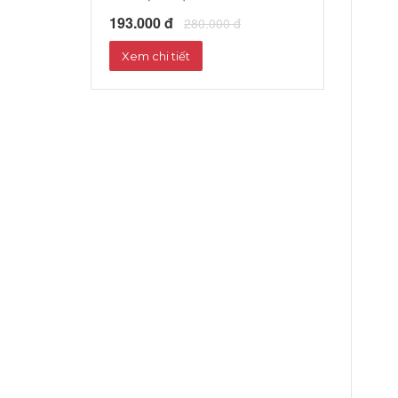
193.000 đ
280.000 đ
Xem chi tiết