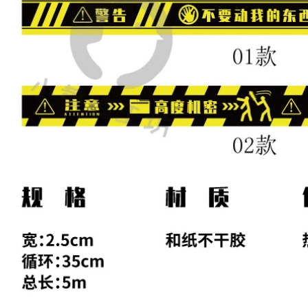
băng Đen Ngựa vằn
Băng in
Dây Cảnh báo Tầng
Nhãn Sàn Sàn Băng
203,000
Màu Băng Scribe
Băng cảnh báo từ
băng báo cáp
màu xanh lá cây
màu trắng Băng
308,000
đóng gói 4.2 Độ dày
Băng cảnh báo màu
có sẵn 2.4 Băng đen
vàng PVC Zebra
Dây cảnh báo cách
193,000
ly Nhận dạng Dán
10 khối dừng Đỏ /
sàn Sàn băng Màu
Đen / Cảnh báo
5S Định vị Scribe
Cảnh báo / In Băng
Băng sàn chống
cảnh báo Hộp in
thấm băng cảnh báo
trắng đỏ
199,000
199,000
10 khối lượng cảnh
báo Warven Băng
PVC 471 Băng cảnh
niêm phong trong
báo Đen Vàng Đen
tiếng Anh Dừng từ
Ngựa vằn Dây cảnh
dưới trong suốt từ
báo Sàn nhãn Bề
đỏ 72mm * 60m In
mặt Surf Scribe
Băng định vị băng
cảnh báo tam giác
203,000
10 khối lượng cảnh
499,000
báo tiếng Anh trong
suốt màu đỏ CẢNH
Băng keo đánh dấu
BÁO CẢNH BÁO
sàn cảnh báo chống
Băng giấy Cảnh báo
tĩnh điện Keo dán