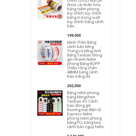
chỉnh LOGO Mã QR
được cá nhân hóa
băng niêm phong
tùy chỉnh tùy chỉnh
băng in trong suốt
tùy chỉnh băng cảnh
báo
199,000
Minh Thần Băng
cảnh báo tiếng
Trung và tiếng Anh
Băng Taobao Đóng
gói nhanh Niêm
phong Băng BOPP
Chiều rộng chân
48MM băng cảnh
báo trắng đỏ
202,000
Băng niêm phong
băng Mingshen
Taobao 4.5 Cảnh
báo đóng gói
thương mại điện tử
Express Niêm
phong niêm phong
bằng FCL băng keo
cảnh báo nguy hiểm