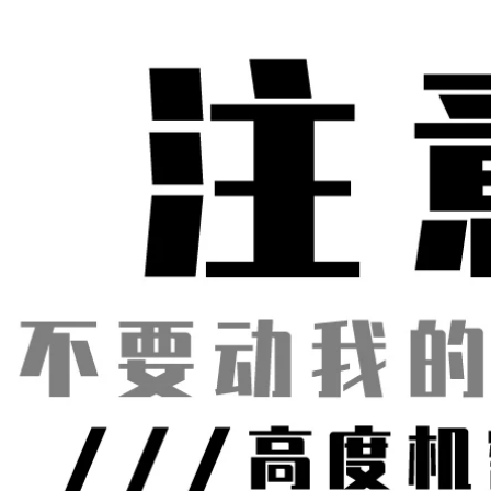
Băng in
sàn Trung Quốc và
Tiếng Anh bảo vệ
tĩnh điện không
203,000
bám bụi xưởng
đánh dấu sàn Keo
dán sàn báo giá
10 Rolls tiếng Anh
băng cảnh báo cáp
Dừng tiếng Đức
ngầm
Cảnh báo Ngôn ngữ
cảnh báo Tắc In
niêm phong Băng
222,000
keo
Benyida 471 băng
cảnh báo chéo màu
199,000
xanh băng PVC
băng ngựa vằn màu
xanh băng cảnh
báo sàn băng giá
băng báo hiệu cáp
ngầm
201,000
Giấy dính Benyida
Green Mara Băng
nhỏ Băng dính màu
xanh lá cây Băng
định vị Băng dính
màu Giấy dán có
nhiệt độ cao và độ
nhớt cao Băng nhận
dạng cuộn dây băng