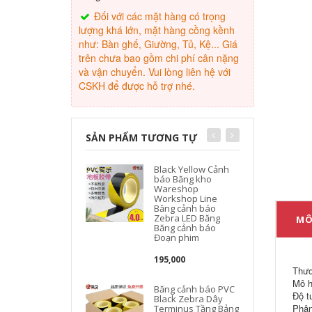
Đối với các mặt hàng có trọng
lượng khá lớn, mặt hàng cồng kềnh
như: Bàn ghế, Giường, Tủ, Kệ... Giá
trên chưa bao gồm chi phí cân nặng
và vận chuyển. Vui lòng liên hệ với
CSKH để được hỗ trợ nhé.
SẢN PHẨM TƯƠNG TỰ
Black Yellow Cảnh
báo Băng kho
Wareshop
Workshop Line
Băng cảnh báo
Zebra LED Băng
MÔ
Băng cảnh báo
Đoạn phim
195,000
Thươ
Mô h
Băng cảnh báo PVC
Độ tu
Black Zebra Dây
Phân
Terminus Tầng Bảng