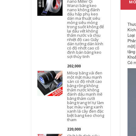
nano Miller Qi
MÔ
Wanzi băng keo
nano không đánh
dấu hấp phụ keo
dán ma thuật siêu
mỏng siêu mỏng
Thươ
trong suốt không để
Kích
lại dấu vết không
Loại
thấm nước và chịu
nhiệt độ cao Giấy
Phân
dán tường dán kính
một]
có độ nhớt cao cố
tặng
định bán băng keo
sợi thủy tinh
Khoả
Có m
202,000
Miloqi băng vải đen
một mặt màu mạnh
sàn có độ nhớt cao
băng rộng không
thấm nước không
đánh dấu mạnh mẽ
băng thảm cưới
băng trang trí tự làm
bạc màu vàng xanh
xanh lá cây đen đặc
biệt bang keo chong
tham
220,000