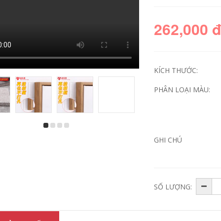
262,000 
KÍCH THƯỚC:
PHÂN LOẠI MÀU:
Băng chống thấm,
Băng keo lá nhôm,
mái nhà, mái nhà,
chịu nhiệt độ cao,
GHI CHÚ
ứt mái, Rò rỉ, Vá
băng keo chống
mạnh, Vật liệu cuộn
thấm, chống nhiễu,
ự dính, Vật liệu vua
chống nắng, chống
cắm nhựa đường
thấm, băng keo dán,
băng keo cách điện
chống lão hóa, máy
chống nước 3m
hút mùi, máy nước
nóng năng lượng
SỐ LƯỢNG:
mặt trời, bông cách
282,000
nhiệt, ống điều hòa,
bán buôn băng keo
dày thiếc băng dính
Keo dán giày Phổ