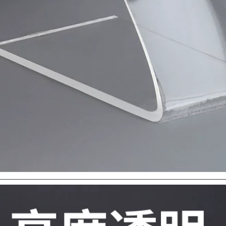
băng keo chống va
băng keo xốp trắng
đập
437,000
218,000
Miloqi bọt biển PE
Miloqi bọt biển
mạnh mẽ Băng keo
mạnh mẽ hai mặt
hai mặt trang trí có
keo dán tường có
độ nhớt cao
độ nhớt cao cố định
trunking không có
khung ảnh hai mặt
móng tay bảng tên
băng keo xốp dán
quảng cáo đặc biệt
gương dán gạch liền
cố định không thấm
mạch dán văn
nước chịu nhiệt độ
phòng xe quảng
cao màng đen đỏ
cáo dày EVA xốp
bọt biển dày nhãn
dán băng dính xốp
dán hai mặt băng
dán tường
dính xốp vàng
199,000
215,000
Miloqi bọt biển keo
Sửa chữa điện thoại
hai mặt có độ nhớt
di động Miller Qi
cao khung ảnh treo
Keo dán hai mặt
tường cố định mạnh
siêu mỏng mạnh
mẽ dày 5-8-10MM
mẽ, độ nhớt cao cáp
bọt eva trắng dày 5-
màn hình LCD dây
8-10MM mà không
đai cố định băng
ể lại dấu vết trên cả
chống mài mòn
hai mặt của ngành
Băng dính 2 mặt dán
kỹ thuật băng bọt
tường
dải niêm phong
cách âm băng keo
203,000