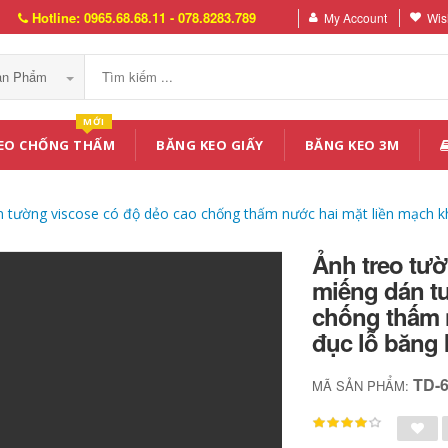
Hotline: 0965.68.68.11 - 078.8283.789
My Account
Wish
Sản Phẩm
MỚI
EO CHỐNG THẤM
BĂNG KEO GIẤY
BĂNG KEO 3M
n tường viscose có độ dẻo cao chống thấm nước hai mặt liền mạch k
Ảnh treo tư
miếng dán t
chống thấm 
đục lỗ băng 
TD-
MÃ SẢN PHẨM: