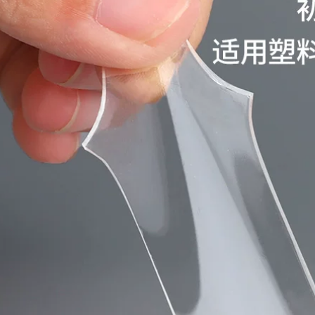
băng keo dán tường
phòng băng dính
có độ nhớt cao 2-3-
xốp 2 mặt 5cm
5MM cộng với độ
dày Băng dính hai
219,000
mặt bọt trắng EVA
Rèm cửa kính tường
bán buôn vận
và cửa sổ dán băng
chuyển băng keo
dính hai mặt, dải bít
dán cách âm băng
kín phòng chống
keo xốp
nắng bằng kính
rỗng, tấm xốp chống
193,000
thấm, chống bụi và
Miller Qi băng keo
chống va đập, tấm
hai mặt bọt biển có
kim loại đen, tấm
độ nhớt cao siêu
gốm đá phiến,
mỏng liền mạch siêu
tường bao bên
mỏng 1-2-3mm bọt
ngoài tòa nhà chất
EVA màu đen Băng
kết dính hai mặt keo
keo hai mặt chắc
hai mặt xốp
chắn băng keo 2
mặt xốp đen
199,000
Miloqi keo hai mặt
193,000
có độ nhớt cao Băng
Bọt biển mạnh dính
xốp dán tường cố
ai mặt đồ trang trí
định xe không có
xe hơi keo không
vết dính keo bọt
trượt keo dán tường
siêu mỏng bán
khung ảnh cố định
buôn vận chuyển
không thấm nước
Băng keo xốp hai
chịu nhiệt độ cao
mặt có độ nhớt siêu
dán tường liền mạch
cao dày 1-2-3mm