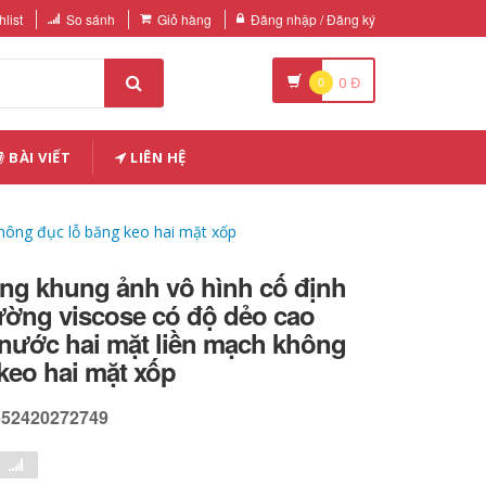
list
So sánh
Giỏ hàng
Đăng nhập / Đăng ký
0
0
Đ
BÀI VIẾT
LIÊN HỆ
hông đục lỗ băng keo hai mặt xốp
ờng khung ảnh vô hình cố định
ường viscose có độ dẻo cao
nước hai mặt liền mạch không
keo hai mặt xốp
652420272749