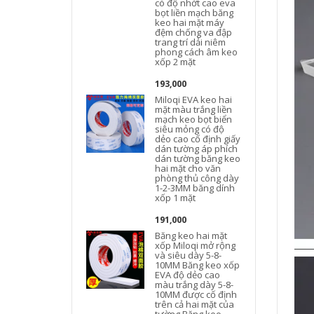
có độ nhớt cao eva
bọt liền mạch băng
keo hai mặt máy
đệm chống va đập
trang trí dải niêm
phong cách âm keo
xốp 2 mặt
193,000
Miloqi EVA keo hai
mặt màu trắng liền
mạch keo bọt biển
siêu mỏng có độ
dẻo cao cố định giấy
dán tường áp phích
dán tường băng keo
hai mặt cho văn
phòng thủ công dày
1-2-3MM băng dính
xốp 1 mặt
191,000
Băng keo hai mặt
xốp Miloqi mở rộng
và siêu dày 5-8-
10MM Băng keo xốp
đ
EVA độ dẻo cao
màu trắng dày 5-8-
10MM được cố định
trên cả hai mặt của