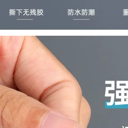
Miloqi bọt mạnh keo
tường khung ảnh
hai mặt băng keo
bọt trắng băng hai
siêu dính bán buôn
mặt KT biển quảng
3MM dày dán cố
cáo rèm xốp dán
định tường vật tư
tường băng keo dán
văn phòng liền
cách âm dày 5-8-
mạch quảng cáo bọt
10mm keo mút 2
xốp EVA trắng siêu
mặt
mỏng không thấm
nước keo dán hai
193,000
mặt có độ nhớt cao
Miloqi keo hai mặt
băng dính xốp 1 mặt
mạnh mẽ làm dày ô
tô độ nhớt cao Máy
228,000
ghi ETC viscose bề
Miloqi bọt đen liền
mặt tường không
mạch dải keo hai
đánh dấu keo bọt
mặt dán chặt khung
biển bọt băng dính
ảnh bọt biển có độ
xốp 2 mặt 1cm
nhớt cao cố định
tường dày dán
280,000
tường xe hơi đặc
Bọt keo hai mặt, bọt
biệt siêu mạnh
biển đen EVA chắc
không đánh dấu
chắn, trang trí nhà
hấp thụ sốc cơ học
cửa, dải cách âm,
2-3-5MM băng dính
đóng thùng, cố định
xốp đen
dây điện, tường có
độ nhớt cao, băng
194,000
keo xốp màng đỏ,
Miloqi bọt biển
vật tư thiết bị công
mạnh mẽ hai mặt
nghiệp, vật tư văn