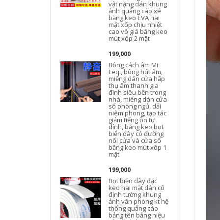
vật nặng dán khung
ảnh quảng cáo xé
băng keo EVA hai
mặt xốp chịu nhiệt
cao vô giá băng keo
mút xốp 2 mặt
199,000
Bông cách âm Mi
Leqi, bông hút âm,
miếng dán cửa hấp
thụ âm thanh gia
đình siêu bền trong
nhà, miếng dán cửa
sổ phòng ngủ, dải
niêm phong, tạo tác
giảm tiếng ồn tự
dính, băng keo bọt
biển dày có đường
nối cửa và cửa sổ
băng keo mút xốp 1
mặt
199,000
h
Bọt biển dày đặc
keo hai mặt dán cố
định tường khung
ảnh văn phòng kt hệ
thống quảng cáo
bảng tên bảng hiệu