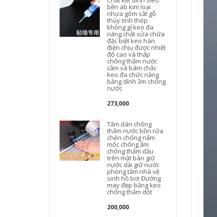
Chất kết dính siêu
bền ab kim loại
nhựa gốm sắt gỗ
thủy tinh thép
không gỉ keo đa
năng chất sửa chữa
đặc biệt keo hàn
điện chịu được nhiệt
độ cao và thấp
chống thấm nước
t
cắm và bám chắc
keo đa chức năng
băng dính 3m chống
nước
273,000
Tấm dán chống
thấm nước bồn rửa
chén chống nấm
mốc chống ẩm
chống thấm dầu
trên mặt bàn giữ
nước dải giữ nước
phòng tắm nhà vệ
sinh hồ bơi Đường
may đẹp băng keo
chống thấm dột
200,000