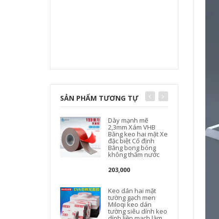
SẢN PHẨM TƯƠNG TỰ
Dày mạnh mẽ
2,3mm Xám VHB
Băng keo hai mặt Xe
đặc biệt Cố định
Băng bong bóng
không thấm nước
203,000
Keo dán hai mặt
tường gạch men
Miloqi keo dán
tường siêu dính keo
dính liền mạch làm