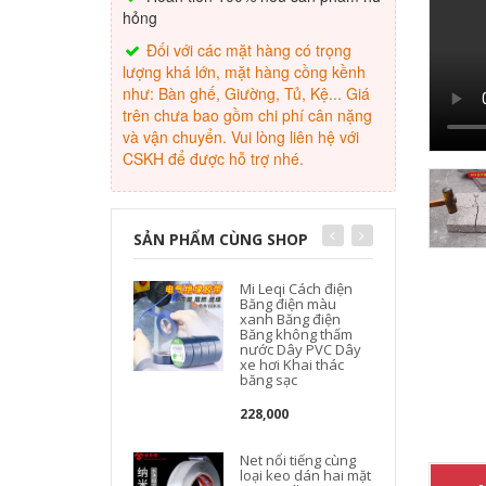
hỏng
Đối với các mặt hàng có trọng
lượng khá lớn, mặt hàng cồng kềnh
như: Bàn ghế, Giường, Tủ, Kệ... Giá
trên chưa bao gồm chi phí cân nặng
và vận chuyển. Vui lòng liên hệ với
CSKH để được hỗ trợ nhé.
SẢN PHẨM CÙNG SHOP
Mi Leqi Cách điện
Băng điện màu
xanh Băng điện
N
Băng không thấm
nước Dây PVC Dây
t
xe hơi Khai thác
băng sạc
228,000
Net nổi tiếng cùng
loại keo dán hai mặt