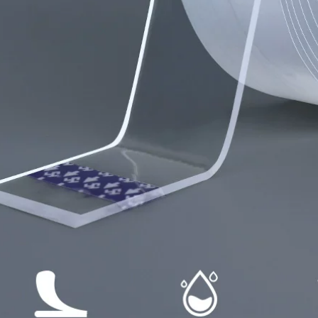
tường đầy lỗ, băng
dính butyl tự dính,
nhà siêu dính
chống dột nhãn dán
keo dán chống
thấm nước
545,000
Miloqi Mạnh mẽ Bọt
Máy ghi âm xe hơi
biển siêu mỏng Keo
dày hai mặt Miloqi
hai mặt Biển hiệu
bọt mạnh mẽ ETC
Văn phòng Dán Đồ
dán tường cố định
trang trí nhỏ để cố
chống thấm nước và
định Sinh viên Sử
chịu nhiệt độ cao
dụng thủ công EVA
băng dính xốp đen
Trắng Bông xốp
cách âm Băng keo
218,000
hai mặt 1-2-3mm
băng dính xốp vàng
Bọt biển eva dày
193,000
đặc keo hai mặt có
độ nhớt cao dán
tường cố định ảnh