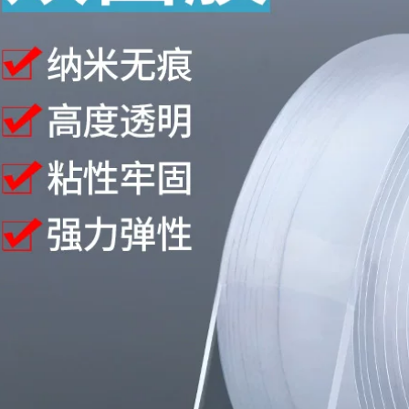
thấm 10cm
băng keo dán mái
tôn
215,000
203,000
Sợi thủy tinh băng lá
Keo sửa giày, keo
nhôm ống nước ống
dán giày, keo hở,
nước nhà bếp phạm
sửa chuyên nghiệp
vi hút khói niêm
giày bóng rổ thể
phong bẫy băng
hao, giày da, đế vải,
nhà bếp và phòng
thợ đóng giày
tắm sửa chữa nồi
chuyên dụng, keo
nhôm lá nhôm nhiệt
dán giày loại mạnh
độ cao cách nhiệt
chống thấm đa
máy nước nóng gia
năng, keo dán
đình tự dính chống
xưởng đóng giày
thấm và cách nhiệt
chuyên dụng giá
băng giấy nhôm lá
băng keo chống
băng keo chống
thấm x2000
nước
219,000
228,000
Tấm dán chống
thấm, ngói thép
màu, lá nhôm, xi
măng, sắt nhựa,
nhà chống mưa,
mái nhà, tường,
chống dột, chống
dột và tấm dán