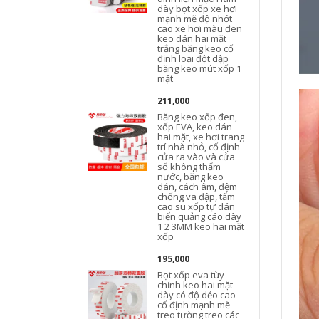
dày bọt xốp xe hơi
mạnh mẽ độ nhớt
cao xe hơi màu đen
keo dán hai mặt
trắng băng keo cố
định loại đột dập
băng keo mút xốp 1
mặt
211,000
Băng keo xốp đen,
xốp EVA, keo dán
hai mặt, xe hơi trang
trí nhà nhỏ, cố định
cửa ra vào và cửa
sổ không thấm
nước, băng keo
dán, cách âm, đệm
chống va đập, tấm
cao su xốp tự dán
biển quảng cáo dày
1 2 3MM keo hai mặt
xốp
195,000
Bọt xốp eva tùy
chỉnh keo hai mặt
dày có độ dẻo cao
cố định mạnh mẽ
treo tường treo các