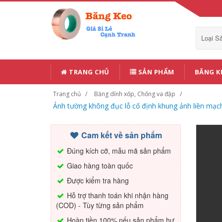
Loại 
TRANG CHỦ
SẢN PHẨM
BĂNG K
Trang chủ
Băng dính xốp, Chống va đập
Ảnh tường không đục lỗ cố định khung ảnh liền mạ
Cam kết về sản phẩm
Đúng kích cỡ, mẫu mã sản phẩm
Giao hàng toàn quốc
Được kiểm tra hàng
Hỗ trợ thanh toán khi nhận hàng
(COD) - Tùy từng sản phẩm
Hoàn tiền 100% nếu sản phẩm hư