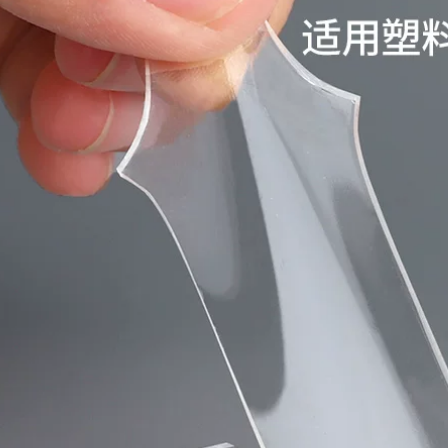
băng keo dán tường
phòng băng dính
có độ nhớt cao 2-3-
xốp 2 mặt 5cm
5MM cộng với độ
dày Băng dính hai
219,000
mặt bọt trắng EVA
Rèm cửa kính tường
bán buôn vận
và cửa sổ dán băng
chuyển băng keo
dính hai mặt, dải bít
dán cách âm băng
kín phòng chống
keo xốp
nắng bằng kính
rỗng, tấm xốp chống
193,000
thấm, chống bụi và
Miller Qi băng keo
chống va đập, tấm
hai mặt bọt biển có
kim loại đen, tấm
độ nhớt cao siêu
gốm đá phiến,
mỏng liền mạch siêu
tường bao bên
mỏng 1-2-3mm bọt
ngoài tòa nhà chất
EVA màu đen Băng
kết dính hai mặt keo
keo hai mặt chắc
hai mặt xốp
chắn băng keo 2
mặt xốp đen
199,000
Miloqi keo hai mặt
193,000
có độ nhớt cao Băng
Bọt biển mạnh dính
xốp dán tường cố
ai mặt đồ trang trí
định xe không có
xe hơi keo không
vết dính keo bọt
trượt keo dán tường
siêu mỏng bán
khung ảnh cố định
buôn vận chuyển
không thấm nước
Băng keo xốp hai
chịu nhiệt độ cao
mặt có độ nhớt siêu
dán tường liền mạch
cao dày 1-2-3mm