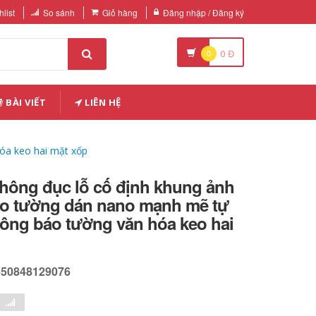
list
So sánh
Giỏ hàng
Đăng nhập / Đăng ký
0
0
Đ
BÀI VIẾT
LIÊN HỆ
óa keo hai mặt xốp
hông đục lỗ cố định khung ảnh
reo tường dán nano mạnh mẽ tự
hông báo tường văn hóa keo hai
650848129076