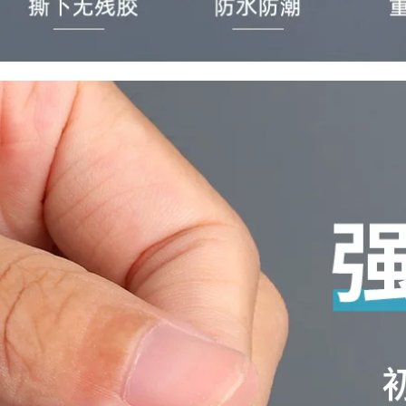
Miloqi bọt mạnh keo
tường khung ảnh
hai mặt băng keo
bọt trắng băng hai
siêu dính bán buôn
mặt KT biển quảng
3MM dày dán cố
cáo rèm xốp dán
định tường vật tư
tường băng keo dán
văn phòng liền
cách âm dày 5-8-
mạch quảng cáo bọt
10mm keo mút 2
xốp EVA trắng siêu
mặt
mỏng không thấm
nước keo dán hai
193,000
mặt có độ nhớt cao
Miloqi keo hai mặt
băng dính xốp 1 mặt
mạnh mẽ làm dày ô
tô độ nhớt cao Máy
228,000
ghi ETC viscose bề
Miloqi bọt đen liền
mặt tường không
mạch dải keo hai
đánh dấu keo bọt
mặt dán chặt khung
biển bọt băng dính
ảnh bọt biển có độ
xốp 2 mặt 1cm
nhớt cao cố định
tường dày dán
280,000
tường xe hơi đặc
Bọt keo hai mặt, bọt
biệt siêu mạnh
biển đen EVA chắc
không đánh dấu
chắn, trang trí nhà
hấp thụ sốc cơ học
cửa, dải cách âm,
2-3-5MM băng dính
đóng thùng, cố định
xốp đen
dây điện, tường có
độ nhớt cao, băng
194,000
keo xốp màng đỏ,
Miloqi bọt biển
vật tư thiết bị công
mạnh mẽ hai mặt
nghiệp, vật tư văn