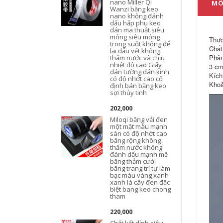
nano Miller Qi
MÔ
Wanzi băng keo
nano không đánh
dấu hấp phụ keo
dán ma thuật siêu
mỏng siêu mỏng
Thươ
trong suốt không để
Chất 
lại dấu vết không
Phân
thấm nước và chịu
nhiệt độ cao Giấy
3 cm
dán tường dán kính
Kích
có độ nhớt cao cố
Khoả
định bán băng keo
sợi thủy tinh
202,000
Miloqi băng vải đen
một mặt màu mạnh
sàn có độ nhớt cao
băng rộng không
thấm nước không
đánh dấu mạnh mẽ
băng thảm cưới
băng trang trí tự làm
bạc màu vàng xanh
xanh lá cây đen đặc
biệt bang keo chong
tham
220,000