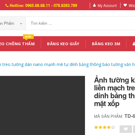
Hotline: 0965.68.68.11 - 078.8283.789
My Account
Wish
Sản Phẩm
MỚI
EO CHỐNG THẤM
BĂNG KEO GIẤY
BĂNG KEO 3M
ch treo tường dán nano mạnh mẽ tự dính bảng thông báo tường văn h
Ảnh tường k
liền mạch t
dính bảng t
mặt xốp
TD-
MÃ SẢN PHẨM: