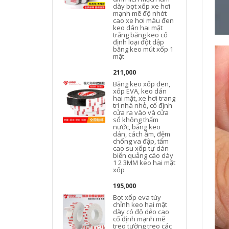
dày bọt xốp xe hơi
mạnh mẽ độ nhớt
cao xe hơi màu đen
keo dán hai mặt
trắng băng keo cố
định loại đột dập
băng keo mút xốp 1
mặt
211,000
Băng keo xốp đen,
xốp EVA, keo dán
hai mặt, xe hơi trang
trí nhà nhỏ, cố định
cửa ra vào và cửa
sổ không thấm
nước, băng keo
dán, cách âm, đệm
chống va đập, tấm
cao su xốp tự dán
biển quảng cáo dày
1 2 3MM keo hai mặt
xốp
195,000
Bọt xốp eva tùy
chỉnh keo hai mặt
dày có độ dẻo cao
cố định mạnh mẽ
treo tường treo các