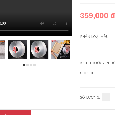
359,000 
PHÂN LOẠI MÀU:
KÍCH THƯỚC / PHƯ
Băng chống thấm,
Băng keo lá nhôm,
mái nhà, mái nhà,
chịu nhiệt độ cao,
GHI CHÚ
ứt mái, Rò rỉ, Vá
băng keo chống
mạnh, Vật liệu cuộn
thấm, chống nhiễu,
ự dính, Vật liệu vua
chống nắng, chống
cắm nhựa đường
thấm, băng keo dán,
băng keo cách điện
chống lão hóa, máy
chống nước 3m
hút mùi, máy nước
nóng năng lượng
SỐ LƯỢNG:
mặt trời, bông cách
282,000
nhiệt, ống điều hòa,
bán buôn băng keo
dày thiếc băng dính
Keo dán giày Phổ