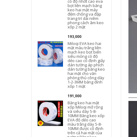
có độ nhớt cao eva
bọt liền mạch băng
keo hai mặt máy
đệm chống va đập
trang trí dải niêm
phong cách âm keo
xốp 2 mặt
193,000
Miloqi EVA keo hai
mặt màu trắng liền
mạch keo bọt biển
siêu mỏng có độ
dẻo cao cố định giấy
dán tường áp phích
dán tường băng keo
hai mặt cho văn
phòng thủ công dày
1-2-3MM băng dính
xốp 1 mặt
191,000
Băng keo hai mặt
xốp Miloqi mở rộng
và siêu dày 5-8-
10MM Băng keo xốp
đ
EVA độ dẻo cao
màu trắng dày 5-8-
10MM được cố định
trên cả hai mặt của