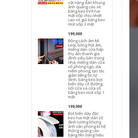
vật nặng dán khung
ảnh quảng cáo xé
băng keo EVA hai
mặt xốp chịu nhiệt
cao vô giá băng keo
mút xốp 2 mặt
199,000
Bông cách âm Mi
Leqi, bông hút âm,
miếng dán cửa hấp
thụ âm thanh gia
đình siêu bền trong
nhà, miếng dán cửa
sổ phòng ngủ, dải
niêm phong, tạo tác
giảm tiếng ồn tự
dính, băng keo bọt
biển dày có đường
nối cửa và cửa sổ
băng keo mút xốp 1
mặt
199,000
h
Bọt biển dày đặc
keo hai mặt dán cố
định tường khung
ảnh văn phòng kt hệ
thống quảng cáo
bảng tên bảng hiệu