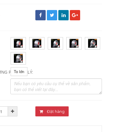
đ
To lớn
ƠNG PHÁP XỬ LÝ:
Đặt hàng