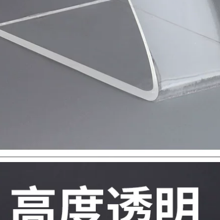
băng keo chống va
băng keo xốp trắng
đập
437,000
218,000
Miloqi bọt biển PE
Miloqi bọt biển
mạnh mẽ Băng keo
mạnh mẽ hai mặt
hai mặt trang trí có
keo dán tường có
độ nhớt cao
độ nhớt cao cố định
trunking không có
khung ảnh hai mặt
móng tay bảng tên
băng keo xốp dán
quảng cáo đặc biệt
gương dán gạch liền
cố định không thấm
mạch dán văn
nước chịu nhiệt độ
phòng xe quảng
cao màng đen đỏ
cáo dày EVA xốp
bọt biển dày nhãn
dán băng dính xốp
dán hai mặt băng
dán tường
dính xốp vàng
199,000
215,000
Miloqi bọt biển keo
Sửa chữa điện thoại
hai mặt có độ nhớt
di động Miller Qi
cao khung ảnh treo
Keo dán hai mặt
tường cố định mạnh
siêu mỏng mạnh
mẽ dày 5-8-10MM
mẽ, độ nhớt cao cáp
bọt eva trắng dày 5-
màn hình LCD dây
8-10MM mà không
đai cố định băng
ể lại dấu vết trên cả
chống mài mòn
hai mặt của ngành
Băng dính 2 mặt dán
kỹ thuật băng bọt
tường
dải niêm phong
cách âm băng keo
203,000