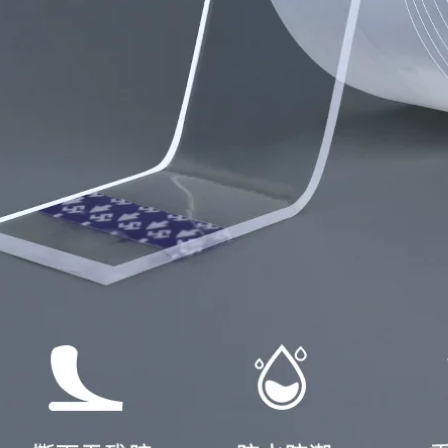
tường đầy lỗ, băng
dính butyl tự dính,
nhà siêu dính
chống dột nhãn dán
keo dán chống
thấm nước
545,000
Miloqi Mạnh mẽ Bọt
Máy ghi âm xe hơi
biển siêu mỏng Keo
dày hai mặt Miloqi
hai mặt Biển hiệu
bọt mạnh mẽ ETC
Văn phòng Dán Đồ
dán tường cố định
trang trí nhỏ để cố
chống thấm nước và
định Sinh viên Sử
chịu nhiệt độ cao
dụng thủ công EVA
băng dính xốp đen
Trắng Bông xốp
cách âm Băng keo
218,000
hai mặt 1-2-3mm
băng dính xốp vàng
Bọt biển eva dày
193,000
đặc keo hai mặt có
độ nhớt cao dán
tường cố định ảnh