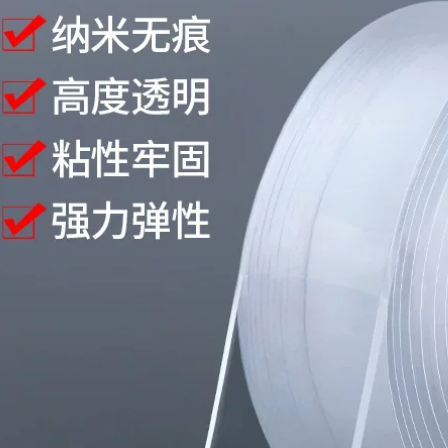
thấm 10cm
băng keo dán mái
tôn
215,000
203,000
Sợi thủy tinh băng lá
Keo sửa giày, keo
nhôm ống nước ống
dán giày, keo hở,
nước nhà bếp phạm
sửa chuyên nghiệp
vi hút khói niêm
giày bóng rổ thể
phong bẫy băng
hao, giày da, đế vải,
nhà bếp và phòng
thợ đóng giày
tắm sửa chữa nồi
chuyên dụng, keo
nhôm lá nhôm nhiệt
dán giày loại mạnh
độ cao cách nhiệt
chống thấm đa
máy nước nóng gia
năng, keo dán
đình tự dính chống
xưởng đóng giày
thấm và cách nhiệt
chuyên dụng giá
băng giấy nhôm lá
băng keo chống
băng keo chống
thấm x2000
nước
219,000
228,000
Tấm dán chống
thấm, ngói thép
màu, lá nhôm, xi
măng, sắt nhựa,
nhà chống mưa,
mái nhà, tường,
chống dột, chống
dột và tấm dán