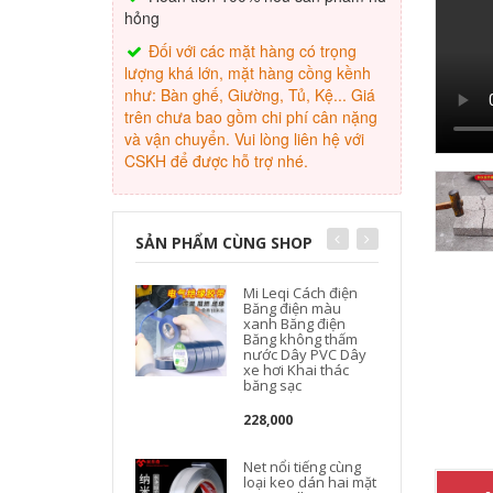
hỏng
Đối với các mặt hàng có trọng
lượng khá lớn, mặt hàng cồng kềnh
như: Bàn ghế, Giường, Tủ, Kệ... Giá
trên chưa bao gồm chi phí cân nặng
và vận chuyển. Vui lòng liên hệ với
CSKH để được hỗ trợ nhé.
SẢN PHẨM CÙNG SHOP
Mi Leqi Cách điện
Băng điện màu
xanh Băng điện
N
Băng không thấm
nước Dây PVC Dây
t
xe hơi Khai thác
băng sạc
228,000
Net nổi tiếng cùng
loại keo dán hai mặt