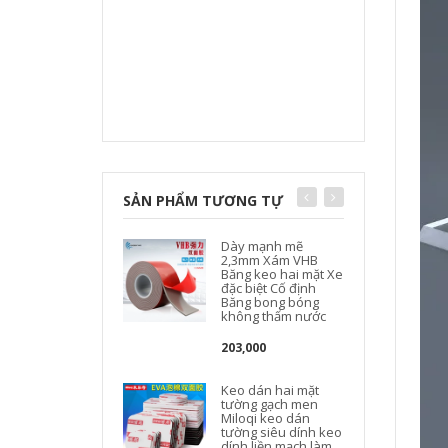
SẢN PHẨM TƯƠNG TỰ
Dày mạnh mẽ
2,3mm Xám VHB
Băng keo hai mặt Xe
đặc biệt Cố định
Băng bong bóng
không thấm nước
203,000
Keo dán hai mặt
tường gạch men
Miloqi keo dán
tường siêu dính keo
dính liền mạch làm