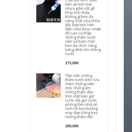
Chất kết dính siêu
bền ab kim loại
nhựa gốm sắt gỗ
thủy tinh thép
không gỉ keo đa
năng chất sửa chữa
đặc biệt keo hàn
điện chịu được nhiệt
độ cao và thấp
chống thấm nước
t
cắm và bám chắc
keo đa chức năng
băng dính 3m chống
nước
273,000
Tấm dán chống
thấm nước bồn rửa
chén chống nấm
mốc chống ẩm
chống thấm dầu
trên mặt bàn giữ
nước dải giữ nước
phòng tắm nhà vệ
sinh hồ bơi Đường
may đẹp băng keo
chống thấm dột
200,000