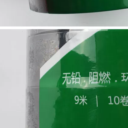
Butyl Hydroulyzate
Băng keo điện chịu
Băng 10KV băng áp
nước
suất cao nhiệt độ
cao dưới nước sử
199,000
dụng cáp butyl thợ
điện tự dính băng
Băng keo xanh
keo cách điện
Kaizhen, băng keo
cách điện, bảng
mạch mạ điện, sơn
212,000
phun và sơn bóng
Băng cách nhiệt PVC
nướng, băng keo
Băng điện chống
chịu nhiệt độ cao
nước Băng cách
PET màu xanh lá
điện Chiều rộng
cây băng keo cách
16mm Băng điện dài
điện
10 mét băng dính
vải cách điện
185,000
Nhà máy trực tiếp
183,000
chống cháy băng
Băng keo cách nhiệt
đen acetate băng
PVC Băng keo điện
gói LCD sửa chữa
chống nước Chiều
cách nhiệt băng
rộng 16mm dài 18M
nhiệt độ cao bán
Băng điện điện băng
buôn băng keo cách
dính cách điện 3m
điện hạ thế
183,000
215,000
Băng điện Trắng
Nhập khẩu nguyên
Trắng Vàng Xanh
bản Authentic Nhật
Đỏ Đen Mặc Chống
Bản 903973 Băng
cháy Ngọn lửa
điện chịu nhiệt độ