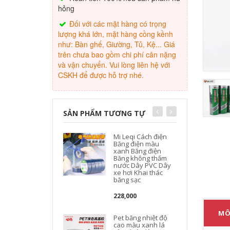
hỏng
Đối với các mặt hàng có trọng
lượng khá lớn, mặt hàng cồng kềnh
như: Bàn ghế, Giường, Tủ, Kệ... Giá
trên chưa bao gồm chi phí cân nặng
và vận chuyển. Vui lòng liên hệ với
CSKH để được hỗ trợ nhé.
SẢN PHẨM TƯƠNG TỰ
Mi Leqi Cách điện
Băng điện màu
xanh Băng điện
Băng không thấm
nước Dây PVC Dây
xe hơi Khai thác
băng sạc
c
228,000
MÔ
Pet băng nhiệt độ
cao màu xanh lá