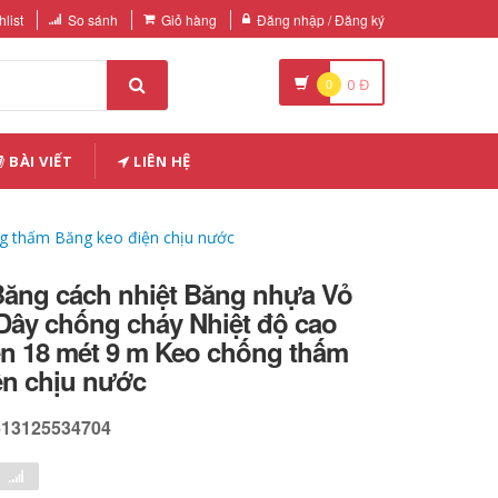
list
So sánh
Giỏ hàng
Đăng nhập / Đăng ký
0
0
Đ
BÀI VIẾT
LIÊN HỆ
g thấm Băng keo điện chịu nước
ăng cách nhiệt Băng nhựa Vỏ
Dây chống cháy Nhiệt độ cao
n 18 mét 9 m Keo chống thấm
ện chịu nước
613125534704