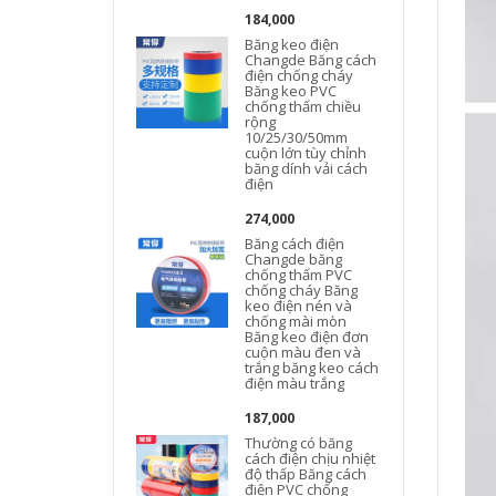
184,000
Băng keo điện
Changde Băng cách
điện chống cháy
Băng keo PVC
chống thấm chiều
rộng
10/25/30/50mm
cuộn lớn tùy chỉnh
băng dính vải cách
điện
274,000
Băng cách điện
Changde băng
chống thấm PVC
chống cháy Băng
keo điện nén và
chống mài mòn
Băng keo điện đơn
cuộn màu đen và
trắng băng keo cách
điện màu trắng
187,000
Thường có băng
cách điện chịu nhiệt
độ thấp Băng cách
điện PVC chống