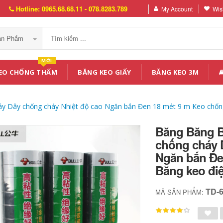
Hotline: 0965.68.68.11 - 078.8283.789
My Account
Wish
Sản Phẩm
MỚI
EO CHỐNG THẤM
BĂNG KEO GIẤY
BĂNG KEO 3M
áy Dây chống cháy Nhiệt độ cao Ngăn bắn Đen 18 mét 9 m Keo chốn
Băng Băng B
chống cháy 
Ngăn bắn Đe
Băng keo đi
TD-
MÃ SẢN PHẨM: