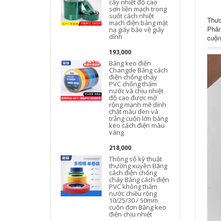
cây nhiệt độ cao
sơn liền mạch trong
suốt cách nhiệt
c
Thươ
mạch điện bảng mặt
Phân
nạ giấy bảo vệ giấy
dính
cuộn
193,000
Băng keo điện
l
Changde Băng cách
điện chống cháy
PVC chống thấm
nước và chịu nhiệt
độ cao được mở
rộng mạnh mẽ dính
chặt màu đen và
trắng cuộn lớn băng
keo cách điện màu
vàng
218,000
Thông số kỹ thuật
thường xuyên Băng
cách điện chống
cháy Băng cách điện
PVC không thấm
nước chiều rộng
10/25/30 / 50mm
cuộn đơn Băng keo
điện chịu nhiệt