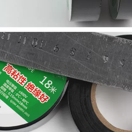
keo dây đai ô tô
nhiệt
PVC bán buôn FCL
băng keo quấn dây
270,000
điện
7,290,000
PVC Băng dính
chống cháy Băng
siêu mỏng Băng
Băng màu Jinghua
điện Băng keo đen
ự làm trang trí
Keo dán vải cách
nhiếp ảnh triển lãm
nhiệt 10 mét băng
cưới đen, vàng, Đỏ,
dính cách điện 3m
rắng, xanh da trời,
xanh lá, nâu, bạc,
320,000
màu tím, băng vải,
băng chống thấm,
bẫy, mạnh, độ nhớt
cao, băng bán buôn
một mặt tùy chỉnh
băng dính cách điện
nano
219,000