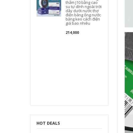
thấm J10 băng cao
su tự dính ngoài trời
dây dưới nước thợ
điện băng ống nước
băng keo cách điện
giá bao nhiêu
214,000
t
t
HOT DEALS