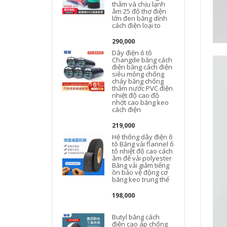
thấm và chịu lạnh
âm 25 độ thợ điện
lớn đen băng dính
cách điện loại to
290,000
Dây điện ô tô
Changde băng cách
điện băng cách điện
siêu mỏng chống
cháy băng chống
thấm nước PVC điện
nhiệt độ cao độ
nhớt cao băng keo
cách điện
219,000
Hệ thống dây điện ô
tô Băng vải flannel ô
tô nhiệt độ cao cách
âm đế vải polyester
Băng vải giảm tiếng
ồn bảo vệ động cơ
băng keo trung thế
198,000
c
Butyl băng cách
điện cao áp chống