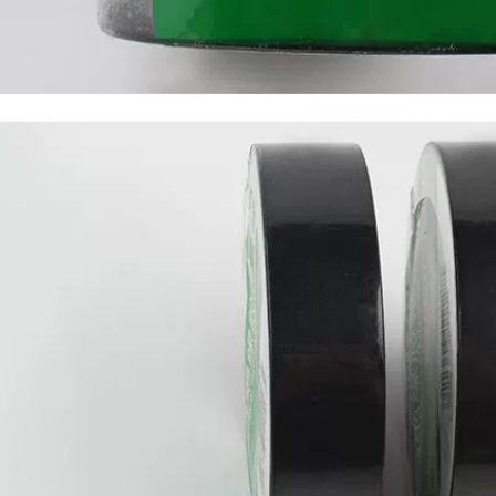
Không chì Băng
cao Băng nhiệt độ
cách nhiệt PVC Băng
cao NO.903 Nhiệt độ
chống thấm nước
UL 1000 ° C băng
siêu mỏng các loại
cách điện
băng dính cách điện
370,000
202,000
Nhà máy trực tiếp
Băng keo điện
PVC cách nhiệt độ
3m1500/1600 bảo vệ
nhớt cao Băng keo
môi trường không
điện mạnh mẽ Vải
chì Cách điện PVC
dính điện lạnh tạo
chống nhiệt độ cao
tác băng dính vải
chống cháy cuộn
cách điện chịu nhiệt
lớn sáu màu không
thấm nước băng
270,000
nhiệt độ cao màu
đen và trắng đỏ
Nhiệt độ nhiều độ
vàng xanh xanh
cao của Nhật Bản
Băng dính điện chịu
Băng keo chống ma
nước
sát 1000 độ chịu lực
ma sát Hat-F13 băng
dính cách điện
196,000
Băng keo điện
370,000
chống cháy không
thấm nước 3m1500
Nhà máy trực tiếp
1600 cách điện đa
PVC cách nhiệt Băng
năng cách điện chịu
điện mạnh mẽ Vòi
nhiệt độ cao không
chống dính chống
hì thân thiện với
dính siêu điện băng
môi trường băng
dính cách điện chịu