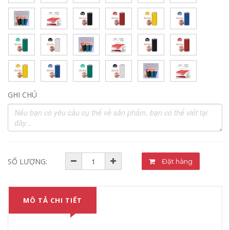
GHI CHÚ
SỐ LƯỢNG:
Đặt hàng
MÔ TẢ CHI TIẾT