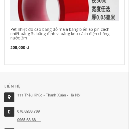
Pet nhiệt độ cao băng đỏ mala băng biến áp pin cách
Áp
nhiệt băng 5s băng định vị băng keo cách điện chống
tr
nước 3m
nư
n
209,000 đ
19
LIÊN HỆ
111 Triều Khúc - Thanh Xuân - Hà Nội
078.8283.789
0965.68.68.11