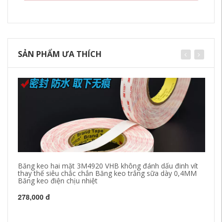
SẢN PHẨM ƯA THÍCH
Băng keo hai mặt 3M4920 VHB không đánh dấu đinh vít
Sá
thay thế siêu chắc chắn Băng keo trắng sữa dày 0,4MM
ng
Băng keo điện chịu nhiệt
đì
278,000 đ
19