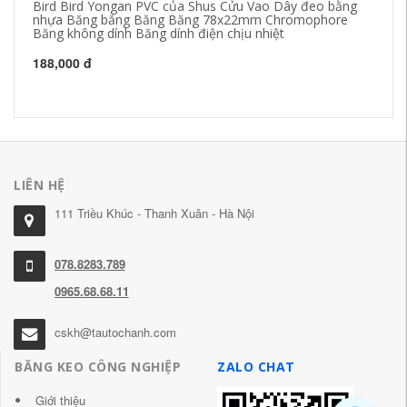
Bird Bird Yongan PVC của Shus Cửu Vao Dây đeo bằng
Yo
nhựa Băng băng Băng Băng 78x22mm Chromophore
ca
Băng không dính Băng dính điện chịu nhiệt
ke
cá
ca
188,000 đ
26
LIÊN HỆ
111 Triều Khúc - Thanh Xuân - Hà Nội
078.8283.789
0965.68.68.11
cskh@tautochanh.com
BĂNG KEO CÔNG NGHIỆP
ZALO CHAT
Giới thiệu