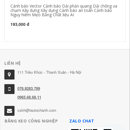
Cảnh báo Vector Cảnh báo Dải phản quang Dải chống va
Bă
chạm Xây dựng Xây dựng Cảnh báo an toàn Cảnh báo
bă
Nguy hiểm Mẹo Băng Chất liệu AI
2.
n
193,000 đ
20
LIÊN HỆ
111 Triều Khúc - Thanh Xuân - Hà Nội
078.8283.789
0965.68.68.11
cskh@tautochanh.com
BĂNG KEO CÔNG NGHIỆP
ZALO CHAT