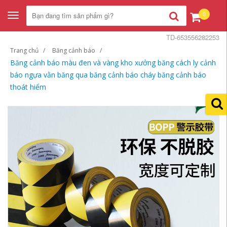
0
Toggle
navigation
TD-653556282253
Trang chủ
Băng cảnh báo
Băng cảnh báo màu đen và vàng kho xưởng băng cách ly cảnh
báo ngựa vằn băng qua băng cảnh báo cháy băng cảnh báo
thoát hiểm