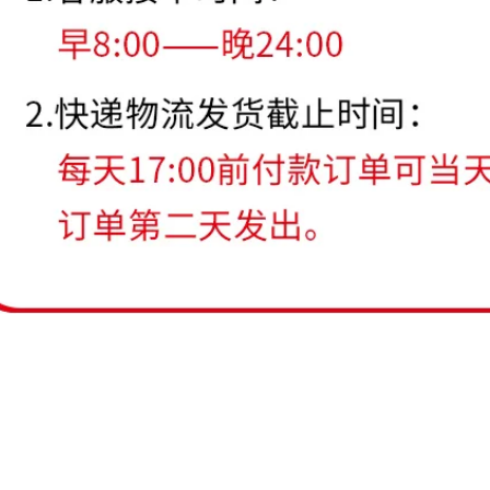
BÁO CẢNH BÁO
sàn cảnh báo chống
Băng giấy Cảnh báo
tĩnh điện Keo dán
Băng in
sàn Trung Quốc và
Tiếng Anh bảo vệ
tĩnh điện không
203,000
bám bụi xưởng
đánh dấu sàn Keo
dán sàn báo giá
10 Rolls tiếng Anh
băng cảnh báo cáp
Dừng tiếng Đức
ngầm
Cảnh báo Ngôn ngữ
cảnh báo Tắc In
niêm phong Băng
222,000
keo
Benyida 471 băng
cảnh báo chéo màu
199,000
xanh băng PVC
băng ngựa vằn màu
xanh băng cảnh
báo sàn băng giá
băng báo hiệu cáp
ngầm
201,000
Giấy dính Benyida
Green Mara Băng
nhỏ Băng dính màu
xanh lá cây Băng
định vị Băng dính
màu Giấy dán có
nhiệt độ cao và độ