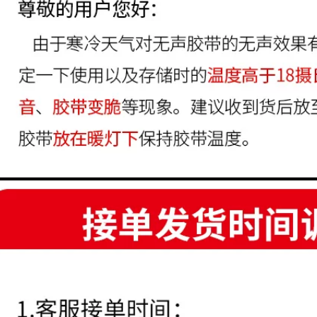
Cảnh sát Hiển thị
Băng Cảnh báo
băng Đen Ngựa vằn
Băng in
Dây Cảnh báo Tầng
Nhãn Sàn Sàn Băng
203,000
Màu Băng Scribe
Băng cảnh báo từ
băng báo cáp
màu xanh lá cây
màu trắng Băng
308,000
đóng gói 4.2 Độ dày
Băng cảnh báo màu
có sẵn 2.4 Băng đen
vàng PVC Zebra
Dây cảnh báo cách
193,000
ly Nhận dạng Dán
10 khối dừng Đỏ /
sàn Sàn băng Màu
Đen / Cảnh báo
5S Định vị Scribe
Cảnh báo / In Băng
Băng sàn chống
cảnh báo Hộp in
thấm băng cảnh báo
trắng đỏ
199,000
199,000
10 khối lượng cảnh
báo Warven Băng
PVC 471 Băng cảnh
niêm phong trong
báo Đen Vàng Đen
tiếng Anh Dừng từ
Ngựa vằn Dây cảnh
dưới trong suốt từ
báo Sàn nhãn Bề
đỏ 72mm * 60m In
mặt Surf Scribe
Băng định vị băng
cảnh báo tam giác
203,000
10 khối lượng cảnh
499,000
báo tiếng Anh trong
suốt màu đỏ CẢNH
Băng keo đánh dấu