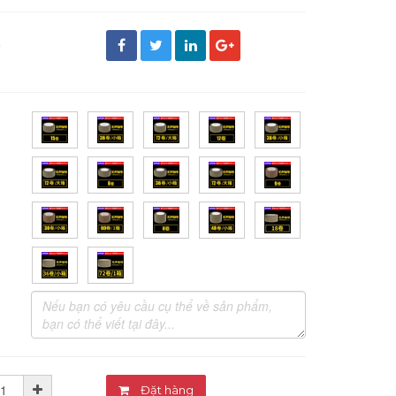
đ
Đặt hàng