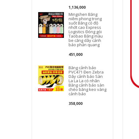
1,136,000
Mingshen Băng
niêm phong trong
suốt Băng có độ
nhớt cao Express
Logistics Đóng gói
Taobao Băng màu
be căng dây cảnh
báo phản quang
451,000
Băng cảnh báo
PVC471 Đen Zebra
Dây cảnh báo Sàn
La La La có nhãn
Băng cảnh báo sàn
chéo băng keo vàng
cảnh báo
358,000