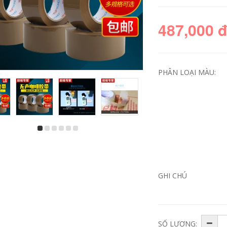
487,000 
PHÂN LOẠI MÀU:
471 Băng cảnh báo
Benyida 471 băng
PVC Black Zebra
cảnh báo đánh dấu
Dây cảnh báo sàn
màu xanh lá cây và
Tầng 5S Logo Màu
trắng Băng PVC
băng qua sàn băng
ngựa vằn Băng cảnh
keo cảnh báo vàng
báo màu xanh lá
GHI CHÚ
đen
cây và trắng Băng
đánh dấu sàn bang
canh bao cap ngam
206,000
201,000
Duyệt 5s Định vị
máy tính để bàn
SỐ LƯỢNG: