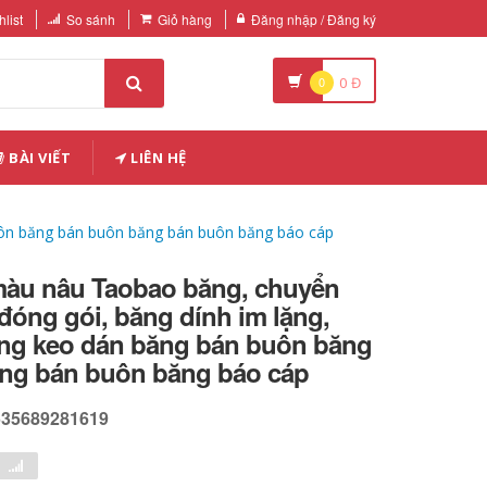
list
So sánh
Giỏ hàng
Đăng nhập / Đăng ký
0
0
Đ
BÀI VIẾT
LIÊN HỆ
uôn băng bán buôn băng bán buôn băng báo cáp
àu nâu Taobao băng, chuyển
đóng gói, băng dính im lặng,
ng keo dán băng bán buôn băng
ng bán buôn băng báo cáp
535689281619