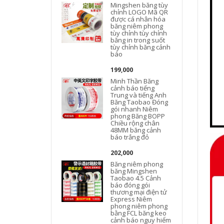
Mingshen băng tùy
chỉnh LOGO Mã QR
được cá nhân hóa
băng niêm phong
tùy chỉnh tùy chỉnh
băng in trong suốt
tùy chỉnh băng cảnh
báo
199,000
Minh Thần Băng
cảnh báo tiếng
Trung và tiếng Anh
Băng Taobao Đóng
gói nhanh Niêm
phong Băng BOPP
Chiều rộng chân
48MM băng cảnh
báo trắng đỏ
202,000
Băng niêm phong
băng Mingshen
Taobao 4.5 Cảnh
báo đóng gói
thương mại điện tử
Express Niêm
phong niêm phong
bằng FCL băng keo
cảnh báo nguy hiểm