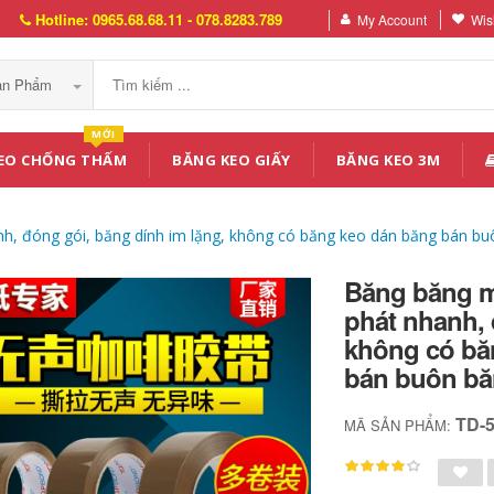
Hotline: 0965.68.68.11 - 078.8283.789
My Account
Wish
Sản Phẩm
MỚI
EO CHỐNG THẤM
BĂNG KEO GIẤY
BĂNG KEO 3M
, đóng gói, băng dính im lặng, không có băng keo dán băng bán b
Băng băng m
phát nhanh, 
không có bă
bán buôn bă
TD-
MÃ SẢN PHẨM: