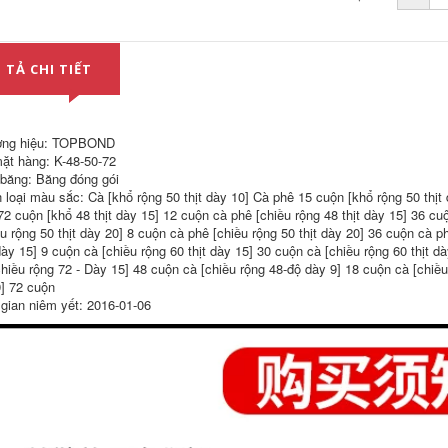
Nhận dạng Băng
Cảnh sát Huang
màu Transformer
Hao Hiển thị băng
Vòng hoa cách nhiệt
Bán buôn PVC
Marath Băng Pet
Huanghuo Cảnh sát
chống thấm nước
Hiển thị băng 10.000
 TẢ CHI TIẾT
chống cháy Nhiệt độ
Băng cảnh báo màu
cao Băng keo 66
vàng đen 4,8cm
mét băng báo hiệu
cáp ngầm
194,000
ơng hiệu: TOPBOND
PVC Black Yellow
198,000
Cảnh báo Băng
ặt hàng: K-48-50-72
471 Băng cảnh báo
Cảnh báo Dán màu
 băng: Băng đóng gói
màu vàng PVC màu
Zebra Logo Băng
 loại màu sắc: Cà [khổ rộng 50 thịt dày 10] Cà phê 15 cuộn [khổ rộng 50 thịt
vàng Zebra
Workshop Tầng
Crossing Cảnh báo
Băng
72 cuộn [khổ 48 thịt dày 15] 12 cuộn cà phê [chiều rộng 48 thịt dày 15] 36 cu
dán sàn Sàn logo
ều rộng 50 thịt dày 20] 8 cuộn cà phê [chiều rộng 50 thịt dày 20] 36 cuộn cà p
Băng tuyến tính
191,000
 dày 15] 9 cuộn cà [chiều rộng 60 thịt dày 15] 30 cuộn cà [chiều rộng 60 thịt d
màu cuộn băng rào
Cảnh sát Huang Hai
chiều rộng 72 - Dày 15] 48 cuộn cà [chiều rộng 48-độ dày 9] 18 cuộn cà [chiều
cảnh báo
Hiển thị băng Bán
9] 72 cuộn
buôn PVC
302,000
 gian niêm yết: 2016-01-06
Huanghuo Cảnh sát
471 Băng cảnh báo
Hiển thị băng rộng
Nhà xưởng không
4,8cm Ngựa vằn đen
bụi Băng sàn 33 m
Đóng Băng mặt đất
Đen Zebra Dây báo
động định vị giá
192,000
cuộn băng cảnh báo
10 Rolls Of Cảnh
báo Tiếng Anh Đất
205,000
Vàng Đáy đen Cảnh
PVC Huanghuo
báo Cảnh báo Băng