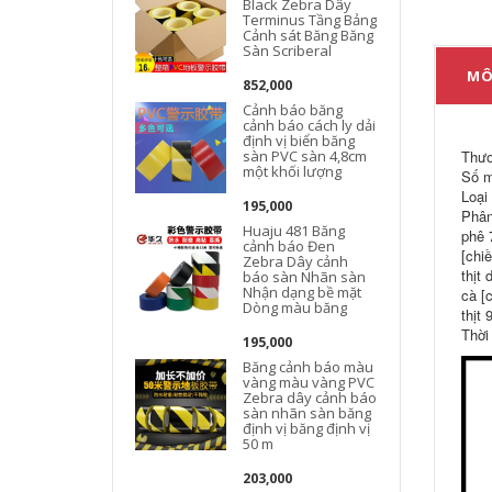
Black Zebra Dây
Terminus Tầng Bảng
Cảnh sát Băng Băng
Sàn Scriberal
MÔ
852,000
Cảnh báo băng
cảnh báo cách ly dải
định vị biển băng
sàn PVC sàn 4,8cm
Thư
một khối lượng
Số m
Loại
195,000
Phân
Huaju 481 Băng
phê 
cảnh báo Đen
[chi
Zebra Dây cảnh
thịt
báo sàn Nhãn sàn
Nhận dạng bề mặt
cà [
Dòng màu băng
thịt 
Thời
195,000
Băng cảnh báo màu
vàng màu vàng PVC
Zebra dây cảnh báo
sàn nhãn sàn băng
định vị băng định vị
50 m
203,000