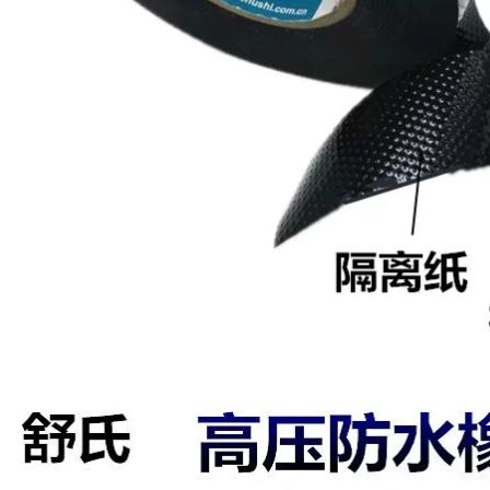
không, băng vải
niêm phong, băng
203,000
Teflon, băng nhiệt
độ cao
Băng điện PVC Chín
đầu Băng 18mm Full
209,000
Box 200 Khối lượng
rộng rộng 24mm
3mcip36 Máy hàn
Dây cách điện bằng
băng Teflon phân
điện
lớp với nhiệt và
nhiệt độ cao Băng
1,372,000
cách nhiệt Teflon
204 độ điện Băng
keo chống đóng cặn
Công cụ mạnh mẽ
nhiệt độ cao PTFE
băng cách điện
Băng thủy tinh
Băng dây điện PVC
không có cặn
chống thấm nước
chịu nhiệt độ cao
688,000
cuộn lớn màu đen
Băng keo teflon,
cách nhiệt và cách
294,000
hiệt chịu nhiệt cao,
niêm phong chân
không và cố định,
không để lại vết
262,000
Băng keo Teflon
trắng một mặt của
Miller Qi, băng keo
chịu nhiệt độ cao,