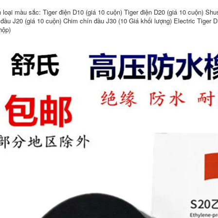
 loại màu sắc: Tiger điện D10 (giá 10 cuộn) Tiger điện D20 (giá 10 cuộn) Shu
 đầu J20 (giá 10 cuộn) Chim chín đầu J30 (10 Giá khối lượng) Electric Tiger 
hộp)
Băng axetat đen
Băng điện không
Băng axetat băng
dính PVC cách nhiệt
vải cách nhiệt nhiệt
đai năm màu đỏ
độ cao Băng dán
xanh xanh đen
màn hình LCD dữ
cách nhiệt năm màu
iệu tai nghe xe hơi
với 10
dây đai cố định chịu