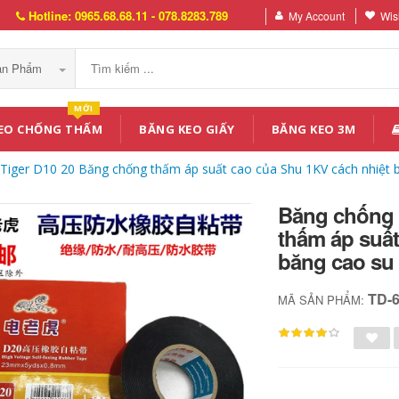
Hotline: 0965.68.68.11 - 078.8283.789
My Account
Wish
Sản Phẩm
MỚI
EO CHỐNG THẤM
BĂNG KEO GIẤY
BĂNG KEO 3M
Tiger D10 20 Băng chống thấm áp suất cao của Shu 1KV cách nhiệt b
Băng chống 
thấm áp suất
băng cao su 
TD-
MÃ SẢN PHẨM: