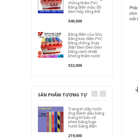
chống thấm PVC
Băng điện màu đỏ
Phân
đen Hộp tổng thể
chín
mỗi 
540,000
Băng điện của Shu
Băng keo điện PVC
Băng chống cháy
điện Đen Đen Đen
Băng cách nhiệt
không thấm nước
532,000
SẢN PHẨM TƯƠNG TỰ
Trang trí dây nước
ống đánh dấu băng
trang trí bảo vệ
phim băng logo
nước băng điện
l
219,000