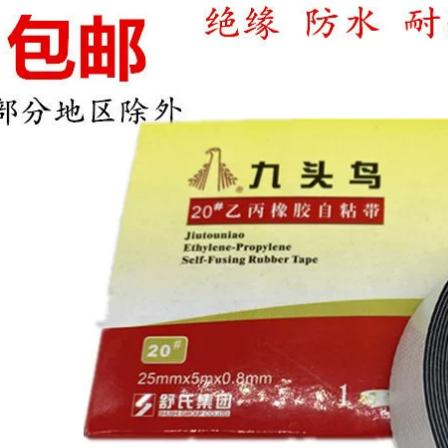
chống đóng cặn,
chống cháy, cách
nhiệt, băng keo vải
thủy tinh, máy dán
bao bì chân không,
băng keo Teflon
chống dính, độ dày
300 độ
341,000
Yongle băng điện 55
mét siêu mỏng siêu
dính dây xe khai
thác PVC băng keo
điện băng keo chịu
nhiệt độ cao
191,000
Băng keo điện PVC
không thấm nước
Băng cách nhiệt
Băng chống cháy
Băng điện siêu
mỏng Dây băng keo
màu
205,000