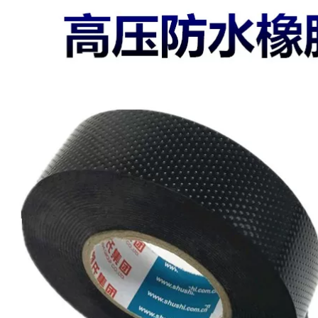
thoại di động, cáp
3M 1500 # Băng
màn hình và quấn
cách điện PVC phổ
cáp băng keo cách
quát Băng điện
nhiệt
RoHS chống cháy
18mmx10m đen
303,000
Băng vải axetat, vải
358,000
dính đen, băng dính
Băng keo cách điện
chịu nhiệt độ cao,
3M 1600 # băng
màn hình LCD cách
cách điện PVC
điện, dây nối dây
chống cháy dây
iện ô tô, băng axit
điện chịu nhiệt độ
axetic, băng axit
cao 20m đen đỏ
axetic có độ nhớt
cao, được truy tìm
và dán, đường màn
206,000
hình, xé tay và kéo
Băng keo điện Bull
băng keo cách nhiệt
Băng cách điện PVC
itto
Băng cách điện
Băng keo đen dây
441,000
nhiệt độ cao màu
đen 9 mét 18 mét
Băng keo Xiaolixing
Teflon cách nhiệt
bảng mạch cách
227,000
hiệt, nhiệt độ cao,
Zhengtai băng điện
bỏng nước, cách
chịu nhiệt độ cao
nhiệt, chống cháy,
không thấm nước
máy cắt túi chống
dây PVC băng cách
mài mòn, đóng gói
điện trắng đen băng
máy hút chân
điện cuộn lớn