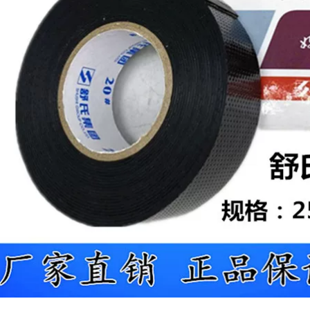
nhiệt độ cố định 160
187,000
độ Băng cách nhiệt
mạnh có thể bị xé
bằng tay, kéo căng
Mở rộng thợ điện
băng vải thủy tinh
băng cách nhiệt PVC
cách nhiệt
không thấm nước
siêu dính nhiệt độ
303,000
chịu nhiệt cao quấn
ống dây ô tô dây nịt
băng đen
Băng dính đen Băng
vải axetat Băng chịu
222,000
nhiệt độ cao Cách
Ổ cắm Bull băng
điện Màn hình LCD
cách điện băng cách
Dây điện ô tô Băng
điện băng đen đỏ
keo cố định axit
vàng băng điện PVC
axetic băng keo
chống cháy băng 9
cách nhiệt chống
mét
thấm
203,000
688,000
Bull băng điện PVC
Băng axetat, băng
cách điện chống
đen, sửa chữa điện
cháy chống cháy
thoại di động, cách
chịu nhiệt độ cao
nhiệt ở nhiệt độ cao,
không thấm nước
băng đặc biệt, khả
màu đen 9/18 mét
năng chịu kéo, băng
cuộn siêu lớn của
có thể xé bằng tay,
băng điện
dây nịt xe hơi, băng
nối dây, màn hình
LCD, sửa chữa điện
211,000