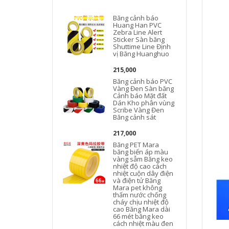
Băng cảnh báo
Huang Han PVC
Zebra Line Alert
Sticker Sàn băng
Shuttime Line Định
vị Băng Huanghuo
215,000
Băng cảnh báo PVC
Vàng Đen Sàn băng
Cảnh báo Mặt đất
Dán Kho phân vùng
Scribe Vàng Đen
Băng cảnh sát
217,000
Băng PET Mara
băng biến áp màu
vàng sẫm Băng keo
nhiệt độ cao cách
nhiệt cuộn dây điện
và điện tử Băng
Mara pet không
thấm nước chống
cháy chịu nhiệt độ
cao Băng Mara dài
66 mét băng keo
cách nhiệt màu đen