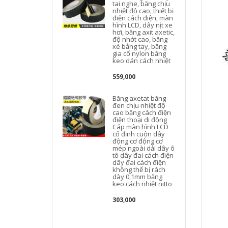
tai nghe, băng chịu
nhiệt độ cao, thiết bị
điện cách điện, màn
hình LCD, dây nịt xe
hơi, băng axit axetic,
độ nhớt cao, băng
xé bằng tay, băng
gia cố nylon băng
keo dán cách nhiệt
559,000
Băng axetat băng
đen chịu nhiệt độ
cao băng cách điện
điện thoại di động
Cáp màn hình LCD
cố định cuộn dây
động cơ động cơ
mép ngoài dải dây ô
tô dây đai cách điện
dây đai cách điện
không thể bị rách
dày 0,1mm băng
keo cách nhiệt nitto
303,000