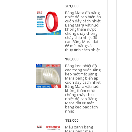
201,000
Băng Mara đỏ băng
nhiệt độ cao biến áp
cuộn dây cách nhiệt
Băng Mara vật nuôi
không thấm nước
chống cháy chống
cháy chịu nhiệt độ
cao Băng Mara dài
66 mét băng vải
thủy tinh cách nhiệt
đ
186,000
Băng keo nhiệt độ
cao trong suốt Băng
keo một mặt Băng
Mara băng biến áp
n
cuộn dây cách nhiệt
Băng Mara vật nuôi
không thấm nước
chống cháy chịu
nhiệt độ cao Băng
Mara dài 66 mét
băng keo bạc cách
n
nhiệt
182,000
Màu xanh băng
Mara băng màu