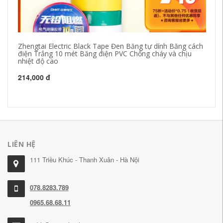
Zhengtai Electric Black Tape Đen Băng tự dính Băng cách
Bă
điện Trắng 10 mét Băng điện PVC Chống cháy và chịu
Bă
nhiệt độ cao
m
214,000 đ
20
LIÊN HỆ
111 Triều Khúc - Thanh Xuân - Hà Nội
078.8283.789
0965.68.68.11