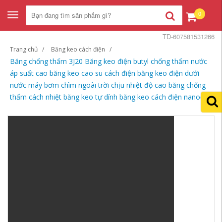
0
Toggle
navigation
TD-607581531266
Trang chủ
Băng keo cách điện
Băng chống thấm 3J20 Băng keo điện butyl chống thấm nước
áp suất cao băng keo cao su cách điện băng keo điện dưới
nước máy bơm chìm ngoài trời chịu nhiệt độ cao băng chống
thấm cách nhiệt băng keo tự dính băng keo cách điện nanoco