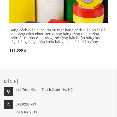
Băng cách điện cuộn lớn 50 mét băng cách điện nhiệt độ
Bă
cao băng cách nhiệt siêu mỏng băng rộng PVC chống
Bă
thấm ô tô màu đen trắng mở rộng bán buôn băng keo
10
dây chống cháy nhập khẩu băng dính cách điện vàng
20
191,000 đ
LIÊN HỆ
111 Triều Khúc - Thanh Xuân - Hà Nội
078.8283.789
0965.68.68.11