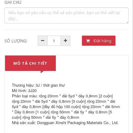
GHI CHÚ
SỐ LƯỢNG:
Đặt hàng
MÔ TẢ CHI TIẾT
Thương hiệu: 3J / thời gian thư
Mô hình: 3J20
Phân loại màu: rộng 23mm * dài 5yd * dày 0,8mm [2 cuộn]
rộng 23mm * dài 5yd * dày 0,8mm [5 cuộn] rộng 23mm * dài
5yd * dày 0,8mm [đầy đủ hộp 100 cuộn] rộng 23mm * dài 5mm
* Dày 0,8mm [1 cuộn] rộng 50mm * dài 5y * dày 0,8mm [5
cuộn] rộng 50mm * dài 5y * dày 0,8mm
Nhà sản xuất: Dongguan Xinshi Packaging Materials Co., Ltd.