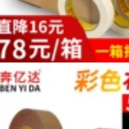
Benyida Teflon
độ cao, vải chống
băng chịu nhiệt độ
bỏng, vải cách nhiệt
cao 300 độ nóng
và cách nhiệt, máy
cuộn dây sưởi dây
àn kín, vải chịu
cách nhiệt vải cách
nhiệt cao, chống
nhiệt cách nhiệt
mài mòn, chống
chống dính vải
dính, tay cầm chống
chống bỏng trục vệ
trượt, bọc bảo vệ
tinh bàn phím tùy
bảng mạch, băng
chỉnh nhiệt độ cao
Teflon dày 0,13mm
Vải teflon băng keo
băng dính vải chịu
giấy chịu nhiệt
nhiệt
203,000
547,000
Benyida sợi thủy
Băng Teflon dày
tinh dày chịu nhiệt
Miloqi chịu nhiệt độ
băng nhôm lá mỏng
cao bảng mạch cách
ống nước niêm
nhiệt, chống đóng
phong băng chống
cặn, cách nhiệt,
thấm phạm vi mui
chống mài mòn,
xe băng keo vá nồi
chịu nhiệt độ 300 độ
lá nhôm thiếc dày
Máy cắt túi, đóng gói
0.14 Máy nước nóng
máy hút chân
gia dụng tự dính lá
không, vải niêm
nhôm chống thấm
phong, băng nhiệt
và cách nhiệt băng
độ cao, băng Teflon
dính cách nhiệt
băng keo vải chịu
nhiệt
213,000
567,000
Băng keo hai mặt