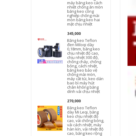
máy băng keo cách
nhiệt chống ăn mòn
băng keo công
nghiệp chống mài
h
mòn băng keo hai
mặt chịu nhiệt
345,000
Băng keo Teflon
đen Miloqi dày
0,18mm, băng keo
chịu nhiệt độ cao,
chịu nhiệt 300 độ,
chống cháy, chống
bỏng, cách nhiệt,
băng keo bảo vệ
chống mài mòn,
máy cắt túi, keo dán
bao bì máy hút
chân không băng
dính vải chịu nhiệt
270,000
Băng keo Teflon
dày Mi Leqi, băng
keo chịu nhiệt độ
cao, vải chống bỏng,
vải cách nhiệt, máy
hàn kín, vải nhiệt độ
cao, băng keo rộng