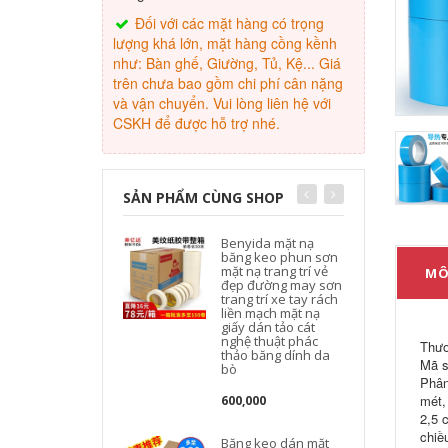
Đối với các mặt hàng có trọng
lượng khá lớn, mặt hàng cồng kềnh
như: Bàn ghế, Giường, Tủ, Kệ... Giá
trên chưa bao gồm chi phí cân nặng
và vận chuyển. Vui lòng liên hệ với
CSKH để được hỗ trợ nhé.
SẢN PHẨM CÙNG SHOP
Benyida mặt nạ
băng keo phun sơn
mặt nạ trang trí vẻ
MÔ
đẹp đường may sơn
trang trí xe tay rách
liền mạch mặt nạ
giấy dán tảo cát
nghệ thuật phác
Thươ
thảo băng dính da
Mã s
bò
Phân
mét,
600,000
2,5 
chiề
Băng keo dán mặt