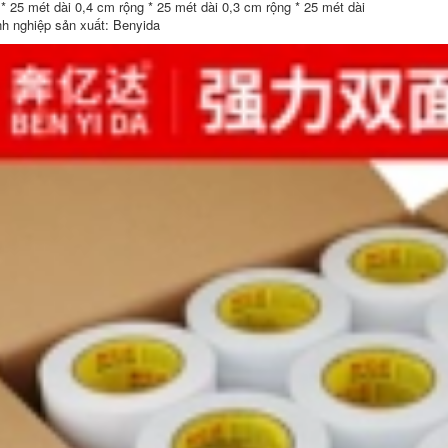
 * 25 mét dài 0,4 cm rộng * 25 mét dài 0,3 cm rộng * 25 mét dài
Benyida trong suốt
khung ảnh bảng
không đánh dấu
quảng cáo không
h nghiệp sản xuất: Benyida
keo hai mặt có độ
thấm nước văn
nhớt cao bố cục
phòng trắng băng
đám cưới hai mặt
dính hai mặt băng
keo dán không dư
keo dán dải băng
chất kết dính hiện
keo hai mặt bọt xốp
vật không để lại dấu
băng keo 3m 2 mặt
vết trên hình ảnh
trong suốt
Tết Trang trí nhà
mới xe cưới không
262,000
đánh dấu keo đặc
Băng keo hai mặt
biệt cho lễ hội mùa
Benyida 612 độ dẻo
xuân câu đối hai
cao siêu mỏng
mặt băng dính 2 mặt
trong suốt 612 #
đa năng
Băng keo hai mặt
dán tường cố định
203,000
chắc chắn Băng keo
Keo hai mặt trắng
hai mặt không dệt
dầu Benyida 100u
50 mét cuộn lớn
có độ nhớt cao cố
băng keo hai mặt
định mạnh mẽ cho
chịu nhiệt cho nhà
văn phòng phẩm
máy sử dụng trên
công nghiệp Keo hai
cả hai mặt bang
mặt siêu dính mà
dinh 2 mat
không để lại vết
Băng keo trong suốt
198,000
có thể xé ra khỏi
Băng keo hai mặt
văn phòng phẩm
chắc chắn, bọt biển
bằng tay tài khoản
cố định chắc chắn,
bán buôn giấy dính