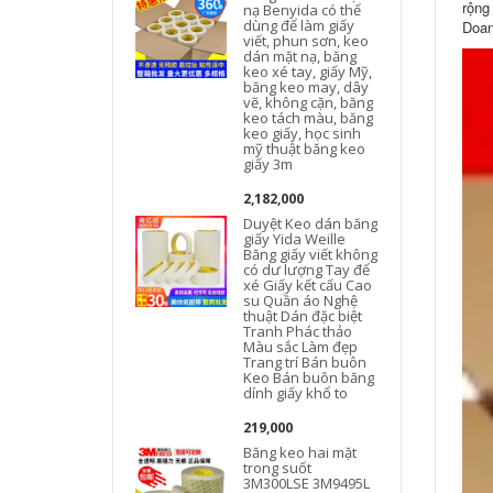
rộng
nạ Benyida có thể
dùng để làm giấy
Doan
viết, phun sơn, keo
dán mặt nạ, băng
keo xé tay, giấy Mỹ,
băng keo may, dây
vẽ, không cặn, băng
keo tách màu, băng
keo giấy, học sinh
mỹ thuật băng keo
giấy 3m
2,182,000
Duyệt Keo dán băng
giấy Yida Weille
Băng giấy viết không
có dư lượng Tay để
xé Giấy kết cấu Cao
su Quần áo Nghệ
thuật Dán đặc biệt
Tranh Phác thảo
Màu sắc Làm đẹp
Trang trí Bán buôn
Keo Bán buôn băng
dính giấy khổ to
219,000
Băng keo hai mặt
trong suốt
3M300LSE 3M9495L