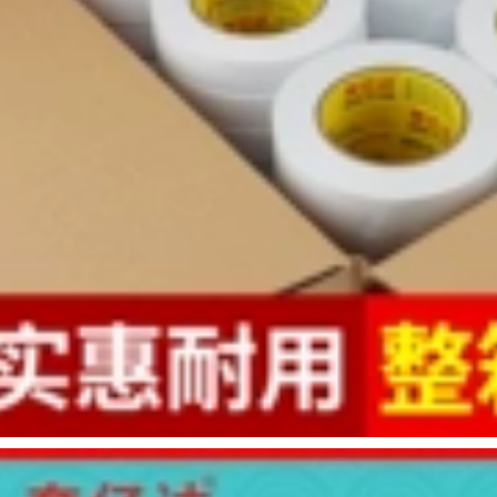
băng dính hai mặt,
hai mặt keo 2 mặt
độ dẻo cao, không
siêu dính
có vết, dễ rách, băng
keo hai mặt văn
219,000
phòng, văn phòng
Băng keo hai mặt
phẩm thủ công mờ,
dầu trắng Benyida
bán buôn băng keo
100m, băng keo hai
hai mặt, loại mỏng
mặt dầu trắng, băng
băng keo đen 2 mặt
keo hai mặt trắng
bền và có độ dẻo
308,000
cao, băng keo hai
mặt dính dầu, khung
siêu dính, keo trong
Benyida mạnh mẽ
suốt vô giá, có thể
xốp eva keo hai mặt
bóc bằng tay băng
có độ nhớt cao xốp
dính 2 mặt chịu
dán cố định tường
nhiệt
văn phòng cung cấp
quảng cáo trắng
208,000
xốp dán hai mặt
xốp eva móc băng
đục lỗ miễn phí
Băng dính hai mặt
băng keo đen 2 mặt
bơ, độ nhớt cao, bơ,
băng keo hai mặt độ
193,000
dẻo cao, giấy bơ cố
định chắc chắn,
băng keo hai mặt,
thêu bơ, băng dính
bơ 160u, băng keo
hai mặt, keo vàng,
bơ hai mặt bền màu