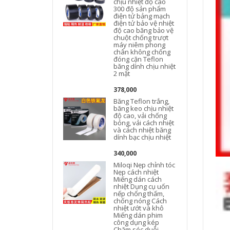
chịu nhiệt độ cao
300 độ sản phẩm
v
điện tử bảng mạch
điện tử bảo vệ nhiệt
độ cao băng bảo vệ
chuột chống trượt
máy niêm phong
chân không chống
đóng cặn Teflon
băng dính chịu nhiệt
2 mặt
378,000
Băng Teflon trắng,
băng keo chịu nhiệt
độ cao, vải chống
bỏng, vải cách nhiệt
và cách nhiệt băng
dính bạc chịu nhiệt
340,000
Miloqi Nẹp chỉnh tóc
Nẹp cách nhiệt
Miếng dán cách
nhiệt Dụng cụ uốn
nếp chống thấm,
chống nóng Cách
nhiệt ướt và khô
Miếng dán phim
công dụng kép
Chăm sóc duỗi
M