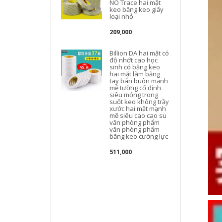
NO Trace hai mặt
keo băng keo giấy
loại nhỏ
209,000
Billion DA hai mặt có
độ nhớt cao học
sinh có băng keo
hai mặt làm bằng
tay bán buôn mạnh
mẽ tường cố định
siêu mỏng trong
suốt keo không trầy
xước hai mặt mạnh
mẽ siêu cao cao su
văn phòng phẩm
văn phòng phẩm
băng keo cường lực
511,000