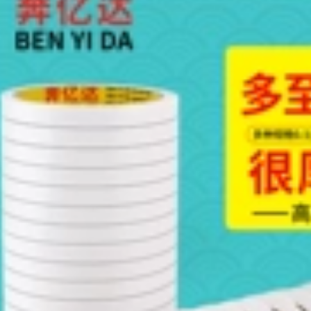
vàng băng băng
dính 2 mặt 3m
515,000
Miller Qi Băng cách
Miller Qi PET băng
điện Teflon Băng
chịu nhiệt độ cao
keo chịu nhiệt độ
màu xanh lá cây để
cao Teflon Băng
bảo vệ pin lithium
keo điện chịu mài
và băng kháng kiềm
mòn Nhiệt độ 300
Băng bảo vệ mạ
đóng gói máy hút
điện thủy tinh PCB
chân không và phụ
băng keo cách điện
kiện máy niêm
chịu nhiệt
phong Dao cắt nóng
vải chống đóng cặn
215,000
Băng dính nhiệt độ
cao băng keo 2 mặt
chịu nhiệt 3m
Mi Leqi vàng nâu
ngón tay nhiệt độ
535,000
cao băng keo điện
thoại di động sửa
chữa che chắn bảo