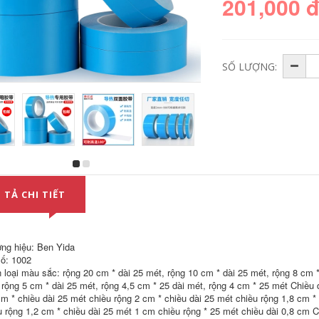
201,000 
SỐ LƯỢNG:
Bọt keo hai mặt có
Băng keo hai mặt
độ nhớt cao
công nghiệp có độ
Benyida keo bọt
nhớt cao gốc dầu
 TẢ CHI TIẾT
biển hai mặt có độ
Benyida 80u không
nhớt cao keo dán
để lại vết băng keo 2
hai mặt cố định
mặt dán tường
tường quảng cáo
văn phòng băng
219,000
ng hiệu: Ben Yida
keo trắng bán buôn
ố: 1002
băng keo xốp 2 mặt
 loại màu sắc: rộng 20 cm * dài 25 mét, rộng 10 cm * dài 25 mét, rộng 8 cm *
siêu dính
Bọt keo hai mặt có
 rộng 5 cm * dài 25 mét, rộng 4,5 cm * 25 dài mét, rộng 4 cm * 25 mét Chiều 
độ nhớt cao Băng
515,000
keo hai mặt dính
cm * chiều dài 25 mét chiều rộng 2 cm * chiều dài 25 mét chiều rộng 1,8 cm *
chắc chắn dán
u rộng 1,2 cm * chiều dài 25 mét 1 cm chiều rộng * 25 mét chiều dài 0,8 cm C
tường cố định