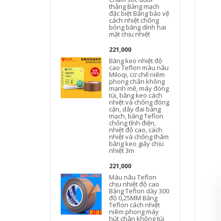
thẳng Bảng mạch
đặc biệt Băng bảo vệ
cách nhiệt chống
bỏng băng dính hai
mặt chịu nhiệt
221,000
Băng keo nhiệt độ
cao Teflon màu nâu
Miloqi, cơ chế niêm
phong chân không
mạnh mẽ, máy đóng
túi, băng keo cách
nhiệt và chống đóng
cặn, dây đai bảng
mạch, băng Teflon
chống tĩnh điện,
nhiệt độ cao, cách
nhiệt và chống thấm
băng keo giấy chịu
nhiệt 3m
221,000
Màu nâu Teflon
chịu nhiệt độ cao
Băng Teflon dày 300
độ 0,25MM Băng
Teflon cách nhiệt
niêm phong máy
hút chân không túi