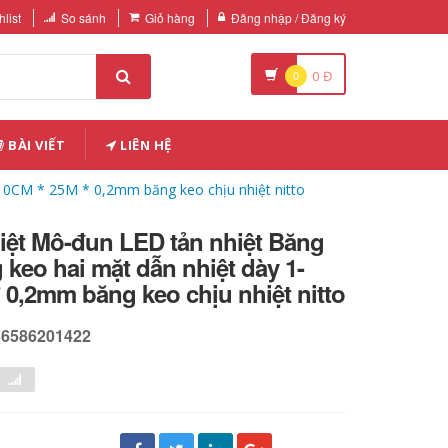
list
So sánh
Giỏ hàng
Đăng nhập / Đăng ký
0
0
Đ
BÀI VIẾT
LIÊN HỆ
10CM * 25M * 0,2mm băng keo chịu nhiệt nitto
iệt Mô-đun LED tản nhiệt Băng
 keo hai mặt dẫn nhiệt dày 1-
 0,2mm băng keo chịu nhiệt nitto
36586201422