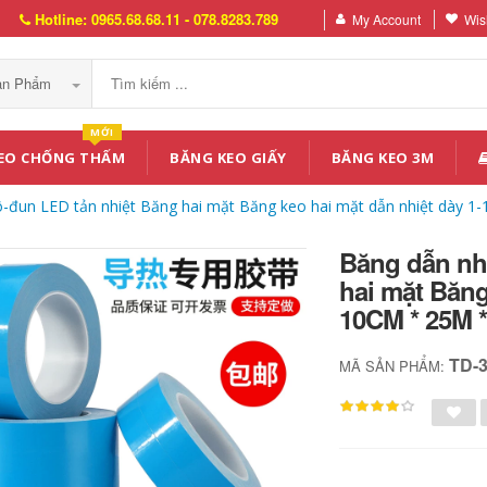
Hotline: 0965.68.68.11 - 078.8283.789
My Account
Wish
Sản Phẩm
MỚI
EO CHỐNG THẤM
BĂNG KEO GIẤY
BĂNG KEO 3M
-đun LED tản nhiệt Băng hai mặt Băng keo hai mặt dẫn nhiệt dày 1-
Băng dẫn nh
hai mặt Băng
10CM * 25M *
TD-
MÃ SẢN PHẨM: