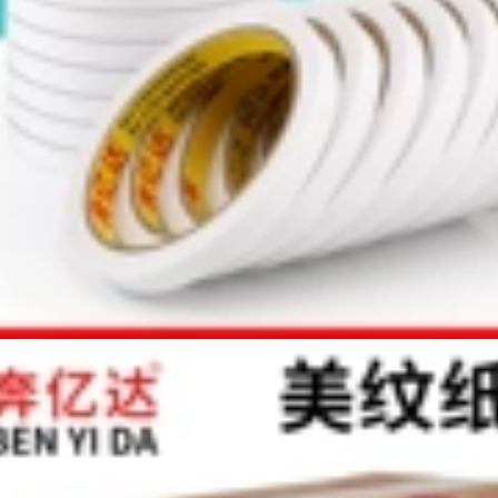
Băng Teflon trắng,
vệ pin cách điện
ải nhiệt độ cao, vải
băng cách nhiệt hàn
cách nhiệt, niêm
chống hàn băng
phong trống máy,
keo non chịu nhiệt
vải chống bỏng, bảo
vệ bảng mạch cách
349,000
điện máy hút chân
Ngón tay vàng băng
không, băng keo
nhiệt độ cao màu
chịu nhiệt độ cao
nâu mờ hàn cách
Teflon chống mài
nhiệt cách nhiệt bọc
mòn chống trượt
pin băng công
công nghiệp băng
nghiệp polyimide
keo 2 mặt chịu nhiệt
băng dính chịu nhiệt
cao 250 độ
266,000
Băng keo Teflon
507,000
Miller Qi, băng keo
Băng keo nhiệt độ
chịu nhiệt độ cao,
cao màu xanh lá
vải chống bỏng, vải
cây cách nhiệt và
cách nhiệt, máy hàn
cách nhiệt, sơn ô tô,
Teflon, máy đóng
che chắn bảng
gói chân không, dây
mạch, mạ điện, lò
nhiệt, chống dính,
thiếc, chuyển nhiệt,
vải chịu nhiệt độ
keo phim xanh
cao, băng keo
băng dính chịu nhiệt
Teflon, keo dán sắt
cao 250 độ
băng dính vải cách
điện chịu nhiệt
449,000
533,000
Benyida dày màng
nhôm chịu nhiệt
iller Qi dày 0,18