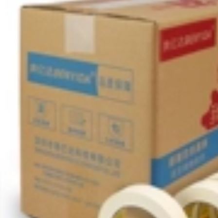
băng keo dán ống
Teflon mạnh mẽ
băng keo chống
chịu nhiệt độ cao
thấm nhà bếp phạm
300 độ cách nhiệt
vi máy hút mùi bẫy
thiết bị Băng Teflon
băng keo vá nồi lá
1 mét cuộn lớn băng
thiếc máy nước
dính chống dính có
nóng gia đình tự
độ nhớt cao bao bì
dính cách nhiệt
niêm phong nhiệt
chống thấm nước
điện tử và điện tử
rộng 48mm / 20m
băng dính nhiệt
băng keo chịu nhiệt
3m
449,000
Băng Teflon trắng,
202,000
băng keo chịu nhiệt
Băng nhiệt độ cao
độ cao, vải chống
Ngón tay vàng Băng
bỏng, vải cách nhiệt
keo chịu nhiệt độ
và cách nhiệt, máy
cao PI polyimide
hàn kín, băng keo
Băng hàn công
nhiệt độ cao, chống
nghiệp và chịu nhiệt
mài mòn, chống
nhà máy điện tử
dính, tay cầm chống
chuyển nhiệt In 3D
trượt, gói bảo vệ
điện thoại di động
bảng mạch, băng
sửa chữa màn hình
Teflon, đa năng
cố định dây nâu
cuộn băng keo hai
băng cách điện
mặt chịu nhiệt
băng keo non chịu
nhiệt
863,000
Băng Teflon trắng,
190,000
băng keo chịu nhiệt