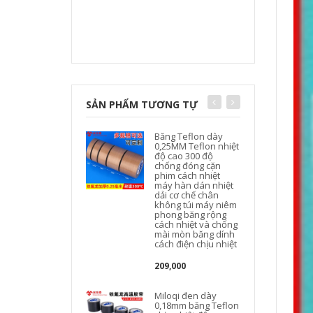
SẢN PHẨM TƯƠNG TỰ
Băng Teflon dày
0,25MM Teflon nhiệt
độ cao 300 độ
chống đóng cặn
phim cách nhiệt
máy hàn dán nhiệt
dải cơ chế chân
không túi máy niêm
phong băng rộng
cách nhiệt và chống
mài mòn băng dính
cách điện chịu nhiệt
209,000
Miloqi đen dày
0,18mm băng Teflon