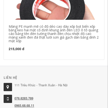
Màng PE mạnh mẽ có độ dẻo cao dày xốp bọt biển xốp
Mi
băng keo hai mặt cố định khung ảnh đèn LED ô tô quảng
gạ
cáo bảng tên đèn tường thanh đèn chịu nhiệt độ cao
KT
màng xanh đen đá thật lưới sơn giả gạch dán băng dính 2
ke
mặt xốp
19
215,000 đ
LIÊN HỆ
111 Triều Khúc - Thanh Xuân - Hà Nội
078.8283.789
0965.68.68.11