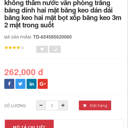
không thấm nước văn phòng trắng
băng dính hai mặt băng keo dán dải
băng keo hai mặt bọt xốp băng keo 3m
2 mặt trong suốt
TD-654585620060
MÃ SẢN PHẨM:
262,000 đ
SỐ LƯỢNG:
Đặt hàng
MÔ TẢ CHI TIẾT