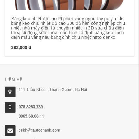
Băng keo nhiệt độ cao PI phim vàng ngón tay polyimide
Bă
băng keo chịu nhiệt độ cao 300 độ hàn công nghiệp chịu
cá
nhiệt nhà máy điện tử chuyển nhiệt In 3D sửa chữa điện
ch
thoại di động sửa chữa màn hình cố định băng keo cách
Bă
điện màu vàng nâu băng dính chịu nhiệt nitto denko
28
282,000 đ
LIÊN HỆ
111 Triều Khúc - Thanh Xuân - Hà Nội
078.8283.789
0965.68.68.11
cskh@tautochanh.com