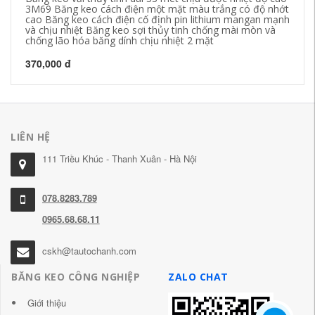
3M69 Băng keo cách điện một mặt màu trắng có độ nhớt
nh
cao Băng keo cách điện cố định pin lithium mangan mạnh
mạ
và chịu nhiệt Băng keo sợi thủy tinh chống mài mòn và
ca
chống lão hóa băng dính chịu nhiệt 2 mặt
gi
370,000 đ
20
LIÊN HỆ
111 Triều Khúc - Thanh Xuân - Hà Nội
078.8283.789
0965.68.68.11
cskh@tautochanh.com
BĂNG KEO CÔNG NGHIỆP
ZALO CHAT
Giới thiệu