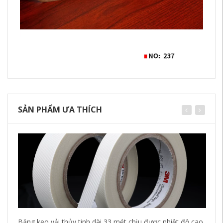
SẢN PHẨM ƯA THÍCH
Băng keo vải thủy tinh dài 33 mét chịu được nhiệt độ cao
Vậ