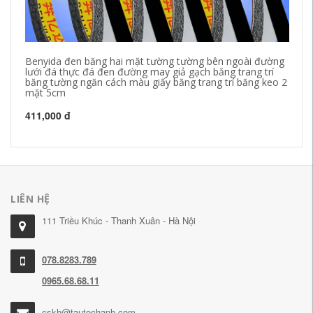
Benyida đen băng hai mặt tường tường bên ngoài đường
Mi
lưới đá thực đá đen đường may giả gạch băng trang trí
dí
băng tường ngăn cách màu giấy băng trang trí băng keo 2
vậ
mặt 5cm
34
411,000 đ
37
LIÊN HỆ
111 Triều Khúc - Thanh Xuân - Hà Nội
078.8283.789
0965.68.68.11
cskh@tautochanh.com