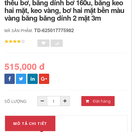
thêu bơ, băng dính bơ 160u, băng keo
hai mặt, keo vàng, bơ hai mặt bền màu
vàng băng băng dính 2 mặt 3m
TD-625017775982
MÃ SẢN PHẨM:
515,000 đ
SỐ LƯỢNG:
Đặt hàng
MÔ TẢ CHI TIẾT