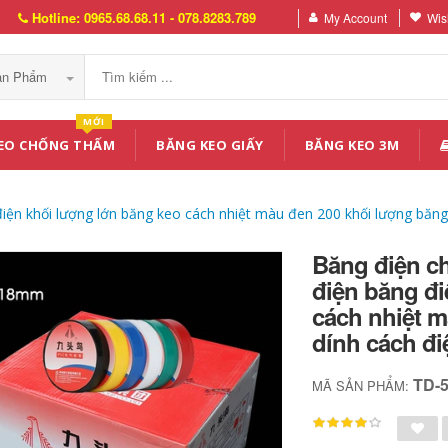
Hotline: 0965.68.68.11 - 078.8283.789
My Account
Wish
Sản Phẩm
MỚI
EO CHỐNG THẤM
BĂNG KEO GIẤY
BĂNG KEO 3M
ện khối lượng lớn băng keo cách nhiệt màu đen 200 khối lượng băng 
Băng điện c
điện băng đi
cách nhiệt 
dính cách điệ
TD-
MÃ SẢN PHẨM: