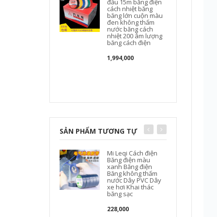
đầu 15m băng điện
cách nhiệt băng
băng lớn cuộn màu
đen không thấm
nước băng cách
nhiệt 200 âm lượng
băng cách điện
1,994,000
SẢN PHẨM TƯƠNG TỰ
Mi Leqi Cách điện
Băng điện màu
xanh Băng điện
Băng không thấm
nước Dây PVC Dây
xe hơi Khai thác
băng sạc
c
228,000