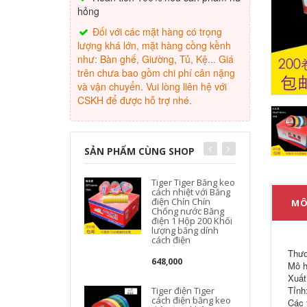
hỏng
Đối với các mặt hàng có trọng
lượng khá lớn, mặt hàng cồng kềnh
như: Bàn ghế, Giường, Tủ, Kệ... Giá
trên chưa bao gồm chi phí cân nặng
và vận chuyển. Vui lòng liên hệ với
CSKH để được hỗ trợ nhé.
SẢN PHẨM CÙNG SHOP
Tiger Tiger Băng keo
cách nhiệt với Băng
điện Chín Chín
MÔ
Chống nước Băng
điện 1 Hộp 200 Khối
lượng băng dính
cách điện
Thươ
648,000
Mô h
Xuất
Tỉnh
Tiger điện Tiger
cách điện băng keo
Các 