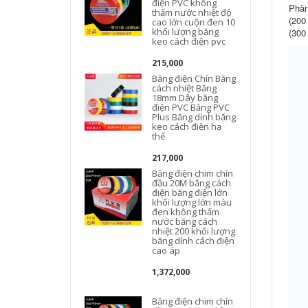
điện PVC không
Phân
thấm nước nhiệt độ
(200
cao lớn cuộn đen 10
khối lượng băng
(300
keo cách điện pvc
215,000
Băng điện Chín Băng
cách nhiệt Băng
18mm Dây băng
điện PVC Băng PVC
Plus Băng dính băng
keo cách điện hạ
thế
217,000
Băng điện chim chín
đầu 20M băng cách
điện băng điện lớn
khối lượng lớn màu
đen không thấm
nước băng cách
nhiệt 200 khối lượng
băng dính cách điện
cao áp
1,372,000
Băng điện chim chín