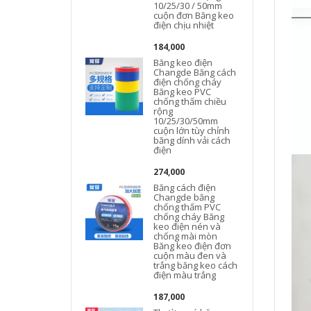
10/25/30 / 50mm
cuộn đơn Băng keo
điện chịu nhiệt
184,000
Băng keo điện
Changde Băng cách
điện chống cháy
Băng keo PVC
chống thấm chiều
rộng
10/25/30/50mm
cuộn lớn tùy chỉnh
băng dính vải cách
điện
274,000
Băng cách điện
Changde băng
chống thấm PVC
chống cháy Băng
keo điện nén và
chống mài mòn
Băng keo điện đơn
cuộn màu đen và
trắng băng keo cách
điện màu trắng
187,000