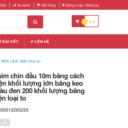
list
So sánh
Giỏ hàng
Đăng nhập / Đăng ký
0
0
Đ
BÀI VIẾT
LIÊN HỆ
dính cách điện loại to
him chín đầu 10m băng cách
ện khối lượng lớn băng keo
màu đen 200 khối lượng băng
n loại to
595913290259