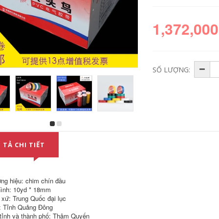
1,372,000
SỐ LƯỢNG:
Chín chim trong
Băng cao su cao su
suốt băng dính
áp lực cao của Shu
băng dính điện băng
10 # 头 胶 电 电 老 高
 TẢ CHI TIẾT
cách điện băng keo
防水 高 防水 防水 防
điện trong nước với
水 防水 防水 防水 防
10 cuộn băng cách
水 防水 防水 防水 防
điện
水 防水 120 Rolls
băng keo đen cách
ng hiệu: chim chín đầu
điện
274,000
ình: 10yd * 18mm
 xứ: Trung Quốc đại lục
1,780,000
: Tỉnh Quảng Đông
Chín-đầu chim băng
thô không thấm
tỉnh và thành phố: Thâm Quyến