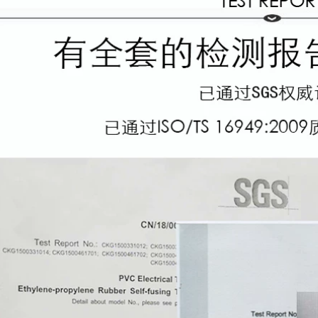
chiến thắng từ băng
bảng mạch, phun
cao su cách nhiệt
gốc axit, băng dính
bằng cao su dính
xanh chống nướng
Butyl Hydroulyzate
Băng keo điện chịu
Băng 10KV băng áp
nước
suất cao nhiệt độ
cao dưới nước sử
199,000
dụng cáp butyl thợ
điện tự dính băng
Băng keo xanh
keo cách điện
Kaizhen, băng keo
cách điện, bảng
mạch mạ điện, sơn
212,000
phun và sơn bóng
Băng cách nhiệt PVC
nướng, băng keo
Băng điện chống
chịu nhiệt độ cao
nước Băng cách
PET màu xanh lá
điện Chiều rộng
cây băng keo cách
16mm Băng điện dài
điện
10 mét băng dính
vải cách điện
185,000
Nhà máy trực tiếp
183,000
chống cháy băng
Băng keo cách nhiệt
đen acetate băng
PVC Băng keo điện
gói LCD sửa chữa
chống nước Chiều
cách nhiệt băng
rộng 16mm dài 18M
nhiệt độ cao bán
Băng điện điện băng
buôn băng keo cách
dính cách điện 3m
điện hạ thế
183,000
215,000