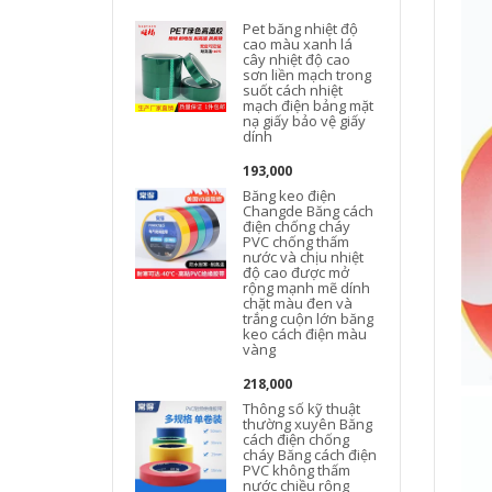
Pet băng nhiệt độ
cao màu xanh lá
cây nhiệt độ cao
sơn liền mạch trong
suốt cách nhiệt
c
mạch điện bảng mặt
nạ giấy bảo vệ giấy
dính
193,000
Băng keo điện
l
Changde Băng cách
điện chống cháy
PVC chống thấm
nước và chịu nhiệt
độ cao được mở
rộng mạnh mẽ dính
chặt màu đen và
trắng cuộn lớn băng
keo cách điện màu
vàng
218,000
Thông số kỹ thuật
thường xuyên Băng
cách điện chống
cháy Băng cách điện
PVC không thấm
nước chiều rộng