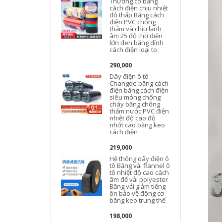
Thường có băng
cách điện chịu nhiệt
độ thấp Băng cách
điện PVC chống
thấm và chịu lạnh
âm 25 độ thợ điện
lớn đen băng dính
cách điện loại to
290,000
Dây điện ô tô
Changde băng cách
điện băng cách điện
siêu mỏng chống
cháy băng chống
thấm nước PVC điện
nhiệt độ cao độ
nhớt cao băng keo
cách điện
219,000
Hệ thống dây điện ô
tô Băng vải flannel ô
tô nhiệt độ cao cách
âm đế vải polyester
Băng vải giảm tiếng
ồn bảo vệ động cơ
băng keo trung thế
198,000