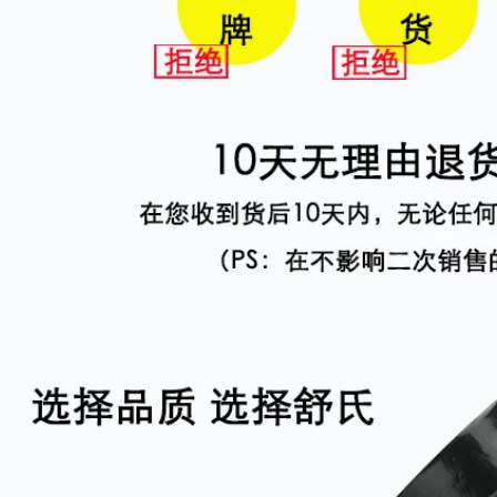
407,000
Băng điện 15yd
Băng cách nhiệt
chống nước Băng
Băng chống thấm
cách nhiệt đen 200
nước Tiger J10 áp
khối lượng băng
suất cao không
keo cách điện
thấm nước tự dính
chống nước 3m
Zip 20 # 舒 1KV Băng
cách nhiệt chim 9kV
2,022,000
25 mm băng keo
quấn dây điện
189,000
Băng keo điện
Jinghua băng vải
Shushi băng keo
màu băng dính tự
điện chịu nhiệt độ
làm trang trí chụp
thấp Băng keo cách
ảnh triển lãm đám
điện vải cotton
cưới băng mạnh mẽ
không thấm nước
chống thấm đường
Băng keo điện 10
ống sửa chữa rò rỉ
cuộn băng dính
băng đỏ vàng xanh
ách điện loại to
xanh đen và trắng
mạnh mẽ có độ nhớt