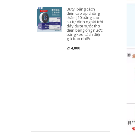
c
Butyl băng cách
điện cao áp chống
thấm J10 băng cao
su tự dính ngoài trời
dây dưới nước thợ
điện băng ống nước
băng keo cách điện
giá bao nhiêu
214,000
t
t