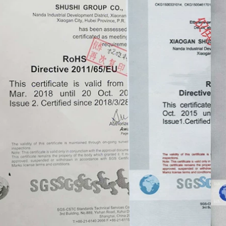
Băng điện Trắng
Nhập khẩu nguyên
Trắng Vàng Xanh
bản Authentic Nhật
Đỏ Đen Mặc Chống
Bản 903973 Băng
cháy Ngọn lửa
điện chịu nhiệt độ
Không chì Băng
cao Băng nhiệt độ
cách nhiệt PVC Băng
cao NO.903 Nhiệt độ
chống thấm nước
UL 1000 ° C băng
siêu mỏng các loại
cách điện
băng dính cách điện
370,000
202,000
Nhà máy trực tiếp
Băng keo điện
PVC cách nhiệt độ
3m1500/1600 bảo vệ
nhớt cao Băng keo
môi trường không
điện mạnh mẽ Vải
chì Cách điện PVC
dính điện lạnh tạo
chống nhiệt độ cao
tác băng dính vải
chống cháy cuộn
cách điện chịu nhiệt
lớn sáu màu không
thấm nước băng
270,000
nhiệt độ cao màu
đen và trắng đỏ
Nhiệt độ nhiều độ
vàng xanh xanh
cao của Nhật Bản
Băng dính điện chịu
Băng keo chống ma
nước
sát 1000 độ chịu lực
ma sát Hat-F13 băng
dính cách điện
196,000
Băng keo điện
370,000
chống cháy không
thấm nước 3m1500
Nhà máy trực tiếp
1600 cách điện đa
PVC cách nhiệt Băng
năng cách điện chịu
điện mạnh mẽ Vòi