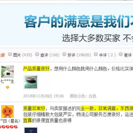
nhiệt độ cao không
chống dính chống
hì thân thiện với
dính siêu điện băng
môi trường băng
dính cách điện chịu
keo dây đai ô tô
nhiệt
PVC bán buôn FCL
băng keo quấn dây
270,000
điện
7,290,000
PVC Băng dính
chống cháy Băng
siêu mỏng Băng
Băng màu Jinghua
điện Băng keo đen
ự làm trang trí
Keo dán vải cách
nhiếp ảnh triển lãm
nhiệt 10 mét băng
cưới đen, vàng, Đỏ,
dính cách điện 3m
rắng, xanh da trời,
xanh lá, nâu, bạc,
320,000
màu tím, băng vải,
băng chống thấm,
bẫy, mạnh, độ nhớt
cao, băng bán buôn
một mặt tùy chỉnh
băng dính cách điện
nano
219,000