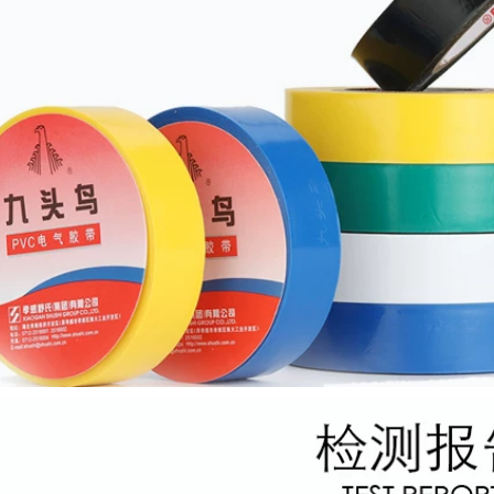
cao băng thảm rộng
262,000
một mặt băng keo
cách điện pvc
Băng keo cách nhiệt
chống thấm áp suất
640,000
ao butyl J10 / J20
băng keo tự dính
cao su không thấm
Đám cưới và triển
nước ngoài trời
lãm đế vải hai mặt
Băng dính dưới
có độ dẻo cao mạnh
nước cuộn đơn
mẽ dán cố định
băng dính cách điện
thảm phủ lớp nối
oại to
sàn không đánh
dấu Băng dán trang
trí loại bỏ không để
196,000
lại dấu vết Băng keo
Dải băng keo hai
hai mặt lưới mờ có
mặt dẫn điện Dải
độ nhớt cao băng
LCD TV Khuôn nhôm
keo đen cách điện
Chất nền Máy tính
Chip Điện Tản nhiệt
202,000
Cách nhiệt Pad Dán
Sửa chữa Điện trở
Lớp phủ băng nhiệt
cố định Độ dày
độ cao màu xanh lá
băng nhiệt độ cao
cây PET, mạ điện,
0,3mm 0,5mm băng
chịu nhiệt độ cao,
keo cách điện cao
làm dày một mặt,
thế
sơn bóng nướng
truyền nhiệt, màng
bảo vệ mặt nạ, giấy
225,000
dính, bảng mạch
Bạn phải giành
PCB vô giá, phun