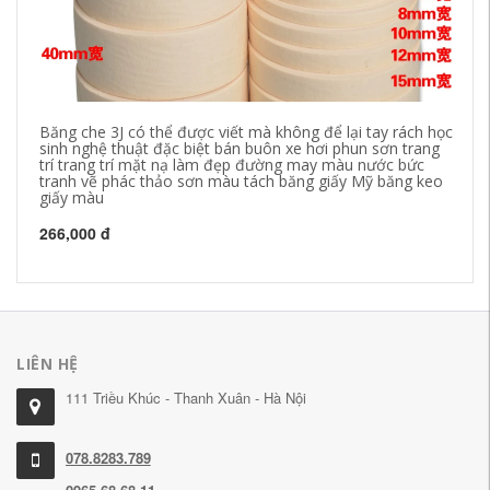
Băng che 3J có thể được viết mà không để lại tay rách học
Bă
sinh nghệ thuật đặc biệt bán buôn xe hơi phun sơn trang
bă
trí trang trí mặt nạ làm đẹp đường may màu nước bức
xé
tranh vẽ phác thảo sơn màu tách băng giấy Mỹ băng keo
ke
giấy màu
ke
266,000 đ
29
LIÊN HỆ
111 Triều Khúc - Thanh Xuân - Hà Nội
078.8283.789