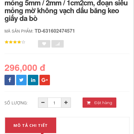
mỏng 5mm / 2mm / 1cm2cm, đoạn siêu
mỏng mờ không vạch dấu băng keo
giấy da bò
TD-631602474571
MÃ SẢN PHẨM:
296,000 đ
SỐ LƯỢNG:
Đặt hàng
MÔ TẢ CHI TIẾT