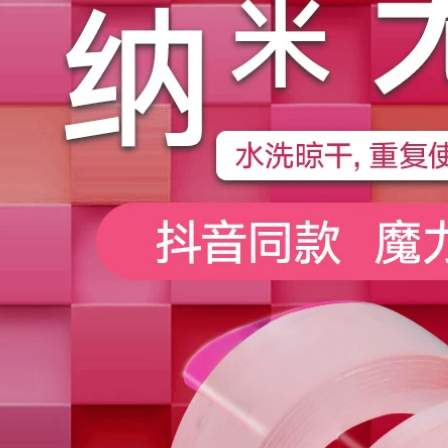
butyl mái nhà mái
Three Cây Mái nhà
nhà rò rỉ mạnh mẽ
Chất liệu bẫy không
miếng dán phích
thấm nước Băng
cắm vua Trong tài
chống nước Rụng
khoản
mái chắc chắn Tube
Plug-off-butyl băng
342,000
keo chống thấm
Phòng Băng rò rỉ
20cm
không thấm nước
Nhà phẳng Top Chất
269,000
liệu chống rò rỉ Màu
Băng dính chống
thép Gạch Paste
thấm mái nhà băng
Giấy Butyl Cuộn
keo chống nước
mạnh Tự dính keo
chính hãng
chống thấm x2000
290,000
192,000
Băng chống thấm
Băng dính không
nước Top Crack
thấm nước sửa
Resort Dán rò rỉ Ban
chữa rò rỉ mạnh mẽ
công hàng đầu Cửa
rò rỉ dán tạo tác ống
sổ chậu rửa phòng
nước rò rỉ sửa chữa
tắm Niêm phong
băng làm nóng ống
Màu thép Tường
rò rỉ keo dán nhà y
Tường Góc Không
tế băng dính chống
thấm nước Xe Shed
thấm nước
Top Cracks Nhãn
dán không thấm
267,000
nước Tự dính keo
Y tế gia đình cắm
dính chống thấm