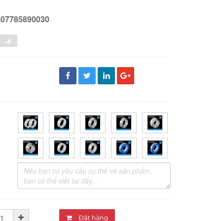
607785890030
đ
Đặt hàng