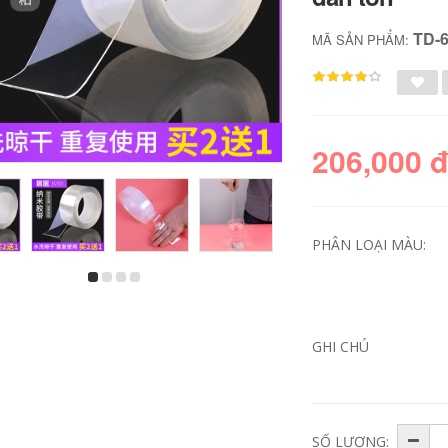
TD-
MÃ SẢN PHẨM:
206,000 
PHÂN LOẠI MÀU:
Bác sĩ tại nhà dán
Băng bẫy chống
ống nước ppr băng
thấm rò rỉ đường
keo sửa chữa rò rỉ
ống nước cắm keo
đường ống nước
sưởi máy lạnh
sửa chữa rò rỉ cần
đường ống nước
GHI CHÚ
câu vợt sửa chữa
sửa chữa băng keo
liên kết bang keo
chống thấm đường
chong tham
ống nước trụ bẫy
giá băng keo chống
thấm x2000
358,000
SỐ LƯỢNG:
495,000