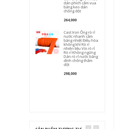
dán phích cắm vua
băng keo dán
chống dột
264,000
Cast Iron Ống rò rỉ
nước nhanh cắm
băng nhiệt Điều hòa
không khí Rò rỉ
nhiên liệu Vòi rò rỉ
Rò rỉ Không ngừng
Dán rò rỉ nước băng
dính chống thấm
dột
298,000