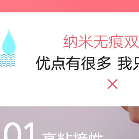
keo dán chống
Bác sĩ tại nhà dán
thấm
ống nước ppr băng
keo sửa chữa rò rỉ
200,000
đường ống nước
Butyl băng chống
sửa chữa rò rỉ cần
thấm mái nhà chống
câu vợt sửa chữa
thấm dột vật liệu
liên kết bang keo
bẫy chống thấm mái
chong tham
nhà vết nứt mạnh
ẽ giấy tự dính rò rỉ
358,000
giấy dán cắm vua
băng keo chống
thấm nước
Mái nhà Băng chống
thấm Mái nhà Vật
282,000
liệu chống rò rỉ Rò rỉ
Vết nứt Hình dán
chống rò rỉ mạnh
Mái nhà Băng keo
Vật liệu cuộn chống
chống thấm dột Rò
thấm Polymer băng
rỉ Nhà vua Vết nứt
keo chống thấm giá
hống rò rỉ Vật liệu
rẻ
ạo tác Vải mái tự
dính Nước thoát
270,000
nước Chất liệu butyl
băng keo điện
chống nước
415,000