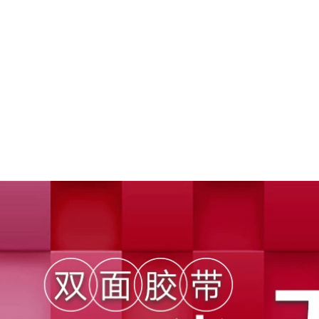
Mái nhà Vật liệu bẫy
Băng keo chống
không thấm nước
thấm chống rò rỉ
Xây dựng Top Cleint
Băng keo ngăn rò rỉ
Stitch Pyrac Keo với
chắc chắn trên mái
rolls tự dính mạnh
Băng keo sửa chữa
mẽ Nhãn dán chống
rò rỉ đường ống
rò rỉ băng keo
nước Băng keo lá
chống thấm sotun
nhôm Keo dán vật
liệu chống thấm tự
dính King Băng keo
285,000
chống nhiệt độ cao
Băng keo xi măng lại
Băng keo butyl băng
Băng keo chống
dính 3m chống nước
thấm vá các chỗ rò
rỉ, miếng dán chống
dột chắc chắn, ngói
186,000
thép màu tự dính
utyl, vật liệu lợp
mái, lá nhôm, nhựa
Vật liệu chống thấm
đường xi măng,
và rò rỉ mái băng
chống thấm dột,
keo chống thấm
nhà chống mưa,
màu đen
ấm sắt, các mối nối,
góc có độ dẻo cao,
191,000
và cao chịu nhiệt độ
Băng keo không
băng keo chống
thấm nước vật liệu
nước giá bao nhiêu
vá mái mái nhà vật
liệu cuộn tự dính
380,000