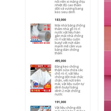
nối nền xi măng chịu
nhiệt độ cao thấm
dột vá vương bang
keo sieu dinh
183,000
Mái nhà băng chống
thấm nhà gỗ rò rỉ
nước vật liệu hàn
gắn mái nhà chống
rò rỉ vật liệu cuộn
butyl vết nứt dán
mạnh mẽ cắm vua
băng dán chống
thấm
495,000
Băng keo chống
thấm sửa chữa các
chỗ rò rỉ, vật liệu
chống dột mái chắc
chắn, vết nứt trên
mái, vật liệu cuộn tự
dính butyl băng
dính 2 mặt chống
nước
191,000
Vật liệu chống dột