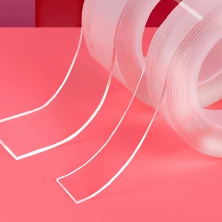
ống nước nhà bếp
và phòng tắm băng
268,000
keo chống thấm
Mái nhà Vật liệu bẫy
nước cống rãnh sửa
không thấm nước
chữa rò rỉ băng keo
Bungalow Băng
dán tôn
nước chống rò rỉ
Tấm lợp Tự dính
358,000
Miếng dán cơ sở
Sửa chữa nút và
mạnh mẽ Tap Tap
sửa chữa đường
keo dán chống
ống nước Băng dính
thấm nước
chống thấm Keo tự
dính mạnh mẽ Tạo
207,000
tác chống rò rỉ Keo
Mái nhà chống thấm
dán chống rò rỉ Keo
nước phủ băng ruy
dán phích cắm vua
băng ROW ROW
băng keo dán
ROLL COLL VẬT LIỆU
chống dột
BẮT ĐẦU VẬT LIỆU
KING VẬT LIỆU băng
264,000
keo chống thấm 3m
Cast Iron Ống rò rỉ
nước nhanh cắm
191,000
băng nhiệt Điều hòa
Băng keo chống
không khí Rò rỉ
thấm mái vật liệu
nhiên liệu Vòi rò rỉ
chống rò rỉ mạnh mẽ
Rò rỉ Không ngừng
để xây dựng mái
Dán rò rỉ nước băng
nhà cách nhiệt cuộn
dính chống thấm
cao su butyl Hình
dột
dán chống rò rỉ có
độ nhớt cao băng
298,000