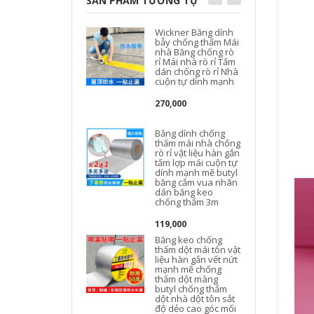
SẢN PHẨM TƯƠNG TỰ
Wickner Băng dính
bẫy chống thấm Mái
nhà Băng chống rò
rỉ Mái nhà rò rỉ Tấm
dán chống rò rỉ Nhà
cuộn tự dính mạnh
270,000
Băng dính chống
thấm mái nhà chống
rò rỉ vật liệu hàn gắn
tấm lợp mái cuộn tự
dính mạnh mẽ butyl
băng cắm vua nhãn
dán băng keo
chống thấm 3m
b
119,000
Băng keo chống
thấm dột mái tôn vật
t
liệu hàn gắn vết nứt
mạnh mẽ chống
thấm dột màng
butyl chống thấm
dột nhà dột tôn sắt
độ dẻo cao góc mối