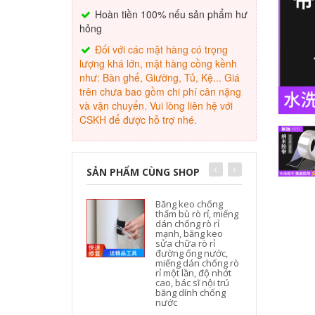
Hoàn tiền 100% nếu sản phẩm hư
hỏng
Đối với các mặt hàng có trọng
lượng khá lớn, mặt hàng cồng kềnh
như: Bàn ghế, Giường, Tủ, Kệ... Giá
trên chưa bao gồm chi phí cân nặng
và vận chuyển. Vui lòng liên hệ với
CSKH để được hỗ trợ nhé.
SẢN PHẨM CÙNG SHOP
Băng keo chống
thấm bù rò rỉ, miếng
dán chống rò rỉ
mạnh, băng keo
sửa chữa rò rỉ
đường ống nước,
miếng dán chống rò
rỉ một lần, độ nhớt
cao, bác sĩ nội trú
băng dính chống
nước