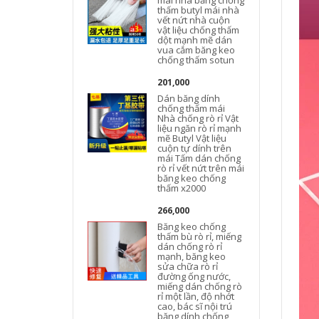
mái nhà băng chống
thấm butyl mái nhà
vết nứt nhà cuộn
vật liệu chống thấm
dột mạnh mẽ dán
vua cắm băng keo
chống thấm sotun
201,000
Dán băng dính
chống thấm mái
Nhà chống rò rỉ Vật
liệu ngăn rò rỉ mạnh
mẽ Butyl Vật liệu
cuộn tự dính trên
mái Tấm dán chống
rò rỉ vết nứt trên mái
băng keo chống
thấm x2000
266,000
Băng keo chống
thấm bù rò rỉ, miếng
dán chống rò rỉ
mạnh, băng keo
sửa chữa rò rỉ
đường ống nước,
miếng dán chống rò
rỉ một lần, độ nhớt
cao, bác sĩ nội trú
băng dính chống