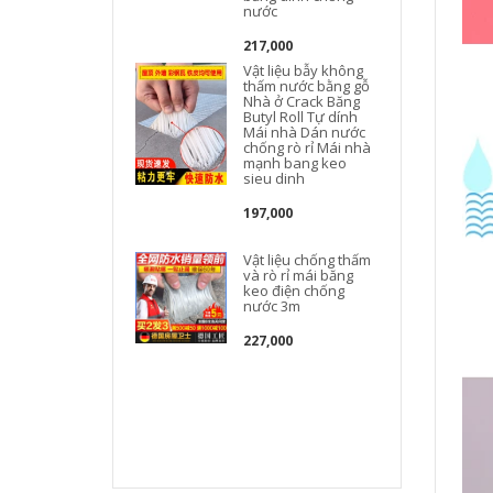
nước
217,000
Vật liệu bẫy không
thấm nước bằng gỗ
Nhà ở Crack Băng
Butyl Roll Tự dính
Mái nhà Dán nước
chống rò rỉ Mái nhà
mạnh bang keo
m
sieu dinh
197,000
Vật liệu chống thấm
và rò rỉ mái băng
keo điện chống
nước 3m
C
227,000
t