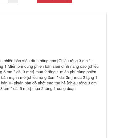
n phiên bản siêu dính nâng cao [Chiều rộng 3 cm * 1
ng 1 Miễn phí cùng phiên bản siêu dính nâng cao [chiều
ng 5 cm * dài 3 mét] mua 2 tặng 1 miễn phí cùng phiên
n bản mạnh mẽ [chiều rộng 3cm * dài 3m] mua 2 tặng 1
bản Ⅲ- phiên bản độ nhớt cao thế hệ [chiều rộng 3 cm
g 3 cm * dài 5 mét] mua 2 tặng 1 cùng đoạn