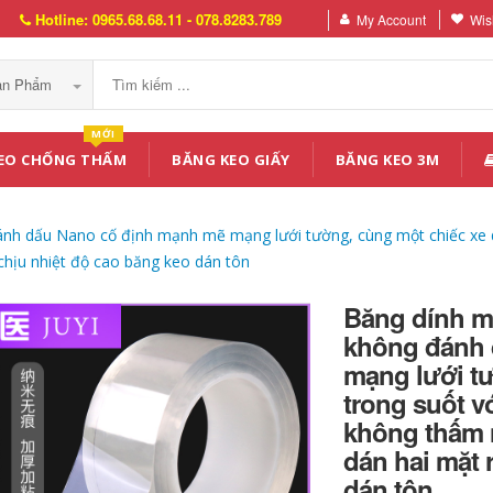
Hotline: 0965.68.68.11 - 078.8283.789
My Account
Wish
Sản Phẩm
MỚI
EO CHỐNG THẤM
BĂNG KEO GIẤY
BĂNG KEO 3M
nh dấu Nano cố định mạnh mẽ mạng lưới tường, cùng một chiếc xe dà
hịu nhiệt độ cao băng keo dán tôn
Băng dính ma
không đánh 
mạng lưới tư
trong suốt v
không thấm 
dán hai mặt 
dán tôn