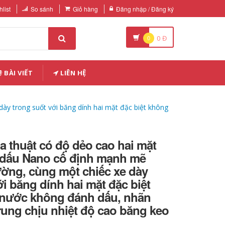
list
So sánh
Giỏ hàng
Đăng nhập / Đăng ký
0
0
Đ
BÀI VIẾT
LIÊN HỆ
y trong suốt với băng dính hai mặt đặc biệt không
 thuật có độ dẻo cao hai mặt
dấu Nano cố định mạnh mẽ
ờng, cùng một chiếc xe dày
ới băng dính hai mặt đặc biệt
nước không đánh dấu, nhãn
rung chịu nhiệt độ cao băng keo