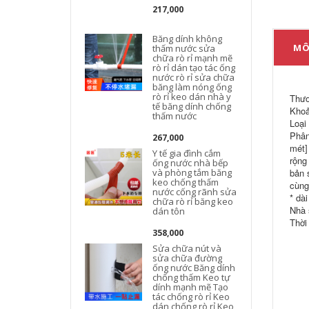
217,000
l
Băng dính không
MÔ
thấm nước sửa
chữa rò rỉ mạnh mẽ
rò rỉ dán tạo tác ống
nước rò rỉ sửa chữa
băng làm nóng ống
rò rỉ keo dán nhà y
Thươ
tế băng dính chống
Khoả
thấm nước
Loại
Phân
267,000
mét]
Y tế gia đình cắm
rộng
ống nước nhà bếp
và phòng tắm băng
bản 
keo chống thấm
cùng
nước cống rãnh sửa
* dà
chữa rò rỉ băng keo
Nhà 
dán tôn
Thời
358,000
Sửa chữa nút và
sửa chữa đường
ống nước Băng dính
chống thấm Keo tự
dính mạnh mẽ Tạo
tác chống rò rỉ Keo
dán chống rò rỉ Keo