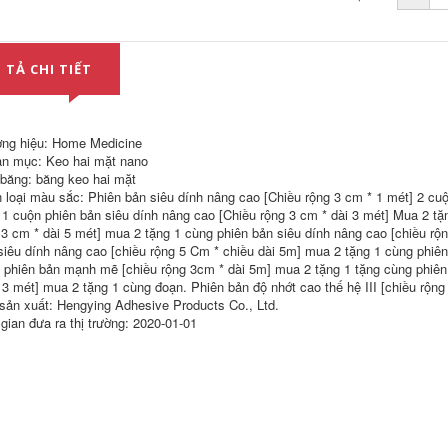
Mái nhà Băng chống
thấm Mái nhà Vật
iệu chống rò rỉ Rò rỉ
Vật liệu chống thấm
Vết nứt Hình dán
mái Mái nhà Vật liệu
 TẢ CHI TIẾT
chống rò rỉ mạnh
bẫy không thấm
Vật liệu cuộn chống
nước Vật liệu Mái
thấm Polymer băng
nhà Waterpine-Free
keo chống thấm giá
Jug-Dải mạnh Không
rẻ
thấm nước Cuộn tự
liên kết Thuốc keo
ng hiệu: Home Medicine
siêu chống thấm
270,000
n mục: Keo hai mặt nano
 băng: băng keo hai mặt
Băng keo không
286,000
thấm nước vá
 loại màu sắc: Phiên bản siêu dính nâng cao [Chiều rộng 3 cm * 1 mét] 2 cuộ
đường ống nước
Mái nhà không
 1 cuộn phiên bản siêu dính nâng cao [Chiều rộng 3 cm * dài 3 mét] Mua 2 tặ
mạnh mẽ cắm keo
thấm nước Chất liệu
 3 cm * dài 5 mét] mua 2 tặng 1 cùng phiên bản siêu dính nâng cao [chiều rộ
ppr ống nước cắm
rò rỉ Tòa nhà Top
siêu dính nâng cao [chiều rộng 5 Cm * chiều dài 5m] mua 2 tặng 1 cùng phiê
sửa chữa hệ thống
Nice Không thấm
sưởi và đường ống
nước cuộn Butyl
 phiên bản mạnh mẽ [chiều rộng 3cm * dài 5m] mua 2 tặng 1 tặng cùng phiên 
thoát nước đai y tế
House Rò rỉ Seddy
i 3 mét] mua 2 tặng 1 cùng đoạn. Phiên bản độ nhớt cao thế hệ III [chiều rộn
tại nhà băng keo
giá băng keo chống
sản xuất: Hengying Adhesive Products Co., Ltd.
chống nước chính
thấm
hãng
 gian đưa ra thị trường: 2020-01-01
306,000
298,000
Băng keo dán
Băng keo sửa chữa
chống thấm dột,
rò rỉ hệ thống sưởi
miếng dán chống
Phích cắm ống nước
thấm dột mạnh,
bằng keo sửa chữa
băng keo sửa chữa
áp lực Băng keo
đường ống bị rò rỉ,
dán chống thấm
một miếng dán chặn