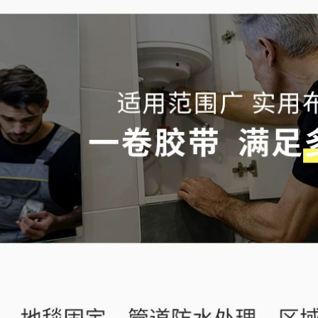
băng vải chụp ảnh
điện
đám cưới triển lãm
đỏ, vàng, xanh lam,
205,000
đen, xanh lá cây,
bạc, tím và nâu
Băng vải màu máy
Băng trang trí tự làm
may định vị băng da
có độ nhớt cao
bò mẫu quần áo
mạnh mẽ cảnh báo
keo đặc biệt độ nhớt
chống thấm nước
cao Tự làm trang trí
bẫy băng một mặt
keo một mặt xé
mạnh mẽ băng dính
không đánh dấu
ải
sàn băng rộng băng
thảm băng keo dán
sàn nâu băng keo
198,000
vải thủy tinh
Benyida bạc băng
vải dán mạnh thảm
274,000
dày chống thấm
nước Tự làm sàn
Benyida cam băng
rang trí liền mạch
vải băng chụp ảnh
bẫy cảnh báo độ
đám cưới triển lãm
nhớt cao dán tường
đám cưới độ nhớt
sàn siêu dính mặt
cao không thấm
đất liền mạch băng
nước cảnh báo tự
dính đám cưới băng
làm trang trí sàn
dính vải hai mặt
che băng trang trí
gạch bảo vệ phim cố
định băng một mặt
215,000
không đánh dấu
băng dính vải nỉ
tesa
Băng keo hai mặt
dạng vải chắc chắn,