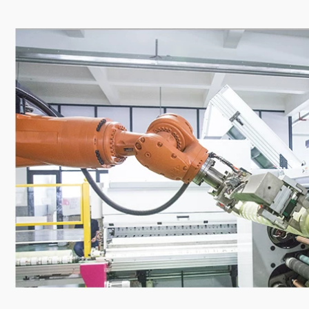
mặt
thảm băng keo vải
khổ lớn
191,000
196,000
Benyida băng vải
mạnh màu đỏ bạc
Băng dính thảm cao
đen trắng xanh
su bằng vải không
vàng trang trí gạch
thấm nước dài 50
men phim bảo vệ cố
mét, miếng dán đám
định không đánh
cưới chắc chắn,
dấu băng bán buôn
phim bảo vệ mặt
thảm cạnh dải sân
đất, băng trang trí,
khấu đám cưới băng
cảnh báo bẫy liền
keo đặc biệt băng
mạch, niêm phong,
keo vải đá gà
màu đen và bạc, độ
nhớt cao, đám cưới
mạnh mẽ với màu
852,000
đỏ băng keo vải liên
Benyida mạnh mẽ
kết
băng dính một mặt
màu đen có độ nhớt
2,262,000
cao băng keo rộng
không thấm nước
Băng dính vải màu
không đánh dấu
mạnh để dán thảm
keo mạnh mẽ thảm
tự làm sàn trang trí
ưới tự làm trang trí
chống thấm nước
bạc màu vàng xanh
liền mạch bẫy rò rỉ
đỏ xanh đen tím
cảnh báo băng sàn
keo dán sàn vận
bảo vệ màng có độ
chuyển đặc biệt
nhớt cao mở rộng
băng keo vải nhung
keo viscose màu đỏ
đám cưới băng dính