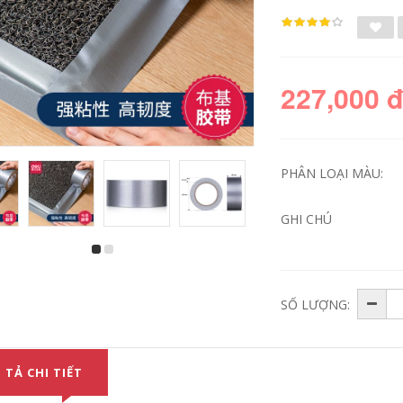
227,000 
PHÂN LOẠI MÀU:
GHI CHÚ
20 mét băng vải
Băng keo vải đen
màu mạnh mẽ, băng
Benyida chống
dính thảm, sàn
thấm nước mạnh mẽ
rang trí tự làm
độ nhớt cao chống
SỐ LƯỢNG:
không thấm nước,
mài mòn sàn rộng
bẫy liền mạch, băng
băng dính liền mạch
cảnh báo màu đen
tự làm trang trí đám
và vàng, phim bảo
cưới chống mài mòn
vệ sàn, keo cưới
chống rách màu đỏ
 TẢ CHI TIẾT
màu đỏ một mặt cố
đen bạc màu cam
định băng dính vải
băng thảm 20 mét
cách nhiệt
keo cảnh báo băng