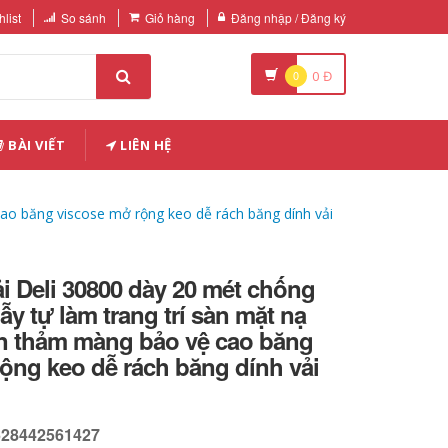
list
So sánh
Giỏ hàng
Đăng nhập / Đăng ký
0
0
Đ
BÀI VIẾT
LIÊN HỆ
ao băng viscose mở rộng keo dễ rách băng dính vải
i Deli 30800 dày 20 mét chống
y tự làm trang trí sàn mặt nạ
n thảm màng bảo vệ cao băng
ộng keo dễ rách băng dính vải
628442561427