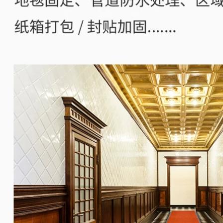
vải có độ dẻo cao,
217,000
băng keo hai mặt
rộng, lưới trong suốt
màu vàng chắc
Băng vải, thảm chắc,
chắn, đường khâu
dài 10 mét, băng
da trên sàn thảm,
phủ sàn dày không
không thấm nước,
thấm nước, màu
siêu dính, không có
trang trí đám cưới tự
vết, băng keo hai
làm, độ dẻo cao,
mặt nhiệt độ cao để
chống mài mòn, dễ
cố định tường băng
rách, băng dính vải
dính vải tesa
đen, đỏ, vàng và
bạc liền mạch, 54
cuộn băng keo vải
287,000
nỉ
1,116,000