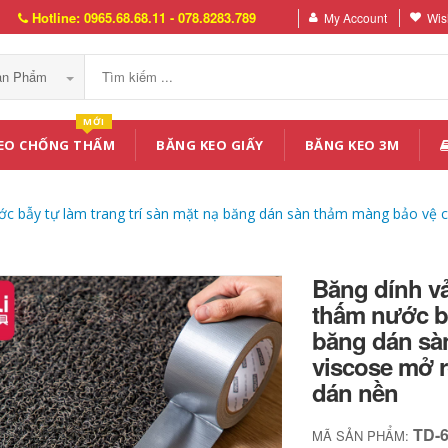
Hotline: 0965.68.68.11 - 078.8283.789
My Account
Wish
Sản Phẩm
MỚI
EO CHỐNG THẤM
BĂNG KEO GIẤY
BĂNG KEO 3M
ớc bẫy tự làm trang trí sàn mặt nạ băng dán sàn thảm màng bảo vệ c
Băng dính vả
thấm nước bẫ
băng dán sà
viscose mở r
dán nền
TD-
MÃ SẢN PHẨM: