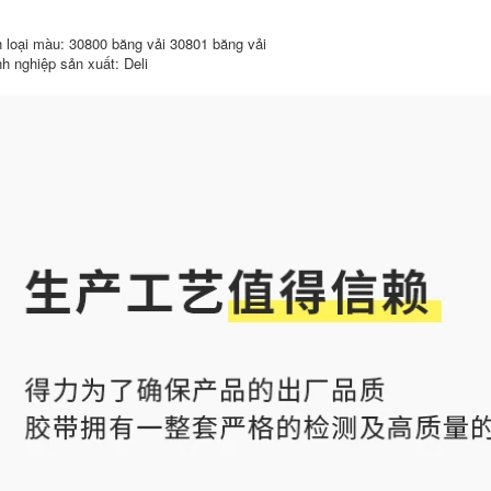
keo vải đá gà
211,000
 loại màu: 30800 băng vải 30801 băng vải
217,000
h nghiệp sản xuất: Deli
Băng dính vải hai
mặt lưới mạnh mẽ
Băng dính thảm vải
dựa trên vải hai mặt
Benyida dài 20 mét
đường nối không
màu mạnh mẽ bạt
đánh dấu thảm chịu
một mặt màu xám
mài mòn dán cố
đường may dính
định mạnh mẽ triển
cao màu đỏ đám
lãm đám cưới không
cưới liền mạch
đánh dấu thảm
chống mài mòn
không thấm nước có
cảnh báo cảnh báo
độ dẻo cao keo
chống thấm sàn Tự
mạnh băng dính hai
làm băng trang trí
mặt bán buôn băng
thảm băng keo vải
dính vải cách điện
tự dính
1,680,000
1,650,000
Băng keo một mặt
Băng dính vải màu,
Benyida màu vải
bẫy cảnh báo chống
rang trí tự làm triển
thấm nước mạnh,
lãm cưới nhiếp ảnh
băng dính một mặt,
với băng keo thảm
màu vàng bạc đỏ,
có độ dẻo cao băng
chụp ảnh trang trí tự
dán sàn siêu bền
làm có độ nhớt cao,
màu đỏ, vàng, xanh
sàn triển lãm đám
lam, đen, xanh lá
cưới, xé băng dính
cây, bạc, tím và nâu
không đánh dấu
băng dính vải hai
cho các mối nối