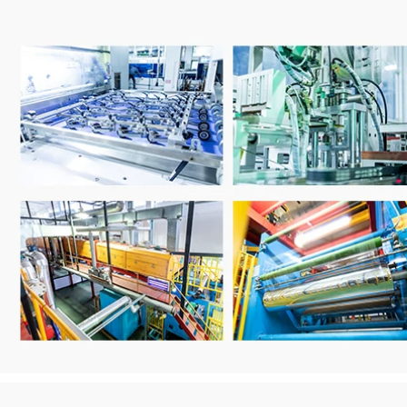
vải màu vàng
211,000
Benyida 50m băng
215,000
vải đỏ mạnh mẽ
thảm một mặt dày
Benyida 50m băng
không thấm nước tự
vải bạc một mặt tiếp
làm sàn trang trí có
đất có độ nhớt cao
độ nhớt cao liên tục
không đánh dấu
vá dán các mối nối
chống mài mòn
thảm không đánh
không thấm nước
dấu mạnh mẽ băng
màu cảnh báo băng
keo thảm cưới băng
sàn trang trí tự làm
keo vải nâu
cố định mở rộng dễ
rách Băng thảm cưới
màu đỏ bang keo
215,000
vải
Băng keo hai mặt
vải Benyida siêu
215,000
dính lưới mờ triển
lãm đám cưới mạnh
Keo dán nền vải hai
mẽ độ nhớt cao cố
mặt mạnh mẽ của
định tường không
Benyida cho đám
đánh dấu băng nối
cưới và triển lãm
đất lễ hội mùa xuân
Băng dính liền
câu đối băng vải đặc
tường cố định có độ
biệt không để lại
dính cao mạnh mẽ,
dấu vết băng dính
sàn nối cố định
vải xanh
thảm, băng dính hai
mặt không thấm
nước, băng dính
219,000
chịu nhiệt độ cao
Ben Yida băng màu
băng dính vải dẫn