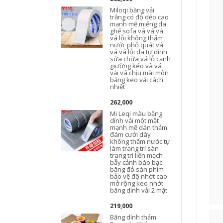
Miloqi băng vải
trắng có độ dẻo cao
mạnh mẽ miếng da
ghế sofa vá vá vá
vá lỗi không thấm
nước phổ quát vá
vá vá lỗi da tự dính
sửa chữa vá lỗ cạnh
giường kéo và vá
vải vá chịu mài mòn
băng keo vải cách
nhiệt
262,000
Mi Leqi màu băng
dính vải một mặt
mạnh mẽ dán thảm
đám cưới dày
không thấm nước tự
làm trang trí sàn
trang trí liền mạch
bẫy cảnh báo bạc
băng đỏ sàn phim
bảo vệ độ nhớt cao
mở rộng keo nhớt
băng dính vải 2 mặt
219,000
Băng dính thảm