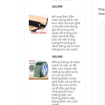
262,000
Phân
Doan
Mi Leqi đen đàn
màu băng dính với
keo dán da bàn ghế
sofa đổi mới đóng
gói đồ trang sức
quầy đồ trang sức
hộp nội thất đáy
bảo vệ nền bóng
trang trí tường tự
dính băng vải nỉ mịn
băng keo vải xanh
265,000
Miloqi băng vải màu
xanh lá cây có độ
dẻo cao mạnh mẽ
miếng da ghế sofa
vá vá vá vá lỗi
không thấm nước
t
phổ biến vá vá lỗi tự
dính da sửa chữa
vá lỗ đầu giường
chống mài mòn
miếng dán vải
không đánh dấu
băng dính vải cách
nhiệt