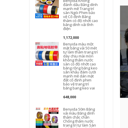
Benyida Không
đánh dấu Băng dính
mạnh mẽ Trang trí
sàn Ngói Phim bảo
vệ Cố định Băng
thảm có độ nhớt cao
băng dính vải tĩnh
điện
1,172,000
Benyida màu một
v
mặt băng vải 50 mét
tự làm thảm trang trí
dày chịu mài mòn
không thấm nước
sàn có độ nhớt cao
băng rộng băng keo
sân khấu đám cưới
mạnh mẽ dán mặt
t
đất cố định phim
bảo vệ trang trí
băng bang keo vai
648,000
Benyida 50m Băng
vải màu Băng dính
thảm chắc chắn
Chống thấm nước
trang trí tự làm Sàn