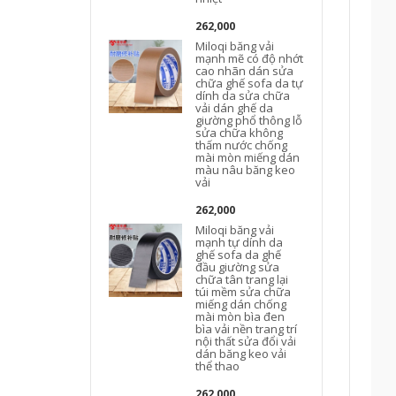
262,000
Miloqi băng vải
mạnh mẽ có độ nhớt
cao nhãn dán sửa
chữa ghế sofa da tự
dính da sửa chữa
vải dán ghế da
giường phổ thông lỗ
sửa chữa không
thấm nước chống
mài mòn miếng dán
màu nâu băng keo
vải
262,000
Miloqi băng vải
mạnh tự dính da
ghế sofa da ghế
đầu giường sửa
chữa tân trang lại
túi mềm sửa chữa
miếng dán chống
mài mòn bìa đen
c
bìa vải nền trang trí
nội thất sửa đổi vải
dán băng keo vải
thể thao
262,000