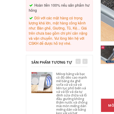
Hoàn tiền 100% nếu sản phẩm hư
hỏng
Đối với các mặt hàng có trọng
lượng khá lớn, mặt hàng cồng kềnh
như: Bàn ghế, Giường, Tủ, Kệ... Giá
trên chưa bao gồm chi phí cân nặng
và vận chuyển. Vui lòng liên hệ với
CSKH để được hỗ trợ nhé.
SẢN PHẨM TƯƠNG TỰ
Miloqi băng vải bạc
có độ dẻo cao mạnh
mẽ băng da ghế
sofa vá vá vá vá
t
liên tục phổ biến vá
vá vá lỗi vá da tự
dính sửa chữa vá lỗ
đầu giường không
thấm nước và chống
MÔ
mài mòn miếng dán
miếng dán vải băng
keo vải vá bạt