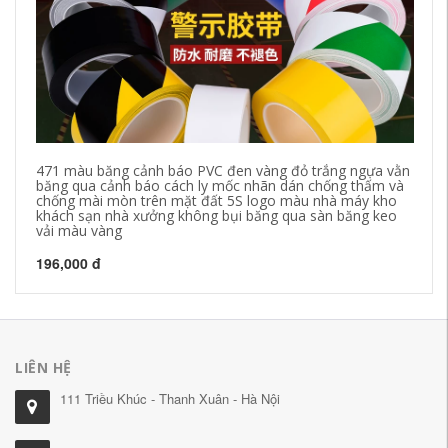
471 màu băng cảnh báo PVC đen vàng đỏ trắng ngựa vằn
Bă
băng qua cảnh báo cách ly mốc nhãn dán chống thấm và
cư
chống mài mòn trên mặt đất 5S logo màu nhà máy kho
mẽ
khách sạn nhà xưởng không bụi băng qua sàn băng keo
mặ
vải màu vàng
mà
196,000 đ
19
LIÊN HỆ
111 Triều Khúc - Thanh Xuân - Hà Nội