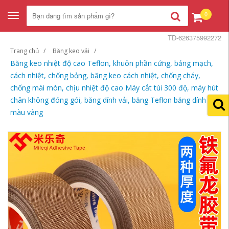
0
Toggle
navigation
TD-626375992272
Trang chủ
Băng keo vải
Băng keo nhiệt độ cao Teflon, khuôn phần cứng, bảng mạch,
cách nhiệt, chống bỏng, băng keo cách nhiệt, chống cháy,
chống mài mòn, chịu nhiệt độ cao Máy cắt túi 300 độ, máy hút
chân không đóng gói, băng dính vải, băng Teflon băng dính vải
màu vàng