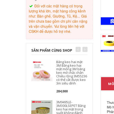
Đối với các mặt hàng có trọng
lượng khá lớn, mặt hàng cồng kềnh
như: Bàn ghế, Giường, Tủ, Kệ... Giá
trên chưa bao gồm chi phí cân nặng
và vận chuyển. Vui lòng liên hệ với
CSKH để được hỗ trợ nhé.
SẢN PHẨM CÙNG SHOP
Băng keo hai mặt
3M Băng keo hai
mặt mỏng 3M băng
keo mờ chắc chắn
Chiều rộng 3M55236
có thể cắt được keo
3m siêu dính
MÔ
284,000
3M9495LE-
Thươ
3M300LSEPET Băng
Mô h
keo hai mặt trong
Phân
suốt không đánh