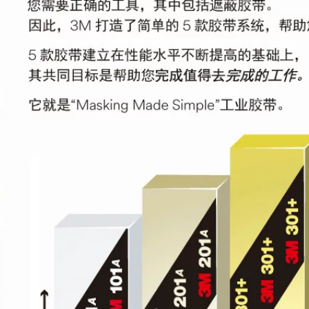
mặt nạ giấy dán xe
dán 3m
ô tô Băng keo 50M
băng keo 3m dày
346,000
200,000
Keo dán hai mặt 3m
3M4910VHB keo
Khóa dán khóa dán
dán hai mặt trong
cửa sổ màn hình xé
suốt siêu mỏng
dây buộc dây hàng
không đánh dấu
hiệu Keo dán nam
3M4910VHB keo
và nữ Giày dán
dán ảnh dán tường
khóa dán chắc chắn
không để lại dấu vết.
Dây buộc cáp
băng dính 3m 1 mặt
Velcro xe Băng dán
khóa dán nam và
219,000
nữ Băng keo hai
mặt 3M băng keo
nhiệt 3m
Keo dán hai mặt
3M9080 siêu mỏng
267,000
siêu mỏng không để
lại vết, băng keo