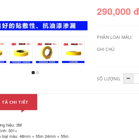
290,000 
PHÂN LOẠI MÀU:
GHI CHÚ
Keo hai mặt 3M
Băng keo xốp hai
SỐ LƯỢNG:
Băng keo dán xe
mặt 3M Sigao 420C
hơi mỏng vô giá
loại keo dán xốp
mạnh mẽ Băng keo
dán xe không dấu
dán dấu hiệu mạnh
vết cách nhiệt chống
3M5604 keo 3m 2
ẩm dính chắc chắn
mặt
Trong tài khoản
 TẢ CHI TIẾT
451,000
229,000
Băng keo hai mặt
Băng keo hai mặt
ng hiệu: 3M
xốp không đánh
3M PET keo dán hai
ình: 301+
dấu 3M5952VHB
mặt mỏng trong
 loại màu: 48mm × 55m 24mm × 55m
Băng keo hai mặt
suốt băng dính sản