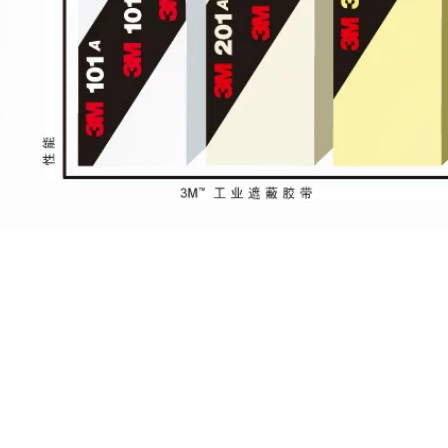
sửa chữa màn hình
Keo hai mặt
điện thoại di động
3M55236 chịu nhiệt
chống thấm nước và
độ cao bền chắc độ
chịu nhiệt độ cao,
nhớt cao cố định
keo có độ nhớt cao,
siêu mỏng mờ
dễ xé, băng keo
không để lại vết, dễ
không đánh dấu
xé, không có cặn
keo dan 3m
keo, keo dán hai
mặt chống thấm
205,000
nước dùng cho xe
Keo hai mặt 3m300c
hơi Keo dán văn
siêu chắc, siêu
phòng hai mặt
mỏng, trong suốt,
chống thấm chính
không dấu vết, độ
hãng Keo ba M
dẻo cao, cố định ô
chính hãng băng
tô bằng băng keo
dính 2 mặt 3m
hai mặt không dấu
vết băng keo xốp
203,000
3m
Băng keo hai mặt
3M, độ nhớt cao,
269,000
VHB, cố định chắc
3M600 Scotch trong
chắn, bọt dày, bọt
suốt 100 lưới kiểm
biển, gạch men, bề
tra độ bám dính của
mặt tường, không
mực kiểm tra độ
dấu vết, băng keo
bám dính của băng
chính hãng, xe ETC,
dính không đánh
e ô tô đặc biệt, giá
dấu băng keo nhiệt
đỡ điện thoại di
3m
động, băng keo hai
mặt cố định chắc