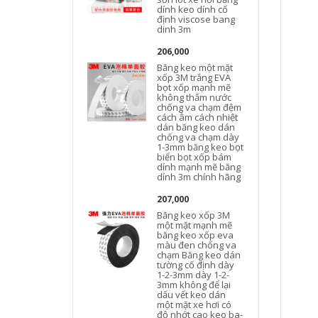
dính keo dính cố
định viscose bang
dinh 3m
206,000
Băng keo một mặt
xốp 3M trắng EVA
bọt xốp mạnh mẽ
không thấm nước
chống va chạm đệm
cách âm cách nhiệt
dán băng keo dán
chống va chạm dày
1-3mm băng keo bọt
biển bọt xốp bám
dính mạnh mẽ băng
dính 3m chính hãng
207,000
Băng keo xốp 3M
một mặt mạnh mẽ
băng keo xốp eva
màu đen chống va
chạm Băng keo dán
tường cố định dày
1-2-3mm dày 1-2-
3mm không để lại
dấu vết keo dán
một mặt xe hơi có
độ nhớt cao keo ba-