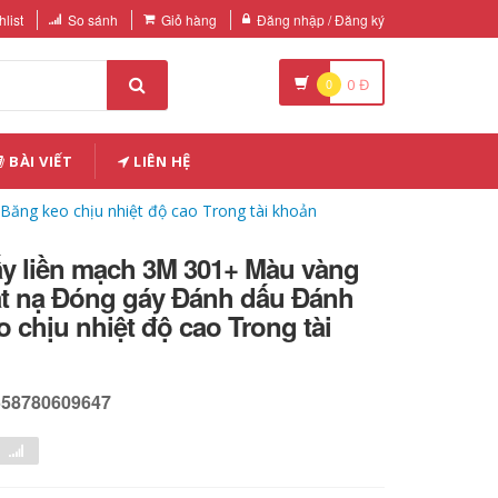
list
So sánh
Giỏ hàng
Đăng nhập / Đăng ký
0
0
Đ
BÀI VIẾT
LIÊN HỆ
ăng keo chịu nhiệt độ cao Trong tài khoản
ấy liền mạch 3M 301+ Màu vàng
t nạ Đóng gáy Đánh dấu Đánh
 chịu nhiệt độ cao Trong tài
558780609647