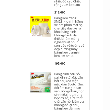
nhiệt độ cao Chiều
rộng 2CM keo 3m
213,000
Băng keo trắng
3M2214 chính hãng
xe hơi phun mặt nạ
che giấy dày xé ra
khỏi băng dính
không đánh dấu
thiết bị làm móng
nghệ thuật phun
sơn bảo vệ tường vẻ
đẹp đường may
băng keo trang trí
keo 3m pr100
195,000
Băng dính câu hỏi
sai, dính từ, đặt câu
hỏi sai, keo một
mặt, dán Scotch 3m,
đổi âm rung, đoạn
văn giống nhau, học
sinh tiểu học, trung
học cơ sở, sửa font
chữ câu hỏi kiểm tra
không để lại dấu,
băng keo dán mờ