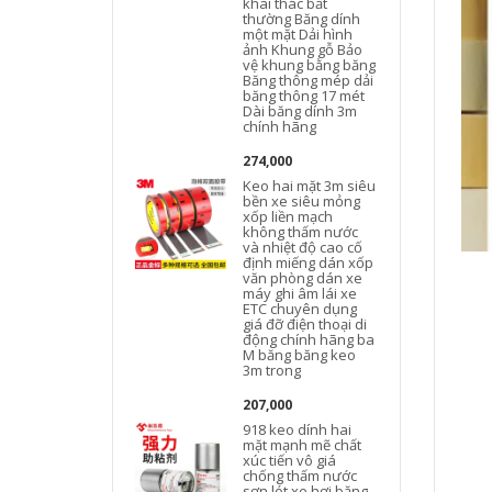
khai thác bất
thường Băng dính
một mặt Dải hình
ảnh Khung gỗ Bảo
vệ khung bằng băng
Băng thông mép dải
băng thông 17 mét
Dài băng dính 3m
chính hãng
274,000
Keo hai mặt 3m siêu
bền xe siêu mỏng
xốp liền mạch
không thấm nước
và nhiệt độ cao cố
định miếng dán xốp
văn phòng dán xe
máy ghi âm lái xe
ETC chuyên dụng
giá đỡ điện thoại di
động chính hãng ba
M băng băng keo
3m trong
207,000
918 keo dính hai
x
mặt mạnh mẽ chất
xúc tiến vô giá
chống thấm nước
sơn lót xe hơi băng