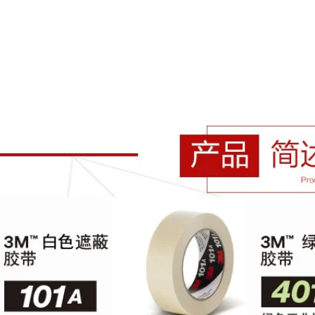
mặt 3m
191,000
270,000
Băng keo dán sàn
Keo dán hai mặt
3M471 đánh dấu
xốp 3M1600T keo
mặt đất Cảnh báo lõi
dính mạnh mẽ hai
cao su không vạch
mặt khung ảnh ổ
màu đỏ xanh xanh
cắm bảng tên treo
đen trắng vàng đen
tường cố định
Băng cảnh báo cảnh
không cần đinh và
báo tiếp đất băng
keo dính hai mặt vô
dính nền nhà xưởng
giá Chất kết dính
không bụi Logo 3M
màu trắng có độ
đen vàng băng keo
nhớt cao dùng để
3m dày
trang trí xe hơi băng
dính 3m 1 mặt
223,000
Keo hai mặt
203,000
3m55230HL siêu
Keo dán hai mặt 3M
bền, siêu mỏng,
màu trắng cố định
trong suốt, không
xe Velcro có độ
vết, độ nhớt cao,
nhớt cao với màn
không vạch, băng
che gia dụng, tấm
keo hai mặt dùng
lót chân chống ánh
cho xe cố định,
sáng xe hơi, khóa
băng keo hai mặt
cửa, băng dính tự
chịu nhiệt cao và
dính, băng keo tự
siêu dính, khổ
dính, băng keo tự
1235cm * Dài 50 mét
dính keo dán sắt 3m
keo dán 3m