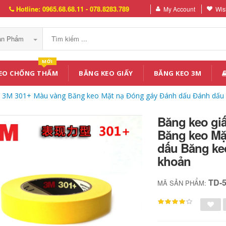
Hotline: 0965.68.68.11 - 078.8283.789
My Account
Wish
Sản Phẩm
MỚI
EO CHỐNG THẤM
BĂNG KEO GIẤY
BĂNG KEO 3M
h 3M 301+ Màu vàng Băng keo Mặt nạ Đóng gáy Đánh dấu Đánh dấu B
Băng keo gi
Băng keo Mặ
dấu Băng keo
khoản
TD-
MÃ SẢN PHẨM: