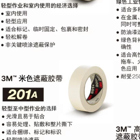
220,000
209,000
Băng keo hai mặt
xốp 3M dán tường
Băng keo đen 3M
cố định khung ảnh
keo dán hai mặt
có độ nhớt cao keo
EVA cửa và cửa sổ
dán tường không
chống va đập, niêm
vết keo dày xốp
phong ống sưởi
siêu dính văn
điều hòa không khí
phòng quảng cáo
Dải dán cách nhiệt
gạch chống thấm
chống ẩm cách nhiệt
không để lại vết bán
chịu mài mòn Miếng
buôn băng keo hai
bọt biển dính mạnh
mặt băng keo 3m
một mặt dài 1 mét *
dán nền
rộng 1 mét có thể
tùy ý cắt Trong tài
khoản
219,000
Keo dán hai mặt 3M
647,000
trang trí xe hơi búp
bê đặc biệt bọt biển
mạnh mẽ keo dán
tường cố định
không dấu vết Băng
keo dày mạnh mẽ
bề mặt tường cố
định độ nhớt cao
Keo dán tường độ
nhớt cao ở cả hai
mặt mà không cần
vết dính keo 3m