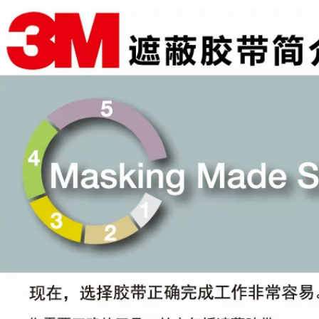
chịu nhiệt độ cao
phẩm điện tử
132 ° C độ dày
55256P keo 3m
1.1mm băng keo
điện 3m
334,000
Băng vải 3M6969
684,000
mạnh mẽ không
Keo dán 3M Tape
đánh dấu băng vải
94 # Sơn lót Chất kết
chịu nhiệt độ cao
dính Keo dán Keo
Băng keo mạnh mẽ
ai mặt Vật liệu tự
băng keo cường lực
động được gia cố
3m
0.66ml / Hỗ trợ băng
keo điện 3m
852,000
Băng keo xốp 3M
277,000
CIP66 Băng keo xốp
Băng keo hai mặt
PE hai mặt băng
3M Băng keo hai
dính hai mặt mạnh
mặt mạnh mẽ băng
mẽ Băng keo hai
keo hai mặt dài 33
mặt trắng 1 cuộn
mét Băng keo hai
băng keo 3m trong
mặt xốp PE 3M5608
suốt
mạnh mẽ băng dính
vải 3m
415,000
455,000
Băng keo hai mặt
3M 55230 dày mỏng
Băng keo dán mặt
chịu nhiệt độ cao
nạ trắng 3M2214 gốc
cho xe hơi băng keo
3M Băng keo dán
gia đình băng keo