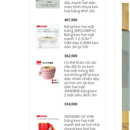
dấu mạnh mẽ dán
màn hình nhựa kim
loại băng dính 3m
407,000
Băng keo hai mặt
trắng 3M55280PVC
Băng keo hai mặt
mạnh 1-2-3CM *
50M dày 0,3MM keo
h
dán 3m pr100
362,000
Có thể tháo rời các
câu đối lò xo keo
hai mặt mỏng 3M
mà không để lại keo
dán nhãn nhiên liệu
xe hơi còn lại Keo
dán hai mặt
3M9080R băng keo
2 mặt siêu dính 3m
334,000
3M5608A-GF VHB
băng keo hai mặt
mạnh mẽ xe ​​hơi nhà
chung keo bọt hai