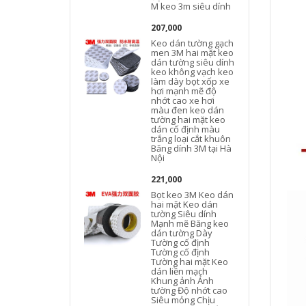
M keo 3m siêu dính
207,000
Keo dán tường gạch
men 3M hai mặt keo
dán tường siêu dính
keo không vạch keo
làm dày bọt xốp xe
hơi mạnh mẽ độ
nhớt cao xe hơi
màu đen keo dán
tường hai mặt keo
dán cố định màu
trắng loại cắt khuôn
Băng dính 3M tại Hà
Nội
221,000
Bọt keo 3M Keo dán
hai mặt Keo dán
tường Siêu dính
Mạnh mẽ Băng keo
dán tường Dày
Tường cố định
Tường cố định
Tường hai mặt Keo
dán liền mạch
Khung ảnh Ảnh
tường Độ nhớt cao
Siêu mỏng Chịu