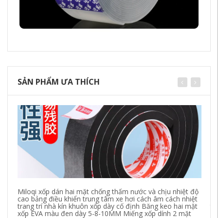
SẢN PHẨM ƯA THÍCH
Miloqi xốp dán hai mặt chống thấm nước và chịu nhiệt độ
Ma
cao bảng điều khiển trung tâm xe hơi cách âm cách nhiệt
mạ
trang trí nhà kín khuôn xốp dày cố định Băng keo hai mặt
th
xốp EVA màu đen dày 5-8-10MM Miếng xốp dính 2 mặt
ph