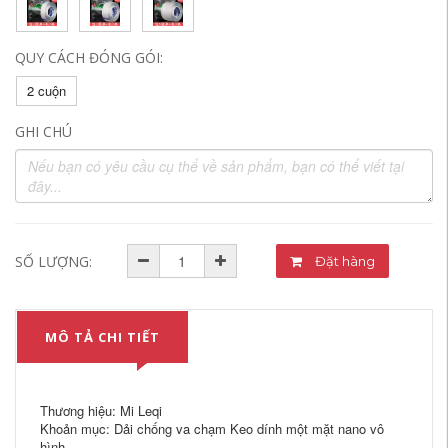
QUY CÁCH ĐÓNG GÓI:
2 cuộn
GHI CHÚ
SỐ LƯỢNG:
Đặt hàng
MÔ TẢ CHI TIẾT
Thương hiệu: Mi Leqi
Khoản mục: Dải chống va chạm Keo dính một mặt nano vô
hình