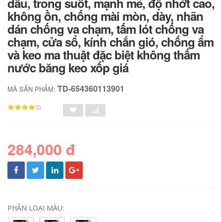
dấu, trong suốt, mạnh mẽ, độ nhớt cao,
không ồn, chống mài mòn, dày, nhãn
dán chống va chạm, tấm lót chống va
chạm, cửa sổ, kính chắn gió, chống ẩm
và keo ma thuật đặc biệt không thấm
nước băng keo xốp giá
TD-654360113901
MÃ SẢN PHẨM:
284,000 đ
PHÂN LOẠI MÀU: