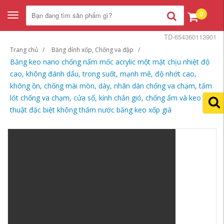
0
Toggle
navigation
TD-654360113901
Trang chủ
Băng dính xốp, Chống va đập
Băng keo nano chống nấm mốc acrylic một mặt chịu nhiệt độ
cao, không đánh dấu, trong suốt, mạnh mẽ, độ nhớt cao,
không ồn, chống mài mòn, dày, nhãn dán chống va chạm, tấm
lót chống va chạm, cửa sổ, kính chắn gió, chống ẩm và keo ma
thuật đặc biệt không thấm nước băng keo xốp giá