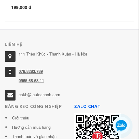
đỏ
199,000 đ
19
LIÊN HỆ
111 Triều Khúc - Thanh Xuân - Hà Nội
078.8283.789
0965.68.68.11
cskh@tautochanh.com
BĂNG KEO CÔNG NGHIỆP
ZALO CHAT
Giới thiệu
Hướng dẫn mua hàng
Thanh toán và giao nhận