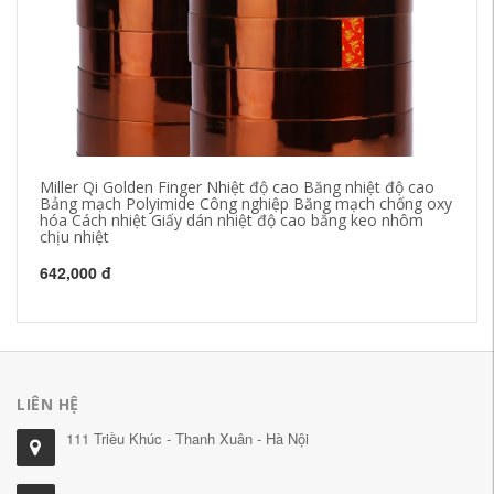
Miller Qi Golden Finger Nhiệt độ cao Băng nhiệt độ cao
Ng
Bảng mạch Polyimide Công nghiệp Băng mạch chống oxy
nh
hóa Cách nhiệt Giấy dán nhiệt độ cao băng keo nhôm
dí
chịu nhiệt
50
642,000 đ
LIÊN HỆ
111 Triều Khúc - Thanh Xuân - Hà Nội