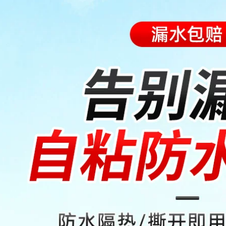
x2000
684,000
1,176,000
Vật liệu chống thấm
Vật liệu cuộn Weiye
và chống dột mái
đường sắt Trung
nhà bungalow
Quốc Sơn lót đặc
Màng chống thấm
biệt Dầu nhựa
SBS bitum tự dính
đường nhũ tương
mái và băng chống
sửa đổi Lớp phủ
dột mái giá băng
chống thấm Vật liệu
keo chống thấm
cuộn chống thấm
bang keo sieu dinh
511,000
411,000
Mái nhà Vật liệu bẫy
Băng keo chống
không thấm nước
thấm chống rò rỉ
Xây dựng Top Cleint
Băng keo ngăn rò rỉ
Stitch Pyrac Keo với
chắc chắn trên mái