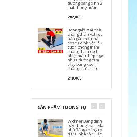
đường băng dính 2
mặt chống nước
282,000
Boongalô mái nhà
chống thấm vật liệu
hàn gắn mái nhà
sbs tự dính vật liệu
cuộn chống thấm
chống thấm cách
nhiệt màu thép ngói
nhựa đường cảm
thấy băng keo
chống nước nitto
219,000
SẢN PHẨM TƯƠNG TỰ
Wickner Băng dính
bẫy chống thấm Mái
nhà Băng chống rò
rỉ Mái nhà rò rỉ Tấm