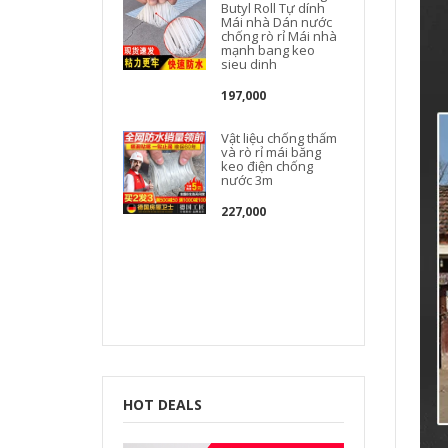
Butyl Roll Tự dính
Mái nhà Dán nước
chống rò rỉ Mái nhà
mạnh bang keo
m
sieu dinh
197,000
Vật liệu chống thấm
và rò rỉ mái băng
keo điện chống
nước 3m
C
227,000
t
HOT DEALS