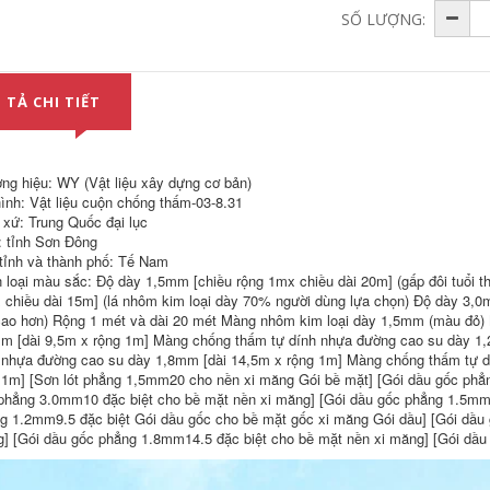
Màng chống thấm
SỐ LƯỢNG:
Lớp phủ chống thấm
tự dính nhựa đường
Polyurethane màu
sbs mái nhà dột mái
đỏ Rò rỉ Vết nứt Keo
nhà mái nhà chống
mái Vật liệu chống
thấm nước bẫy vật
thấm Bẫy chống rò rỉ
liệu băng nhà gỗ rò
 TẢ CHI TIẾT
King Mud Asphalt
rỉ keo dan chong
băng keo chống
tham
thấm khổ lớn
543,000
270,000
ng hiệu: WY (Vật liệu xây dựng cơ bản)
Trap King Roof
Vật liệu chống thấm
Cracks Butyl
ình: Vật liệu cuộn chống thấm-03-8.31
và chống dột cho
Waterproof Tape
 xứ: Trung Quốc đại lục
mái nhà Ngói bên
Trap Material
: tỉnh Sơn Đông
ngoài Nhà dột mái
Boongalô Rò rỉ
nhà Bungalow SBS
mạnh mẽ Mái nhà
tỉnh và thành phố: Tế Nam
Asphalt Màng
Rò rỉ Nhãn dán Tạo
 loại màu sắc: Độ dày 1,5mm [chiều rộng 1mx chiều dài 20m] (gấp đôi tuổi t
chống thấm tự dính
tác băng keo chống
 chiều dài 15m] (lá nhôm kim loại dày 70% người dùng lựa chọn) Độ dày 3,0m
Màu đỏ băng keo
thấm 20cm
cao hơn) Rộng 1 mét và dài 20 mét Màng nhôm kim loại dày 1,5mm (màu đỏ)
dán tôn
m [dài 9,5m x rộng 1m] Màng chống thấm tự dính nhựa đường cao su dày 1
540,000
3,260,000
 nhựa đường cao su dày 1,8mm [dài 14,5m x rộng 1m] Màng chống thấm tự d
Mái nhà, mái nhà,
 1m] [Sơn lót phẳng 1,5mm20 cho nền xi măng Gói bề mặt] [Gói dầu gốc phẳ
Mái ngói và mái
mái nhà, bitum biến
chống thấm dột vật
tính SBS, màng
phẳng 3.0mm10 đặc biệt cho bề mặt nền xi măng] [Gói dầu gốc phẳng 1.5mm
liệu chống thấm sbs
chống thấm nung
g 1.2mm9.5 đặc biệt Gói dầu gốc cho bề mặt gốc xi măng Gói dầu] [Gói dầu
bitum tự dính màng
cháy, vải sơn, giấy
] [Gói dầu gốc phẳng 1.8mm14.5 đặc biệt cho bề mặt nền xi măng] [Gói dầu
chống thấm mái sử
vải, SPS, xi măng
dụng bên ngoài để
chống thấm băng
chống rò rỉ nước
dính chống thấm
keo chống thấm
mái tôn