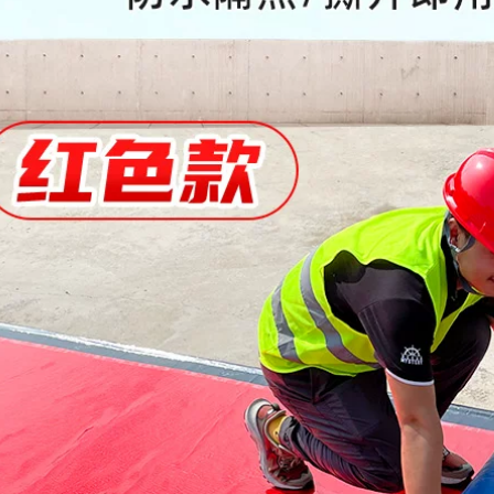
rolls tự dính mạnh
Băng keo sửa chữa
mẽ Nhãn dán chống
rò rỉ đường ống
rò rỉ băng keo
nước Băng keo lá
chống thấm sotun
nhôm Keo dán vật
liệu chống thấm tự
dính King Băng keo
285,000
chống nhiệt độ cao
Băng keo xi măng lại
Băng keo butyl băng
Băng keo chống
dính 3m chống nước
thấm vá các chỗ rò
rỉ, miếng dán chống
dột chắc chắn, ngói
186,000
thép màu tự dính
utyl, vật liệu lợp
mái, lá nhôm, nhựa
Vật liệu chống thấm
đường xi măng,
và rò rỉ mái băng
chống thấm dột,
keo chống thấm
nhà chống mưa,
màu đen
ấm sắt, các mối nối,
góc có độ dẻo cao,
191,000
và cao chịu nhiệt độ
Băng keo không
băng keo chống
thấm nước vật liệu
nước giá bao nhiêu
vá mái mái nhà vật
liệu cuộn tự dính
380,000
butyl mái nhà mái
Three Cây Mái nhà
nhà rò rỉ mạnh mẽ
Chất liệu bẫy không
miếng dán phích
thấm nước Băng
cắm vua Trong tài
chống nước Rụng
khoản
mái chắc chắn Tube
Plug-off-butyl băng
342,000