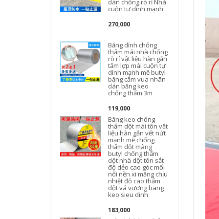
dán chống rò rỉ Nhà
cuộn tự dính mạnh
270,000
Băng dính chống
thấm mái nhà chống
rò rỉ vật liệu hàn gắn
tấm lợp mái cuộn tự
dính mạnh mẽ butyl
băng cắm vua nhãn
dán băng keo
chống thấm 3m
b
119,000
Băng keo chống
thấm dột mái tôn vật
t
liệu hàn gắn vết nứt
mạnh mẽ chống
thấm dột màng
butyl chống thấm
dột nhà dột tôn sắt
độ dẻo cao góc mối
nối nền xi măng chịu
nhiệt độ cao thấm
dột vá vương bang
keo sieu dinh
183,000