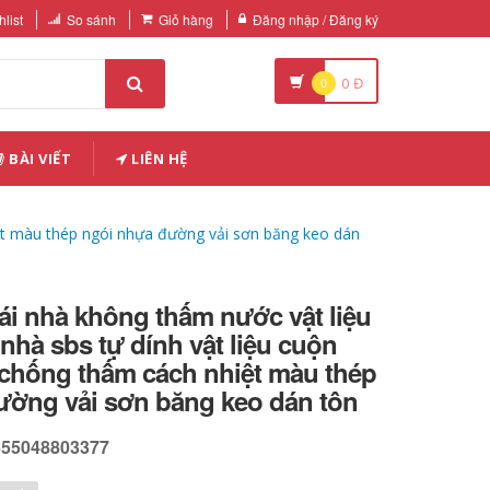
list
So sánh
Giỏ hàng
Đăng nhập / Đăng ký
0
0
Đ
BÀI VIẾT
LIÊN HỆ
ệt màu thép ngói nhựa đường vải sơn băng keo dán
i nhà không thấm nước vật liệu
nhà sbs tự dính vật liệu cuộn
chống thấm cách nhiệt màu thép
ường vải sơn băng keo dán tôn
655048803377