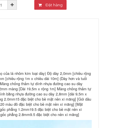
Đặt hàng
họ của lá nhôm kim loại dày) Độ dày 2,0mm [chiều rộng
m [chiều rộng 1m x chiều dài 10m] (Dày hơn và tuổi
 Màng chống thấm tự dính nhựa đường cao su dày
,2mm màng [Dài 19,5m x rộng 1m] Màng chống thấm tự
ính bằng nhựa đường cao su dày 2,8mm [dài 9,5m x
ng 2.0mm15 đặc biệt cho bề mặt nền xi măng] [Gói dầu
20 màu đỏ đặc biệt cho bề mặt nền xi măng] [Mặt
 gốc phẳng 1.2mm19.5 đặc biệt cho bề mặt nền xi
 gốc phẳng 2.8mm9.5 đặc biệt cho nền xi măng]