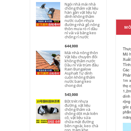
Ngói nhà mái nhà
chống thấm vật liệu
hàn gắn vật liệu tự
dính không thấm
nước cuộn nhựa
đường nhà gỗ nông
MÔ
thôn mưa rò rỉ dầu
nỉ vải vá băng keo
chống rỉ nước
644,000
Thươ
Mái nhà nông thôn
Mô h
Vật liệu chuyển đổi
Xuất
không thấm nước
Tỉnh
Dầu nỉ Vải trùm đầu
Rain Bungalow
Các 
Asphalt Tự dính
Phân
cuộn không thấm
1m x
nước bang keo
chong dot
thọ 
1,2m
543,000
dính
Bột trét nhựa
rộng
đường, vật liệu
gốc 
chống thấm và
phẳn
chống dột mái kiên
măng
cố, vật liệu sửa
chữa mặt đường
bên ngoài, keo chà
ron, trám khe