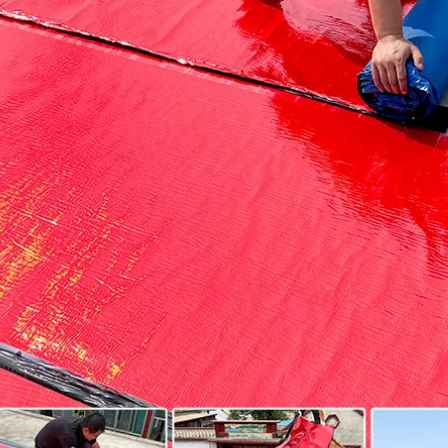
keo chống thấm
Phòng Băng rò rỉ
20cm
không thấm nước
Nhà phẳng Top Chất
269,000
liệu chống rò rỉ Màu
Băng dính chống
thép Gạch Paste
thấm mái nhà băng
Giấy Butyl Cuộn
keo chống nước
mạnh Tự dính keo
chính hãng
chống thấm x2000
290,000
192,000
Băng chống thấm
Băng dính không
nước Top Crack
thấm nước sửa
Resort Dán rò rỉ Ban
chữa rò rỉ mạnh mẽ
công hàng đầu Cửa
rò rỉ dán tạo tác ống
sổ chậu rửa phòng
nước rò rỉ sửa chữa
tắm Niêm phong
băng làm nóng ống
Màu thép Tường
rò rỉ keo dán nhà y
Tường Góc Không
tế băng dính chống
thấm nước Xe Shed
thấm nước
Top Cracks Nhãn
dán không thấm
267,000
nước Tự dính keo
Y tế gia đình cắm
dính chống thấm
ống nước nhà bếp
và phòng tắm băng
268,000
keo chống thấm
Mái nhà Vật liệu bẫy
nước cống rãnh sửa
không thấm nước
chữa rò rỉ băng keo
Bungalow Băng
dán tôn
nước chống rò rỉ