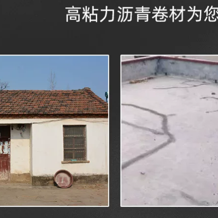
thấm dột vật liệu
liên kết bang keo
bẫy chống thấm mái
chong tham
nhà vết nứt mạnh
ẽ giấy tự dính rò rỉ
358,000
giấy dán cắm vua
băng keo chống
thấm nước
Mái nhà Băng chống
thấm Mái nhà Vật
282,000
liệu chống rò rỉ Rò rỉ
Vết nứt Hình dán
chống rò rỉ mạnh
Mái nhà Băng keo
Vật liệu cuộn chống
chống thấm dột Rò
thấm Polymer băng
rỉ Nhà vua Vết nứt
keo chống thấm giá
hống rò rỉ Vật liệu
rẻ
ạo tác Vải mái tự
dính Nước thoát
270,000
nước Chất liệu butyl
băng keo điện
chống nước
415,000