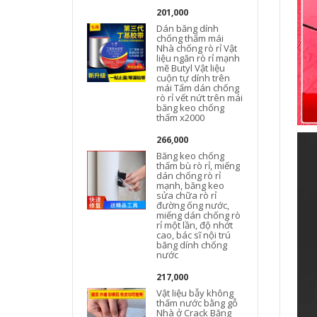
201,000
Dán băng dính
chống thấm mái
Nhà chống rò rỉ Vật
liệu ngăn rò rỉ mạnh
mẽ Butyl Vật liệu
cuộn tự dính trên
mái Tấm dán chống
rò rỉ vết nứt trên mái
băng keo chống
thấm x2000
266,000
Băng keo chống
thấm bù rò rỉ, miếng
dán chống rò rỉ
mạnh, băng keo
sửa chữa rò rỉ
đường ống nước,
miếng dán chống rò
rỉ một lần, độ nhớt
cao, bác sĩ nội trú
băng dính chống
nước
217,000
Vật liệu bẫy không
thấm nước bằng gỗ
Nhà ở Crack Băng