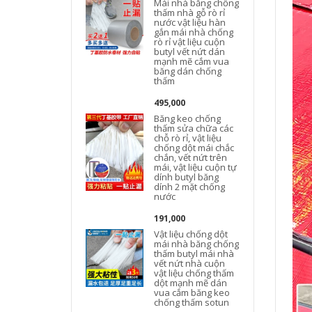
Mái nhà băng chống
thấm nhà gỗ rò rỉ
nước vật liệu hàn
gắn mái nhà chống
rò rỉ vật liệu cuộn
butyl vết nứt dán
mạnh mẽ cắm vua
băng dán chống
thấm
495,000
Băng keo chống
thấm sửa chữa các
chỗ rò rỉ, vật liệu
chống dột mái chắc
chắn, vết nứt trên
mái, vật liệu cuộn tự
dính butyl băng
dính 2 mặt chống
nước
191,000
Vật liệu chống dột
mái nhà băng chống
thấm butyl mái nhà
vết nứt nhà cuộn
vật liệu chống thấm
dột mạnh mẽ dán
vua cắm băng keo
chống thấm sotun