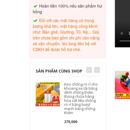
Hoàn tiền 100% nếu sản phẩm hư
hỏng
Đối với các mặt hàng có trọng
lượng khá lớn, mặt hàng cồng kềnh
như: Bàn ghế, Giường, Tủ, Kệ... Giá
trên chưa bao gồm chi phí cân nặng
và vận chuyển. Vui lòng liên hệ với
CSKH để được hỗ trợ nhé.
SẢN PHẨM CÙNG SHOP
Keo chống rò rỉ cho
khoang xe tải băng
dính chống thấm
thùng chứa hàng
c
hóa vật liệu chống
rò rỉ băng butyl
v
mạnh băng chống
thấm
270,000