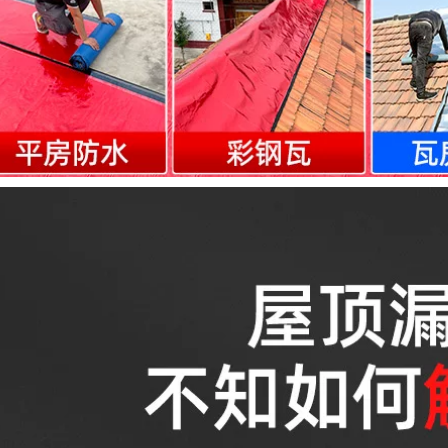
Tấm lợp Tự dính
358,000
Miếng dán cơ sở
Sửa chữa nút và
mạnh mẽ Tap Tap
sửa chữa đường
keo dán chống
ống nước Băng dính
thấm nước
chống thấm Keo tự
dính mạnh mẽ Tạo
207,000
tác chống rò rỉ Keo
Mái nhà chống thấm
dán chống rò rỉ Keo
nước phủ băng ruy
dán phích cắm vua
băng ROW ROW
băng keo dán
ROLL COLL VẬT LIỆU
chống dột
BẮT ĐẦU VẬT LIỆU
KING VẬT LIỆU băng
264,000
keo chống thấm 3m
Cast Iron Ống rò rỉ
nước nhanh cắm
191,000
băng nhiệt Điều hòa
Băng keo chống
không khí Rò rỉ
thấm mái vật liệu
nhiên liệu Vòi rò rỉ
chống rò rỉ mạnh mẽ
Rò rỉ Không ngừng
để xây dựng mái
Dán rò rỉ nước băng
nhà cách nhiệt cuộn
dính chống thấm
cao su butyl Hình
dột
dán chống rò rỉ có
độ nhớt cao băng
298,000
keo dán chống
Bác sĩ tại nhà dán
thấm
ống nước ppr băng
keo sửa chữa rò rỉ
200,000
đường ống nước
Butyl băng chống
sửa chữa rò rỉ cần
thấm mái nhà chống
câu vợt sửa chữa