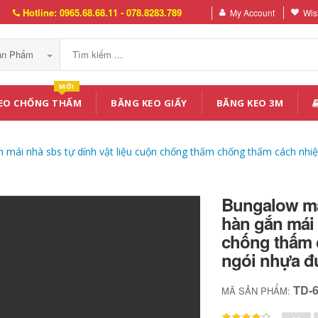
Hotline: 0965.68.68.11 - 078.8283.789
My Account
Wish
Sản Phẩm
MỚI
EO CHỐNG THẤM
BĂNG KEO GIẤY
BĂNG KEO 3M
 mái nhà sbs tự dính vật liệu cuộn chống thấm chống thấm cách nhi
Bungalow má
hàn gắn mái 
chống thấm 
ngói nhựa đ
TD-
MÃ SẢN PHẨM: