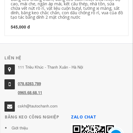
cao, mái che, ngăn áp mái, kết cấu thép, nhà tôn, sửa
má
chữa vết nứt rò rỉ, vật liệu cuộn butyl, tường xi măng, sắt
dính, băng keo chắc chắn, con dấu chống rò rỉ, vua của đồ
64
tạo tác băng dính 2 mặt chống nước
545,000 đ
LIÊN HỆ
111 Triều Khúc - Thanh Xuân - Hà Nội
078.8283.789
0965.68.68.11
cskh@tautochanh.com
BĂNG KEO CÔNG NGHIỆP
ZALO CHAT
Giới thiệu