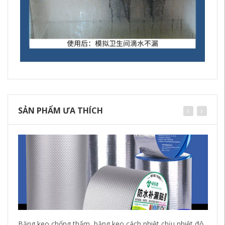
SẢN PHẨM ƯA THÍCH
Băng keo chống thấm, băng keo cách nhiệt chịu nhiệt độ
Vậ