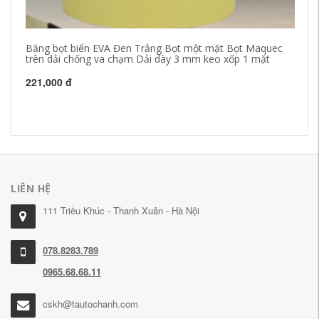
Băng bọt biển EVA Đen Trắng Bọt một mặt Bọt Maquec
Bă
trên dải chống va chạm Dải dày 3 mm keo xốp 1 mặt
kí
gư
nh
221,000 đ
bă
36
LIÊN HỆ
111 Triều Khúc - Thanh Xuân - Hà Nội
078.8283.789
0965.68.68.11
cskh@tautochanh.com