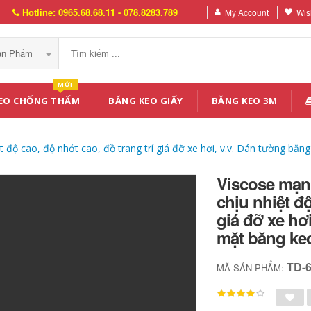
Hotline: 0965.68.68.11 - 078.8283.789
My Account
Wish
Sản Phẩm
MỚI
EO CHỐNG THẤM
BĂNG KEO GIẤY
BĂNG KEO 3M
t độ cao, độ nhớt cao, đồ trang trí giá đỡ xe hơi, v.v. Dán tường bằ
Viscose mạnh
chịu nhiệt độ
giá đỡ xe hơ
mặt băng ke
TD-
MÃ SẢN PHẨM: