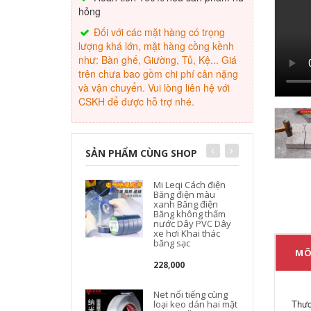
hỏng
Đối với các mặt hàng có trọng
lượng khá lớn, mặt hàng cồng kềnh
như: Bàn ghế, Giường, Tủ, Kệ... Giá
trên chưa bao gồm chi phí cân nặng
và vận chuyển. Vui lòng liên hệ với
CSKH để được hỗ trợ nhé.
SẢN PHẨM CÙNG SHOP
Mi Leqi Cách điện
Băng điện màu
xanh Băng điện
N
Băng không thấm
nước Dây PVC Dây
t
xe hơi Khai thác
băng sạc
MÔ
228,000
Net nổi tiếng cùng
Thươ
loại keo dán hai mặt