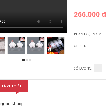
266,000 
PHÂN LOẠI MÀU:
GHI CHÚ
Băng chống thấm,
Băng keo lá nhôm,
mái nhà, mái nhà,
chịu nhiệt độ cao,
SỐ LƯỢNG:
ứt mái, Rò rỉ, Vá
băng keo chống
mạnh, Vật liệu cuộn
thấm, chống nhiễu,
ự dính, Vật liệu vua
chống nắng, chống
cắm nhựa đường
thấm, băng keo dán,
băng keo cách điện
chống lão hóa, máy
 TẢ CHI TIẾT
chống nước 3m
hút mùi, máy nước
nóng năng lượng
mặt trời, bông cách
282,000
nhiệt, ống điều hòa,
bán buôn băng keo
dày thiếc băng dính
ng hiệu: Mi Leqi
Keo dán giày Phổ