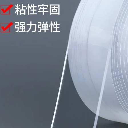
thấm 10cm
băng keo dán mái
tôn
215,000
203,000
Sợi thủy tinh băng lá
Keo sửa giày, keo
nhôm ống nước ống
dán giày, keo hở,
nước nhà bếp phạm
sửa chuyên nghiệp
vi hút khói niêm
giày bóng rổ thể
phong bẫy băng
hao, giày da, đế vải,
nhà bếp và phòng
thợ đóng giày
tắm sửa chữa nồi
chuyên dụng, keo
nhôm lá nhôm nhiệt
dán giày loại mạnh
độ cao cách nhiệt
chống thấm đa
máy nước nóng gia
năng, keo dán
đình tự dính chống
xưởng đóng giày
thấm và cách nhiệt
chuyên dụng giá
băng giấy nhôm lá
băng keo chống
băng keo chống
thấm x2000
nước
219,000
228,000
Tấm dán chống
thấm, ngói thép
màu, lá nhôm, xi
măng, sắt nhựa,
nhà chống mưa,
mái nhà, tường,
chống dột, chống
dột và tấm dán