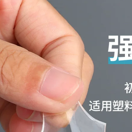
Miloqi bọt mạnh keo
tường khung ảnh
hai mặt băng keo
bọt trắng băng hai
siêu dính bán buôn
mặt KT biển quảng
3MM dày dán cố
cáo rèm xốp dán
định tường vật tư
tường băng keo dán
văn phòng liền
cách âm dày 5-8-
mạch quảng cáo bọt
10mm keo mút 2
xốp EVA trắng siêu
mặt
mỏng không thấm
nước keo dán hai
193,000
mặt có độ nhớt cao
Miloqi keo hai mặt
băng dính xốp 1 mặt
mạnh mẽ làm dày ô
tô độ nhớt cao Máy
228,000
ghi ETC viscose bề
Miloqi bọt đen liền
mặt tường không
mạch dải keo hai
đánh dấu keo bọt
mặt dán chặt khung
biển bọt băng dính
ảnh bọt biển có độ
xốp 2 mặt 1cm
nhớt cao cố định
tường dày dán
280,000
tường xe hơi đặc
Bọt keo hai mặt, bọt
biệt siêu mạnh
biển đen EVA chắc
không đánh dấu
chắn, trang trí nhà
hấp thụ sốc cơ học
cửa, dải cách âm,
2-3-5MM băng dính
đóng thùng, cố định
xốp đen
dây điện, tường có
độ nhớt cao, băng
194,000
keo xốp màng đỏ,
Miloqi bọt biển
vật tư thiết bị công
mạnh mẽ hai mặt
nghiệp, vật tư văn