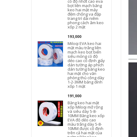
có độ nhớt cao eva
bọt liền mạch băng
keo hai mặt máy
đệm chống va đập
trang trí dải niêm
phong cách âm keo
xốp 2 mặt
193,000
Miloqi EVA keo hai
mặt màu trắng liền
mạch keo bọt biển
siêu mỏng có độ
dẻo cao cố định giấy
dán tường áp phích
dán tường băng keo
hai mặt cho văn
phòng thủ công dày
1-2-3MM băng dính
xốp 1 mặt
191,000
Băng keo hai mặt
xốp Miloqi mở rộng
và siêu dày 5-8-
10MM Băng keo xốp
đ
EVA độ dẻo cao
màu trắng dày 5-8-
10MM được cố định
trên cả hai mặt của