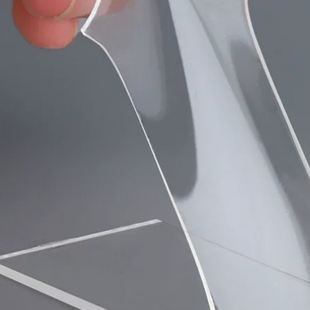
băng keo dán tường
phòng băng dính
có độ nhớt cao 2-3-
xốp 2 mặt 5cm
5MM cộng với độ
dày Băng dính hai
219,000
mặt bọt trắng EVA
Rèm cửa kính tường
bán buôn vận
và cửa sổ dán băng
chuyển băng keo
dính hai mặt, dải bít
dán cách âm băng
kín phòng chống
keo xốp
nắng bằng kính
rỗng, tấm xốp chống
193,000
thấm, chống bụi và
Miller Qi băng keo
chống va đập, tấm
hai mặt bọt biển có
kim loại đen, tấm
độ nhớt cao siêu
gốm đá phiến,
mỏng liền mạch siêu
tường bao bên
mỏng 1-2-3mm bọt
ngoài tòa nhà chất
EVA màu đen Băng
kết dính hai mặt keo
keo hai mặt chắc
hai mặt xốp
chắn băng keo 2
mặt xốp đen
199,000
Miloqi keo hai mặt
193,000
có độ nhớt cao Băng
Bọt biển mạnh dính
xốp dán tường cố
ai mặt đồ trang trí
định xe không có
xe hơi keo không
vết dính keo bọt
trượt keo dán tường
siêu mỏng bán
khung ảnh cố định
buôn vận chuyển
không thấm nước
Băng keo xốp hai
chịu nhiệt độ cao
mặt có độ nhớt siêu
dán tường liền mạch
cao dày 1-2-3mm