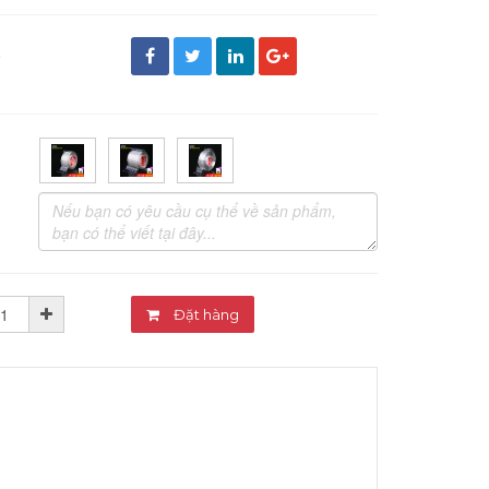
đ
Đặt hàng