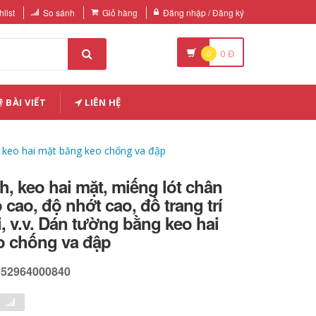
list
So sánh
Giỏ hàng
Đăng nhập / Đăng ký
0
0
Đ
BÀI VIẾT
LIÊN HỆ
ng keo hai mặt băng keo chống va đập
, keo hai mặt, miếng lót chân
 cao, độ nhớt cao, đồ trang trí
i, v.v. Dán tường bằng keo hai
o chống va đập
652964000840