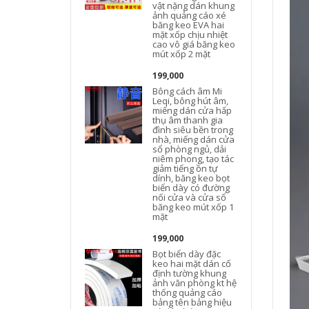
vật nặng dán khung
ảnh quảng cáo xé
băng keo EVA hai
mặt xốp chịu nhiệt
cao vô giá băng keo
mút xốp 2 mặt
199,000
Bông cách âm Mi
Leqi, bông hút âm,
miếng dán cửa hấp
thụ âm thanh gia
đình siêu bền trong
nhà, miếng dán cửa
sổ phòng ngủ, dải
niêm phong, tạo tác
giảm tiếng ồn tự
dính, băng keo bọt
biển dày có đường
nối cửa và cửa sổ
băng keo mút xốp 1
mặt
199,000
h
Bọt biển dày đặc
keo hai mặt dán cố
định tường khung
ảnh văn phòng kt hệ
thống quảng cáo
bảng tên bảng hiệu