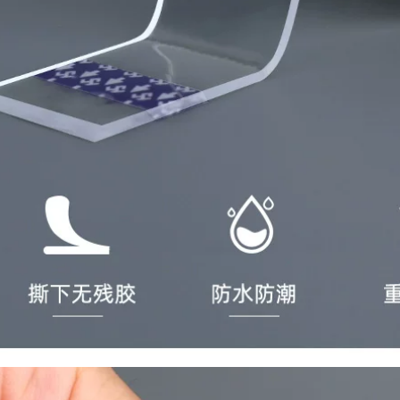
tường đầy lỗ, băng
dính butyl tự dính,
nhà siêu dính
chống dột nhãn dán
keo dán chống
thấm nước
545,000
Miloqi Mạnh mẽ Bọt
Máy ghi âm xe hơi
biển siêu mỏng Keo
dày hai mặt Miloqi
hai mặt Biển hiệu
bọt mạnh mẽ ETC
Văn phòng Dán Đồ
dán tường cố định
trang trí nhỏ để cố
chống thấm nước và
định Sinh viên Sử
chịu nhiệt độ cao
dụng thủ công EVA
băng dính xốp đen
Trắng Bông xốp
cách âm Băng keo
218,000
hai mặt 1-2-3mm
băng dính xốp vàng
Bọt biển eva dày
193,000
đặc keo hai mặt có
độ nhớt cao dán
tường cố định ảnh