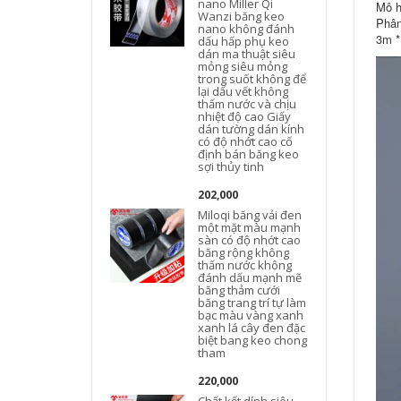
nano Miller Qi
Mô h
Wanzi băng keo
Phân
nano không đánh
3m *
dấu hấp phụ keo
dán ma thuật siêu
mỏng siêu mỏng
trong suốt không để
lại dấu vết không
thấm nước và chịu
nhiệt độ cao Giấy
dán tường dán kính
có độ nhớt cao cố
định bán băng keo
sợi thủy tinh
202,000
Miloqi băng vải đen
một mặt màu mạnh
sàn có độ nhớt cao
băng rộng không
thấm nước không
đánh dấu mạnh mẽ
băng thảm cưới
băng trang trí tự làm
bạc màu vàng xanh
xanh lá cây đen đặc
biệt bang keo chong
tham
220,000