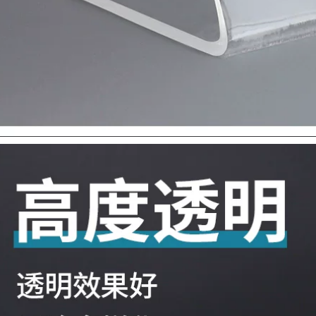
băng keo chống va
băng keo xốp trắng
đập
437,000
218,000
Miloqi bọt biển PE
Miloqi bọt biển
mạnh mẽ Băng keo
mạnh mẽ hai mặt
hai mặt trang trí có
keo dán tường có
độ nhớt cao
độ nhớt cao cố định
trunking không có
khung ảnh hai mặt
móng tay bảng tên
băng keo xốp dán
quảng cáo đặc biệt
gương dán gạch liền
cố định không thấm
mạch dán văn
nước chịu nhiệt độ
phòng xe quảng
cao màng đen đỏ
cáo dày EVA xốp
bọt biển dày nhãn
dán băng dính xốp
dán hai mặt băng
dán tường
dính xốp vàng
199,000
215,000
Miloqi bọt biển keo
Sửa chữa điện thoại
hai mặt có độ nhớt
di động Miller Qi
cao khung ảnh treo
Keo dán hai mặt
tường cố định mạnh
siêu mỏng mạnh
mẽ dày 5-8-10MM
mẽ, độ nhớt cao cáp
bọt eva trắng dày 5-
màn hình LCD dây
8-10MM mà không
đai cố định băng
ể lại dấu vết trên cả
chống mài mòn
hai mặt của ngành
Băng dính 2 mặt dán
kỹ thuật băng bọt
tường
dải niêm phong
cách âm băng keo
203,000