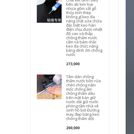
Chất kết dính siêu
bền ab kim loại
nhựa gốm sắt gỗ
thủy tinh thép
không gỉ keo đa
năng chất sửa chữa
đặc biệt keo hàn
điện chịu được nhiệt
độ cao và thấp
chống thấm nước
t
cắm và bám chắc
keo đa chức năng
băng dính 3m chống
nước
273,000
Tấm dán chống
thấm nước bồn rửa
chén chống nấm
mốc chống ẩm
chống thấm dầu
trên mặt bàn giữ
nước dải giữ nước
phòng tắm nhà vệ
sinh hồ bơi Đường
may đẹp băng keo
chống thấm dột
200,000