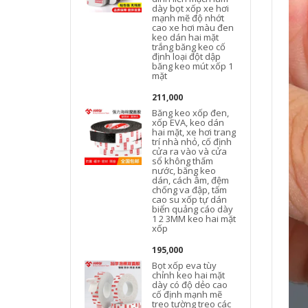
dày bọt xốp xe hơi
mạnh mẽ độ nhớt
cao xe hơi màu đen
keo dán hai mặt
trắng băng keo cố
định loại đột dập
băng keo mút xốp 1
mặt
211,000
Băng keo xốp đen,
xốp EVA, keo dán
hai mặt, xe hơi trang
trí nhà nhỏ, cố định
cửa ra vào và cửa
sổ không thấm
nước, băng keo
dán, cách âm, đệm
chống va đập, tấm
cao su xốp tự dán
biển quảng cáo dày
1 2 3MM keo hai mặt
xốp
195,000
Bọt xốp eva tùy
chỉnh keo hai mặt
dày có độ dẻo cao
cố định mạnh mẽ
treo tường treo các