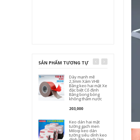
SẢN PHẨM TƯƠNG TỰ
Dày mạnh mẽ
2,3mm Xám VHB
Băng keo hai mặt Xe
đặc biệt Cố định
Băng bong bóng
không thấm nước
203,000
Keo dán hai mặt
tường gạch men
Miloqi keo dán
tường siêu dính keo
dính liền mạch làm