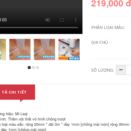
219,000 
PHÂN LOẠI MÀU:
GHI CHÚ
SỐ LƯỢNG:
Băng chống thấm,
Băng keo lá nhôm,
mái nhà, mái nhà,
chịu nhiệt độ cao,
ứt mái, Rò rỉ, Vá
băng keo chống
mạnh, Vật liệu cuộn
thấm, chống nhiễu,
ự dính, Vật liệu vua
chống nắng, chống
cắm nhựa đường
thấm, băng keo dán,
 TẢ CHI TIẾT
băng keo cách điện
chống lão hóa, máy
chống nước 3m
hút mùi, máy nước
nóng năng lượng
mặt trời, bông cách
282,000
nhiệt, ống điều hòa,
ng hiệu: Mi Leqi
bán buôn băng keo
ình: Thảm nội thất vô hình chống trượt
dày thiếc băng dính
Keo dán giày Phổ
 loại màu sắc: rộng 20mm * dài 3m * dày 1mm [chống mài mòn] rộng 30mm 
chống thấm
thông không thấm
 dày 1mm [chống mài mòn]
nước Nhà máy sản