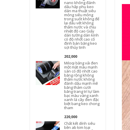
nano không đánh
dấu hấp phụ keo
dán ma thuật siêu
mỏng siêu mỏng
trong suốt không để
lại dấu vết không
thấm nước và chịu
nhiệt độ cao Giấy
dán tường dán kính
có độ nhớt cao cố
định bán băng keo
sợi thủy tinh
202,000
Miloqi băng vải đen
một mặt màu mạnh
sàn có độ nhớt cao
băng rộng không
thấm nước không
đánh dấu mạnh mẽ
băng thảm cưới
băng trang trí tự làm
bạc màu vàng xanh
xanh lá cây đen đặc
biệt bang keo chong
tham
220,000
Chất kết dính siêu
bền ab kim loại