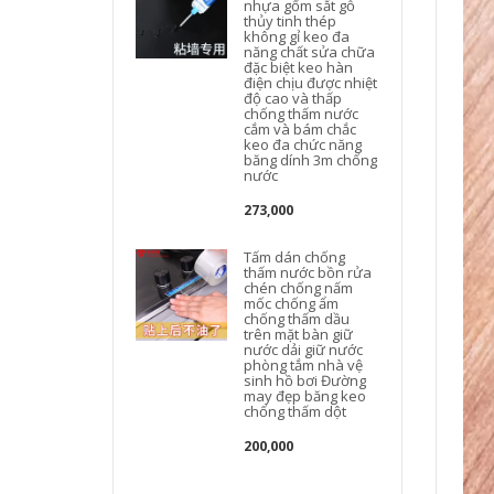
nhựa gốm sắt gỗ
thủy tinh thép
không gỉ keo đa
năng chất sửa chữa
đặc biệt keo hàn
điện chịu được nhiệt
độ cao và thấp
chống thấm nước
t
cắm và bám chắc
keo đa chức năng
băng dính 3m chống
nước
273,000
Tấm dán chống
thấm nước bồn rửa
chén chống nấm
mốc chống ẩm
chống thấm dầu
trên mặt bàn giữ
nước dải giữ nước
phòng tắm nhà vệ
sinh hồ bơi Đường
may đẹp băng keo
chống thấm dột
200,000