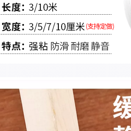
437,000
218,000
Miloqi bọt biển PE
Miloqi bọt biển
mạnh mẽ Băng keo
mạnh mẽ hai mặt
hai mặt trang trí có
keo dán tường có
độ nhớt cao
độ nhớt cao cố định
trunking không có
khung ảnh hai mặt
móng tay bảng tên
băng keo xốp dán
quảng cáo đặc biệt
gương dán gạch liền
cố định không thấm
mạch dán văn
nước chịu nhiệt độ
phòng xe quảng
cao màng đen đỏ
cáo dày EVA xốp
bọt biển dày nhãn
dán băng dính xốp
dán hai mặt băng
dán tường
dính xốp vàng
199,000
215,000
Miloqi bọt biển keo
Sửa chữa điện thoại
hai mặt có độ nhớt
di động Miller Qi
cao khung ảnh treo
Keo dán hai mặt
tường cố định mạnh
siêu mỏng mạnh
mẽ dày 5-8-10MM
mẽ, độ nhớt cao cáp
bọt eva trắng dày 5-
màn hình LCD dây
8-10MM mà không
đai cố định băng
ể lại dấu vết trên cả
chống mài mòn
hai mặt của ngành
Băng dính 2 mặt dán
kỹ thuật băng bọt
tường
dải niêm phong
cách âm băng keo
203,000
xốp 2 mặt siêu dính
Móc dán tường có