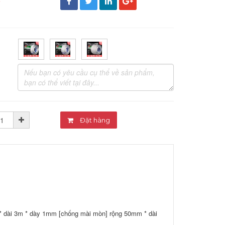
đ
Đặt hàng
* dài 3m * dày 1mm [chống mài mòn] rộng 50mm * dài