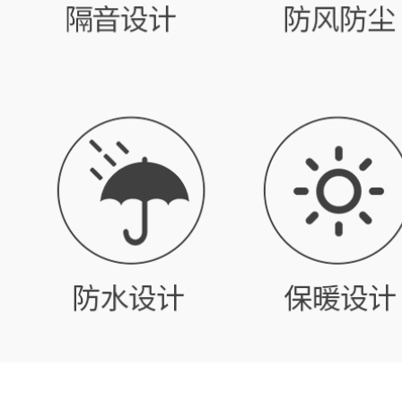
hai mặt băng keo
bọt trắng băng hai
siêu dính bán buôn
mặt KT biển quảng
3MM dày dán cố
cáo rèm xốp dán
định tường vật tư
tường băng keo dán
văn phòng liền
cách âm dày 5-8-
mạch quảng cáo bọt
10mm keo mút 2
xốp EVA trắng siêu
mặt
mỏng không thấm
nước keo dán hai
193,000
mặt có độ nhớt cao
Miloqi keo hai mặt
băng dính xốp 1 mặt
mạnh mẽ làm dày ô
tô độ nhớt cao Máy
228,000
ghi ETC viscose bề
Miloqi bọt đen liền
mặt tường không
mạch dải keo hai
đánh dấu keo bọt
mặt dán chặt khung
biển bọt băng dính
ảnh bọt biển có độ
xốp 2 mặt 1cm
nhớt cao cố định
tường dày dán
280,000
tường xe hơi đặc
Bọt keo hai mặt, bọt
biệt siêu mạnh
biển đen EVA chắc
không đánh dấu
chắn, trang trí nhà
hấp thụ sốc cơ học
cửa, dải cách âm,
2-3-5MM băng dính
đóng thùng, cố định
xốp đen
dây điện, tường có
độ nhớt cao, băng
194,000
keo xốp màng đỏ,
Miloqi bọt biển
vật tư thiết bị công
mạnh mẽ hai mặt
nghiệp, vật tư văn
băng keo dán tường
phòng băng dính
có độ nhớt cao 2-3-
xốp 2 mặt 5cm