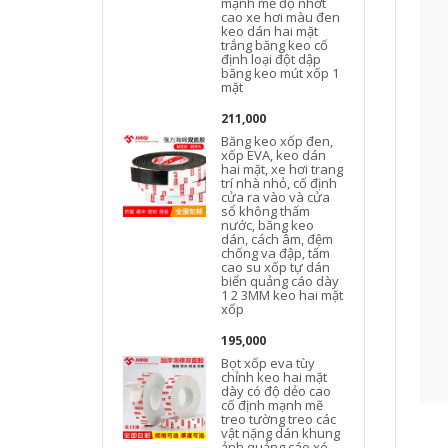
mạnh mẽ độ nhớt
cao xe hơi màu đen
keo dán hai mặt
trắng băng keo cố
định loại đột dập
băng keo mút xốp 1
mặt
211,000
Băng keo xốp đen,
xốp EVA, keo dán
hai mặt, xe hơi trang
trí nhà nhỏ, cố định
cửa ra vào và cửa
sổ không thấm
nước, băng keo
dán, cách âm, đệm
chống va đập, tấm
cao su xốp tự dán
biển quảng cáo dày
1 2 3MM keo hai mặt
xốp
195,000
Bọt xốp eva tùy
chỉnh keo hai mặt
dày có độ dẻo cao
cố định mạnh mẽ
treo tường treo các
vật nặng dán khung
ảnh quảng cáo xé