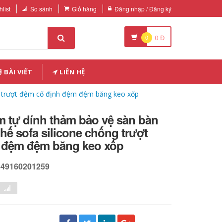
list
So sánh
Giỏ hàng
Đăng nhập / Đăng ký
0
0
Đ
BÀI VIẾT
LIÊN HỆ
ng trượt đệm cố định đệm đệm băng keo xốp
m tự dính thảm bảo vệ sàn bàn
ghế sofa silicone chống trượt
 đệm đệm băng keo xốp
649160201259