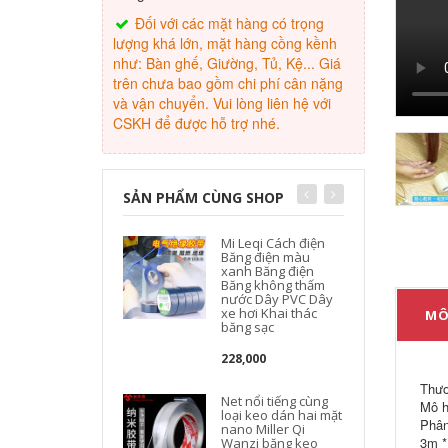
Đối với các mặt hàng có trọng
lượng khá lớn, mặt hàng cồng kềnh
như: Bàn ghế, Giường, Tủ, Kệ... Giá
trên chưa bao gồm chi phí cân nặng
và vận chuyển. Vui lòng liên hệ với
CSKH để được hỗ trợ nhé.
SẢN PHẨM CÙNG SHOP
Mi Leqi Cách điện
Băng điện màu
xanh Băng điện
N
Băng không thấm
nước Dây PVC Dây
t
xe hơi Khai thác
MÔ
băng sạc
228,000
Thươ
Net nổi tiếng cùng
Mô h
loại keo dán hai mặt
Phân
nano Miller Qi
3m *
Wanzi băng keo