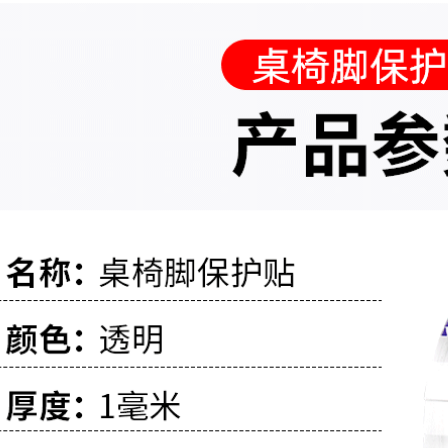
5MM cộng với độ
dày Băng dính hai
219,000
mặt bọt trắng EVA
Rèm cửa kính tường
bán buôn vận
và cửa sổ dán băng
chuyển băng keo
dính hai mặt, dải bít
dán cách âm băng
kín phòng chống
keo xốp
nắng bằng kính
rỗng, tấm xốp chống
193,000
thấm, chống bụi và
Miller Qi băng keo
chống va đập, tấm
hai mặt bọt biển có
kim loại đen, tấm
độ nhớt cao siêu
gốm đá phiến,
mỏng liền mạch siêu
tường bao bên
mỏng 1-2-3mm bọt
ngoài tòa nhà chất
EVA màu đen Băng
kết dính hai mặt keo
keo hai mặt chắc
hai mặt xốp
chắn băng keo 2
mặt xốp đen
199,000
Miloqi keo hai mặt
193,000
có độ nhớt cao Băng
Bọt biển mạnh dính
xốp dán tường cố
ai mặt đồ trang trí
định xe không có
xe hơi keo không
vết dính keo bọt
trượt keo dán tường
siêu mỏng bán
khung ảnh cố định
buôn vận chuyển
không thấm nước
Băng keo xốp hai
chịu nhiệt độ cao
mặt có độ nhớt siêu
dán tường liền mạch
cao dày 1-2-3mm
băng keo chống va
băng keo xốp trắng
đập