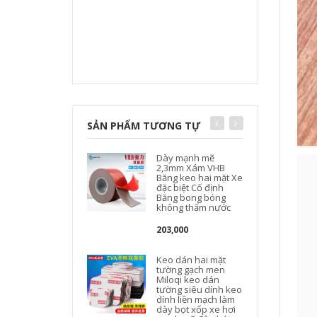
SẢN PHẨM TƯƠNG TỰ
Dày mạnh mẽ
2,3mm Xám VHB
Băng keo hai mặt Xe
đặc biệt Cố định
Băng bong bóng
không thấm nước
203,000
Keo dán hai mặt
tường gạch men
Miloqi keo dán
tường siêu dính keo
dính liền mạch làm
dày bọt xốp xe hơi