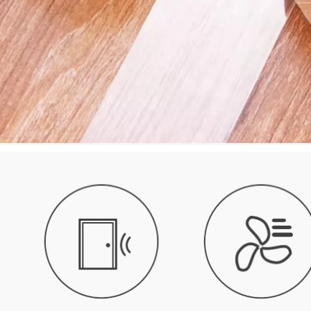
nhà siêu dính
chống dột nhãn dán
keo dán chống
thấm nước
545,000
Miloqi Mạnh mẽ Bọt
Máy ghi âm xe hơi
biển siêu mỏng Keo
dày hai mặt Miloqi
hai mặt Biển hiệu
bọt mạnh mẽ ETC
Văn phòng Dán Đồ
dán tường cố định
trang trí nhỏ để cố
chống thấm nước và
định Sinh viên Sử
chịu nhiệt độ cao
dụng thủ công EVA
băng dính xốp đen
Trắng Bông xốp
cách âm Băng keo
218,000
hai mặt 1-2-3mm
băng dính xốp vàng
Bọt biển eva dày
193,000
đặc keo hai mặt có
độ nhớt cao dán
tường cố định ảnh
Miloqi bọt mạnh keo
tường khung ảnh