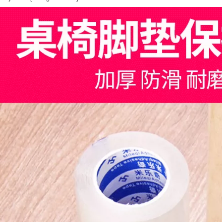
xuất giày đặc biệt
207,000
keo dán giày nhựa
mềm cao su mềm
Cobbler sửa chữa
Băng keo chống
giày chắc chắn Anta
thấm, băng keo
giày thể thao giày
cách nhiệt chịu nhiệt
thể thao giày da
độ cao, mái che,
giày vải dính mạnh
ngăn áp mái, kết cấu
mẽ keo sửa chữa
thép, nhà tôn, sửa
giày băng keo
chữa vết nứt rò rỉ,
chống nước
vật liệu cuộn butyl,
tường xi măng, sắt
dính, băng keo chắc
219,000
chắn, con dấu
Băng dính chống
chống rò rỉ, vua của
nước mạnh màu
đồ tạo tác băng dính
đen và trắng băng
2 mặt chống nước
keo chống thấm mái
tôn
545,000
Đường may đẹp
273,000
miếng dán nhà bếp
Băng dính chống
và phòng tắm bếp
thấm bẫy mạnh
khoảng cách nhà vệ
nhãn dán màu thép
sinh miếng dán góc
ngói nhà mái nhà
nhà tắm miếng dán
nứt tường rò rỉ dừng
chống thấm nước
lại nhãn dán ống
miếng dán chống
nước cắm keo butyl
ẩm mốc miếng dán
băng keo chống
chống va chạm
thấm 10cm
băng keo dán mái
tôn