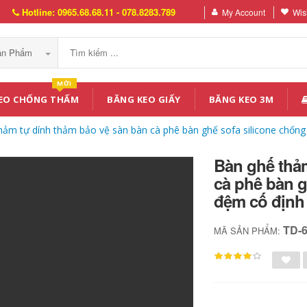
Hotline: 0965.68.68.11 - 078.8283.789
My Account
Wish
Sản Phẩm
MỚI
EO CHỐNG THẤM
BĂNG KEO GIẤY
BĂNG KEO 3M
hảm tự dính thảm bảo vệ sàn bàn cà phê bàn ​​ghế sofa silicone chố
Bàn ghế thả
cà phê bàn ​​
đệm cố định
TD-
MÃ SẢN PHẨM: