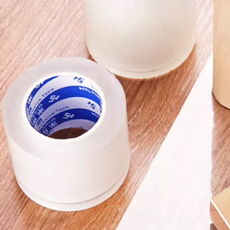
215,000
203,000
Sợi thủy tinh băng lá
Keo sửa giày, keo
nhôm ống nước ống
dán giày, keo hở,
nước nhà bếp phạm
sửa chuyên nghiệp
vi hút khói niêm
giày bóng rổ thể
phong bẫy băng
hao, giày da, đế vải,
nhà bếp và phòng
thợ đóng giày
tắm sửa chữa nồi
chuyên dụng, keo
nhôm lá nhôm nhiệt
dán giày loại mạnh
độ cao cách nhiệt
chống thấm đa
máy nước nóng gia
năng, keo dán
đình tự dính chống
xưởng đóng giày
thấm và cách nhiệt
chuyên dụng giá
băng giấy nhôm lá
băng keo chống
băng keo chống
thấm x2000
nước
219,000
228,000
Tấm dán chống
thấm, ngói thép
màu, lá nhôm, xi
măng, sắt nhựa,
nhà chống mưa,
mái nhà, tường,
chống dột, chống
dột và tấm dán
tường đầy lỗ, băng
dính butyl tự dính,