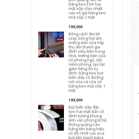
băng keo EVA hai
mặt xốp chịu nhiệt
cao vô giá băng keo
mút xốp 2 mặt
199,000
Bông cách âm Mi
Leqi, bông hút âm,
miếng dán cửa hấp
thụ âm thanh gia
đình siêu bền trong
nhà, miếng dán cửa
sổ phòng ngủ, dải
niêm phong, tạo tác
giảm tiếng ồn tự
dính, băng keo bọt
biển dày có đường
nối cửa và cửa sổ
băng keo mút xốp 1
mặt
199,000
h
Bọt biển dày đặc
keo hai mặt dán cố
định tường khung
ảnh văn phòng kt hệ
thống quảng cáo
bảng tên bảng hiệu
có độ nhớt cao eva
bọt liền mạch băng