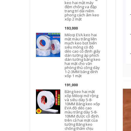
keo hai mặt máy
đệm chống va đập
trang trí dải niêm
phong cách âm keo
xốp 2 mặt
193,000
Miloqi EVA keo hai
mặt màu trắng liền
mạch keo bọt biển
siêu mỏng có độ
dẻo cao cố định giấy
dán tường áp phích
dán tường băng keo
hai mặt cho văn
phòng thủ công dày
1-2-3MM băng dính
xốp 1 mặt
191,000
Băng keo hai mặt
xốp Miloqi mở rộng
và siêu dày 5-8-
10MM Băng keo xốp
đ
EVA độ dẻo cao
màu trắng dày 5-8-
10MM được cố định
trên cả hai mặt của
tường Băng keo
chống thấm chịu