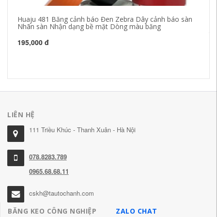
Huaju 481 Băng cảnh báo Đen Zebra Dây cảnh báo sàn
fi
Nhãn sàn Nhận dạng bề mặt Dòng màu băng
đe
th
195,000 đ
41
LIÊN HỆ
111 Triều Khúc - Thanh Xuân - Hà Nội
078.8283.789
0965.68.68.11
cskh@tautochanh.com
BĂNG KEO CÔNG NGHIỆP
ZALO CHAT