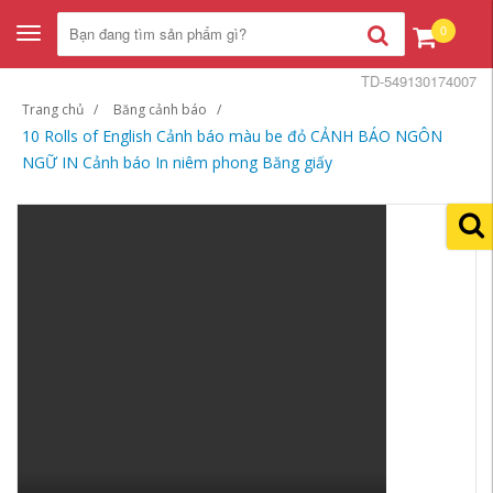
0
Toggle
navigation
TD-549130174007
Trang chủ
Băng cảnh báo
10 Rolls of English Cảnh báo màu be đỏ CẢNH BÁO NGÔN
NGỮ IN Cảnh báo In niêm phong Băng giấy