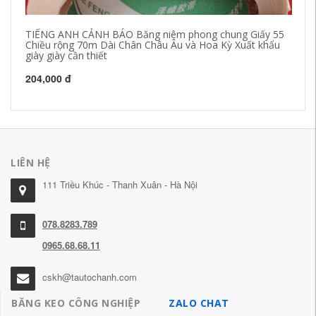
TIẾNG ANH CẢNH BÁO Băng niêm phong chung Giấy 55
10
Chiều rộng 70m Dài Chân Châu Âu và Hoa Kỳ Xuất khẩu
Dừ
giày giày cần thiết
20
204,000 đ
LIÊN HỆ
111 Triều Khúc - Thanh Xuân - Hà Nội
078.8283.789
0965.68.68.11
cskh@tautochanh.com
BĂNG KEO CÔNG NGHIỆP
ZALO CHAT