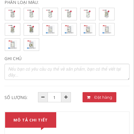
PHÂN LOẠI MÀU:
GHI CHÚ
SỐ LƯỢNG:
Đặt hàng
MÔ TẢ CHI TIẾT