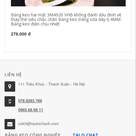
Băng keo hai mặt 3M4920 VHB không đánh dấu đinh vít
Dà
thay thế siêu chắc chắn Băng keo trắng sữa dày 0,4MM
lư
Băng keo điện chịu nhiệt
su
278,000 đ
18
LIÊN HỆ
111 Triều Khúc - Thanh Xuân - Hà Nội
078.8283.789
0965.68.68.11
cskh@tautochanh.com
BĂNG KEO CÔNG NGHIỆP
ZALO CHAT