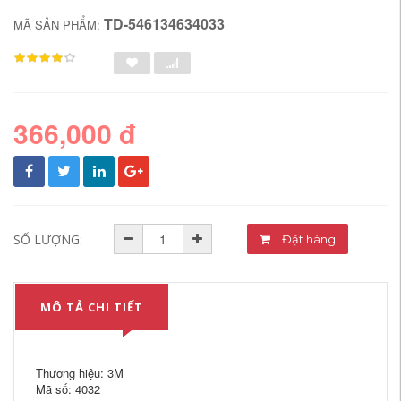
TD-546134634033
MÃ SẢN PHẨM:
366,000 đ
SỐ LƯỢNG:
Đặt hàng
MÔ TẢ CHI TIẾT
Thương hiệu: 3M
Mã số: 4032