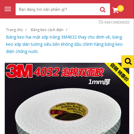
0
Toggle
navigation
TD-546134634033
Trang chủ
Băng keo cách điện
Băng keo hai mặt xốp trắng 3M4032 thay cho đinh vít, băng
keo xốp dán tường siêu bền không dấu chính hãng băng keo
điện chống nước