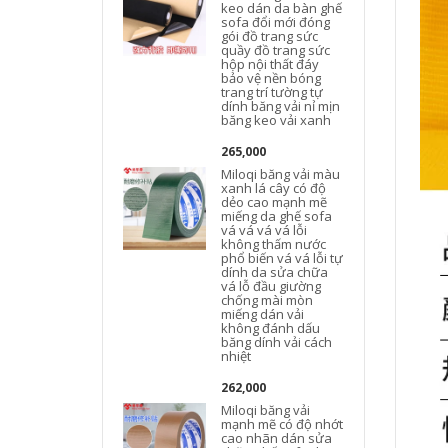
keo dán da bàn ghế
sofa đổi mới đóng
gói đồ trang sức
quầy đồ trang sức
hộp nội thất đáy
bảo vệ nền bóng
trang trí tường tự
dính băng vải nỉ mịn
băng keo vải xanh
265,000
Miloqi băng vải màu
xanh lá cây có độ
dẻo cao mạnh mẽ
miếng da ghế sofa
vá vá vá vá lỗi
không thấm nước
t
phổ biến vá vá lỗi tự
dính da sửa chữa
vá lỗ đầu giường
chống mài mòn
miếng dán vải
không đánh dấu
băng dính vải cách
nhiệt
262,000
Miloqi băng vải
mạnh mẽ có độ nhớt
cao nhãn dán sửa