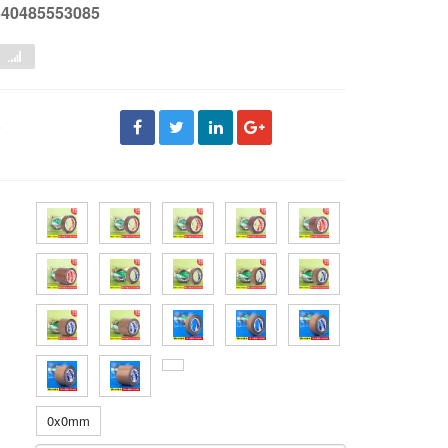
640485553085
đ
0x0mm