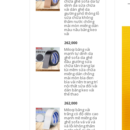
chữa ghế sofa da tự
dính da sửa chữa
vải dán ghế da
giường phổ thông lỗ
sửa chữa không
thấm nước chống
mài mòn miếng dán
màu nâu băng keo
vải
262,000
Miloqi băng vải
mạnh tự dính da
ghế sofa da ghế
đầu giường sửa
chữa tân trang lại
túi mềm sửa chữa
miếng dán chống
mài mòn bìa đen
c
bìa vải nền trang trí
nội thất sửa đổi vải
dán băng keo vải
thể thao
262,000
Miloqi băng vải
trắng có độ dẻo cao
mạnh mẽ miếng da
ghế sofa vá vá vá
vá lỗi không thấm