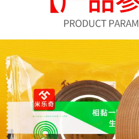
20 mét băng vải
Băng keo vải đen
màu mạnh mẽ, băng
Benyida chống
dính thảm, sàn
thấm nước mạnh mẽ
rang trí tự làm
độ nhớt cao chống
không thấm nước,
mài mòn sàn rộng
bẫy liền mạch, băng
băng dính liền mạch
cảnh báo màu đen
tự làm trang trí đám
và vàng, phim bảo
cưới chống mài mòn
vệ sàn, keo cưới
chống rách màu đỏ
màu đỏ một mặt cố
đen bạc màu cam
định băng dính vải
băng thảm 20 mét
cách nhiệt
keo cảnh báo băng
keo vải đá gà
211,000
217,000
Băng dính vải hai
mặt lưới mạnh mẽ
Băng dính thảm vải