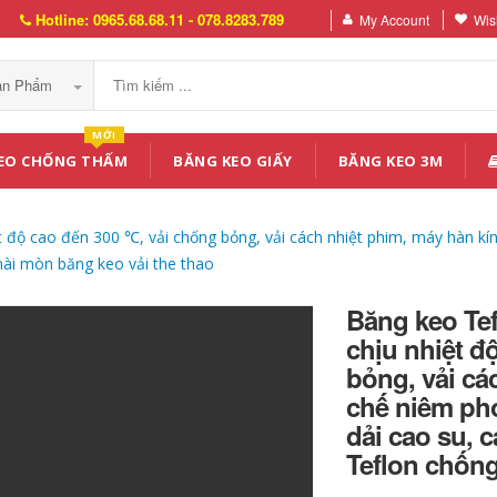
Hotline: 0965.68.68.11 - 078.8283.789
My Account
Wish
Sản Phẩm
MỚI
EO CHỐNG THẤM
BĂNG KEO GIẤY
BĂNG KEO 3M
ệt độ cao đến 300 ℃, vải chống bỏng, vải cách nhiệt phim, máy hàn k
mài mòn băng keo vải the thao
Băng keo Tef
chịu nhiệt đ
bỏng, vải cá
chế niêm ph
dải cao su, 
Teflon chống