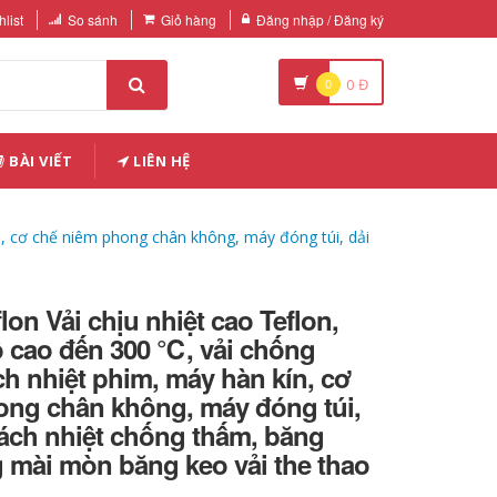
list
So sánh
Giỏ hàng
Đăng nhập / Đăng ký
0
0
Đ
BÀI VIẾT
LIÊN HỆ
ín, cơ chế niêm phong chân không, máy đóng túi, dải
lon Vải chịu nhiệt cao Teflon,
ộ cao đến 300 ℃, vải chống
ch nhiệt phim, máy hàn kín, cơ
ong chân không, máy đóng túi,
cách nhiệt chống thấm, băng
 mài mòn băng keo vải the thao