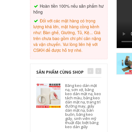
Hoàn tiền 100% nếu sản phẩm hư
hỏng
Đối với các mặt hàng có trọng
lượng khá lớn, mặt hàng cồng kềnh
như: Bàn ghế, Giường, Tủ, Kệ... Giá
trên chưa bao gồm chi phí cân nặng
và vận chuyển. Vui lòng liên hệ với
CSKH để được hỗ trợ nhé.
SẢN PHẨM CÙNG SHOP
Băng keo dán mặt
nạ, sơn xịt, băng
keo dán mặt nạ, keo
tách màu, băng keo
dán mặt nạ, trang trí
đường may, giấy
dán mặt nạ, bán
buôn, băng keo
giấy, sinh viên mỹ
thuật đặc biệt băng
keo dán giấy