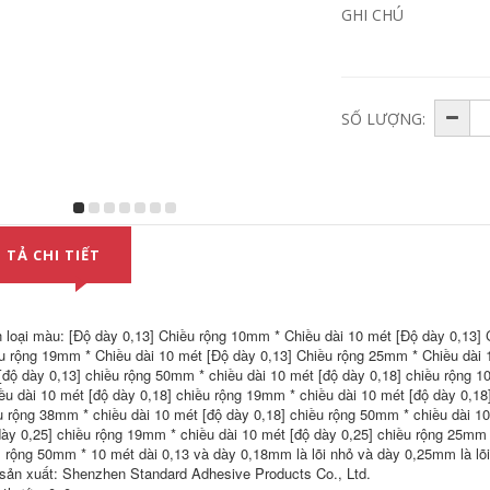
băng dính 2 mặt tốt
GHI CHÚ
nhất
214,000
Mặt nạ giấy dính
SỐ LƯỢNG:
một mặt không dấu
vết không làm tổn
thương tường có thể
xé dán giấy đẹp
băng keo dán giấy
đám cưới không để
lại keo bảo vệ tường
phòng cưới bong
bóng điểm dán
 TẢ CHI TIẾT
tường trắng không
dấu vết không làm
tổn thương tường
ố trí phụ kiện kết
dính băng băng keo
 loại màu: [Độ dày 0,13] Chiều rộng 10mm * Chiều dài 10 mét [Độ dày 0,13] 
giấy dán tường
u rộng 19mm * Chiều dài 10 mét [Độ dày 0,13] Chiều rộng 25mm * Chiều dài 
221,000
[độ dày 0,13] chiều rộng 50mm * chiều dài 10 mét [độ dày 0,18] chiều rộng 
iều dài 10 mét [độ dày 0,18] chiều rộng 19mm * chiều dài 10 mét [độ dày 0,18
u rộng 38mm * chiều dài 10 mét [độ dày 0,18] chiều rộng 50mm * chiều dài 10
dày 0,25] chiều rộng 19mm * chiều dài 10 mét [độ dày 0,25] chiều rộng 25mm 
] rộng 50mm * 10 mét dài 0,13 và dày 0,18mm là lõi nhỏ và dày 0,25mm là lõi
sản xuất: Shenzhen Standard Adhesive Products Co., Ltd.