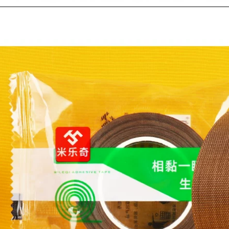
đen trắng xanh
su bằng vải không
vàng trang trí gạch
thấm nước dài 50
men phim bảo vệ cố
mét, miếng dán đám
định không đánh
cưới chắc chắn,
dấu băng bán buôn
phim bảo vệ mặt
thảm cạnh dải sân
đất, băng trang trí,
khấu đám cưới băng
cảnh báo bẫy liền
keo đặc biệt băng
mạch, niêm phong,
keo vải đá gà
màu đen và bạc, độ
nhớt cao, đám cưới
mạnh mẽ với màu
852,000
đỏ băng keo vải liên
Benyida mạnh mẽ
kết
băng dính một mặt
màu đen có độ nhớt
2,262,000
cao băng keo rộng
không thấm nước
Băng dính vải màu
không đánh dấu
mạnh để dán thảm
keo mạnh mẽ thảm
tự làm sàn trang trí
ưới tự làm trang trí
chống thấm nước
bạc màu vàng xanh
liền mạch bẫy rò rỉ
đỏ xanh đen tím
cảnh báo băng sàn
keo dán sàn vận
bảo vệ màng có độ
chuyển đặc biệt
nhớt cao mở rộng
băng keo vải nhung
keo viscose màu đỏ
đám cưới băng dính
vải màu vàng
211,000
Benyida 50m băng
215,000
vải đỏ mạnh mẽ
thảm một mặt dày
Benyida 50m băng
không thấm nước tự
vải bạc một mặt tiếp