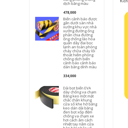
Kích
dịch băng màu
478,000
Biển cảnh báo được
gắn dưới sàn nhà
xưởng khu vực nhà
xưởng đường ống
phân chia đường
ống chống lão hóa
quấn dây đai bọc
lạnh an toàn phòng
cháy chữa cháy lối
thoát hiểm phòng
chống dịch biển
cảnh báo cảnh báo
dán băng dính màu
334,000
Dải bọt biển EVA
dày chống va chạm
Băng keo một mặt
chắc chắn khung
cửa sổ khe hở băng
keo dán dải băng
đen bọt xốp đệm
chống va chạm xe
hơi cách âm cách
nhiệt tay nắm cửa