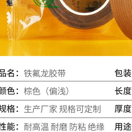
dựa trên vải hai mặt
Benyida dài 20 mét
đường nối không
màu mạnh mẽ bạt
đánh dấu thảm chịu
một mặt màu xám
mài mòn dán cố
đường may dính
định mạnh mẽ triển
cao màu đỏ đám
lãm đám cưới không
cưới liền mạch
đánh dấu thảm
chống mài mòn
không thấm nước có
cảnh báo cảnh báo
độ dẻo cao keo
chống thấm sàn Tự
mạnh băng dính hai
làm băng trang trí
mặt bán buôn băng
thảm băng keo vải
dính vải cách điện
tự dính
1,680,000
1,650,000
Băng keo một mặt
Băng dính vải màu,
Benyida màu vải
bẫy cảnh báo chống
rang trí tự làm triển
thấm nước mạnh,
lãm cưới nhiếp ảnh
băng dính một mặt,
với băng keo thảm
màu vàng bạc đỏ,
có độ dẻo cao băng
chụp ảnh trang trí tự
dán sàn siêu bền
làm có độ nhớt cao,
màu đỏ, vàng, xanh
sàn triển lãm đám
lam, đen, xanh lá
cưới, xé băng dính
cây, bạc, tím và nâu
không đánh dấu
băng dính vải hai
cho các mối nối
mặt
thảm băng keo vải
khổ lớn
191,000
196,000
Benyida băng vải
mạnh màu đỏ bạc
Băng dính thảm cao