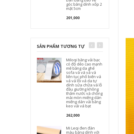
bàn băng bảo vệ
góc băng dính xốp 2
mặt 5cm
201,000
SẢN PHẨM TƯƠNG TỰ
Miloqi băng vải bạc
có độ dẻo cao mạnh
mẽ băng da ghế
sofa vá vá vá vá
t
liên tục phổ biến vá
vá vá lỗi vá da tự
dính sửa chữa vá lỗ
đầu giường không
thấm nước và chống
mài mòn miếng dán
miếng dán vải băng
keo vải vá bạt
262,000
Mi Leqi đen đàn
màu băng dính với