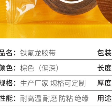
làm sàn trang trí có
đất có độ nhớt cao
độ nhớt cao liên tục
không đánh dấu
vá dán các mối nối
chống mài mòn
thảm không đánh
không thấm nước
dấu mạnh mẽ băng
màu cảnh báo băng
keo thảm cưới băng
sàn trang trí tự làm
keo vải nâu
cố định mở rộng dễ
rách Băng thảm cưới
màu đỏ bang keo
215,000
vải
Băng keo hai mặt
vải Benyida siêu
215,000
dính lưới mờ triển
lãm đám cưới mạnh
Keo dán nền vải hai
mẽ độ nhớt cao cố
mặt mạnh mẽ của
định tường không
Benyida cho đám
đánh dấu băng nối
cưới và triển lãm
đất lễ hội mùa xuân
Băng dính liền
câu đối băng vải đặc
tường cố định có độ
biệt không để lại
dính cao mạnh mẽ,
dấu vết băng dính
sàn nối cố định
vải xanh
thảm, băng dính hai
mặt không thấm
nước, băng dính
219,000
chịu nhiệt độ cao
Ben Yida băng màu
băng dính vải dẫn
băng vải chụp ảnh
điện
đám cưới triển lãm
đỏ, vàng, xanh lam,
205,000
đen, xanh lá cây,
bạc, tím và nâu
Băng vải màu máy
Băng trang trí tự làm
may định vị băng da
có độ nhớt cao
bò mẫu quần áo