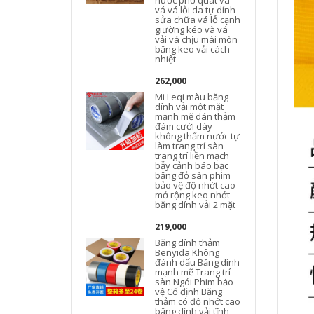
nước phổ quát vá
vá vá lỗi da tự dính
sửa chữa vá lỗ cạnh
giường kéo và vá
vải vá chịu mài mòn
băng keo vải cách
nhiệt
262,000
Mi Leqi màu băng
dính vải một mặt
mạnh mẽ dán thảm
đám cưới dày
không thấm nước tự
làm trang trí sàn
trang trí liền mạch
bẫy cảnh báo bạc
băng đỏ sàn phim
bảo vệ độ nhớt cao
mở rộng keo nhớt
băng dính vải 2 mặt
219,000
Băng dính thảm
Benyida Không
đánh dấu Băng dính
mạnh mẽ Trang trí
sàn Ngói Phim bảo
vệ Cố định Băng
thảm có độ nhớt cao
băng dính vải tĩnh