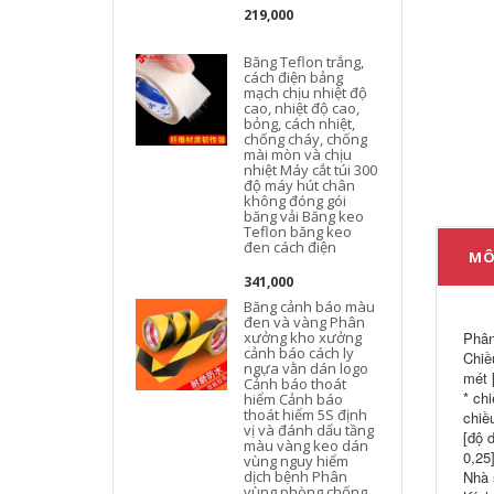
219,000
Băng Teflon trắng,
cách điện bảng
mạch chịu nhiệt độ
cao, nhiệt độ cao,
bỏng, cách nhiệt,
chống cháy, chống
mài mòn và chịu
nhiệt Máy cắt túi 300
độ máy hút chân
không đóng gói
băng vải Băng keo
Teflon băng keo
đen cách điện
MÔ
341,000
Băng cảnh báo màu
b
đen và vàng Phân
xưởng kho xưởng
Phân
cảnh báo cách ly
Chiề
ngựa vằn dán logo
mét 
Cảnh báo thoát
* ch
hiểm Cảnh báo
thoát hiểm 5S định
chiề
vị và đánh dấu tầng
[độ 
màu vàng keo dán
0,25
vùng nguy hiểm
dịch bệnh Phân
Nhà 
vùng phòng chống