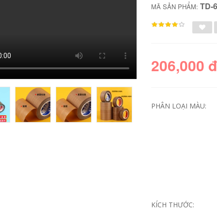
TD-
MÃ SẢN PHẨM:
206,000 
PHÂN LOẠI MÀU:
Internet Magic
Magic Double -
sided Băng dày độ
nhớt cao mà không
theo dõi độ trong
suốt của Nanosaic
Ultra -thin không có
dấu hiệu và chèn,
tường cố định Bề
mặt tường không có
KÍCH THƯỚC:
khả năng không
thấm nước cao đôi