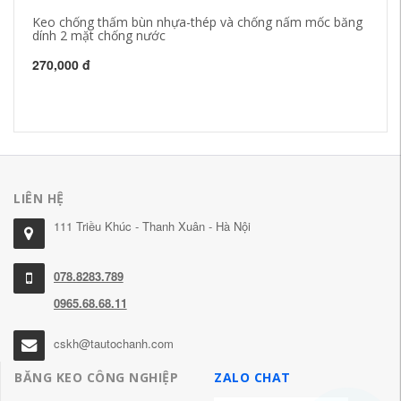
Keo chống thấm bùn nhựa-thép và chống nấm mốc băng
Bă
dính 2 mặt chống nước
bì
đe
bể
270,000 đ
21
LIÊN HỆ
111 Triều Khúc - Thanh Xuân - Hà Nội
078.8283.789
0965.68.68.11
cskh@tautochanh.com
BĂNG KEO CÔNG NGHIỆP
ZALO CHAT