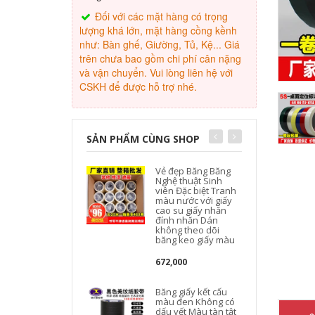
Đối với các mặt hàng có trọng
lượng khá lớn, mặt hàng cồng kềnh
như: Bàn ghế, Giường, Tủ, Kệ... Giá
trên chưa bao gồm chi phí cân nặng
và vận chuyển. Vui lòng liên hệ với
CSKH để được hỗ trợ nhé.
SẢN PHẨM CÙNG SHOP
Vẻ đẹp Băng Băng
Nghệ thuật Sinh
viên Đặc biệt Tranh
màu nước với giấy
cao su giấy nhăn
đính nhăn Dán
không theo dõi
băng keo giấy màu
672,000
Băng giấy kết cấu
màu đen Không có
dấu vết Màu tàn tật