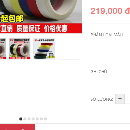
219,000 
PHÂN LOẠI MÀU:
Keo dán keo hai
Keo dán hai mặt
GHI CHÚ
mặt trắng Keo dán
cường độ rộng
độ nhớt siêu cao
Cotton Sea Cotton
không có dấu vết
mạnh mẽ dính hai
băng keo hai mặt
mặt băng tường
siêu mỏng bán
tường cao siêu
buôn dài 20 mét
mỏng bán buôn đặc
băng dính 2 mặt loại
biệt băng dính 2 mặt
SỐ LƯỢNG:
dày
tốt nhất
219,000
310,000
Bubble hai mặt keo
Keo dán keo hai
bọt biển keo mạnh
mặt trắng Keo dán