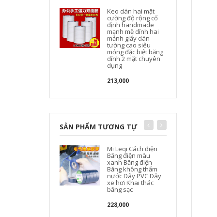
Keo dán hai mặt
cường độ rộng cố
định handmade
mạnh mẽ dính hai
mảnh giấy dán
tường cao siêu
mỏng đặc biệt băng
dính 2 mặt chuyên
dụng
213,000
SẢN PHẨM TƯƠNG TỰ
Mi Leqi Cách điện
Băng điện màu
xanh Băng điện
Băng không thấm
nước Dây PVC Dây
xe hơi Khai thác
băng sạc
c
228,000