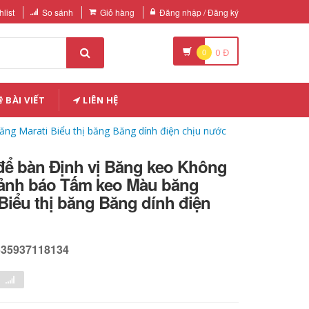
list
So sánh
Giỏ hàng
Đăng nhập / Đăng ký
0
0
Đ
BÀI VIẾT
LIÊN HỆ
ng Marati Biểu thị băng Băng dính điện chịu nước
 để bàn Định vị Băng keo Không
Cảnh báo Tấm keo Màu băng
Biểu thị băng Băng dính điện
535937118134