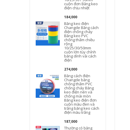
cuộn đơn Băng keo
điện chịu nhiệt
184,000
Băng keo điện
Changde Băng cách
điện chống cháy
Băng keo PVC
chống thấm chiều
rộng
10/25/30/50mm
cuộn lớn tùy chỉnh
băng dính vải cách
điện
274,000
Băng cách điện
Changde băng
chống thấm PVC
chống cháy Băng
keo điện nén và
chống mài mòn
Băng keo điện đơn
cuộn màu đen và
trắng băng keo cách
điện màu trắng
187,000
Thường có băng