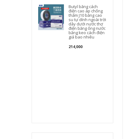
c
Butyl băng cách
điện cao áp chống
thấm J10 băng cao
su tự dính ngoài trời
dây dưới nước thợ
điện băng ống nước
băng keo cách điện
giá bao nhiêu
214,000
t
t