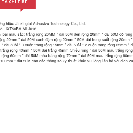
 TẢ CHI TIẾT
Bọt băng hai mặt
độ nhớt siêu cao
bán buôn 1mm dày
không có dấu vết
2 mm 5 mét Vận
băng keo hai mặt
chuyển quốc gia dài
siêu mỏng bán
băng dính 2 mặt 1cm
buôn dài 20 mét
ng hiệu: Jinxingtai Adhesive Technology Co., Ltd.
bang keo 2 mat
số: JXT50BAIMLJ016
207,000
290,000
 loại màu sắc: trắng rộng 20MM * dài 50M đen rộng 20mm * dài 50M đỏ rộn
Bơ hai mặt dính Độ
rộng 20mm * dài 50M xanh đậm rộng 20mm * 50M dài trong suốt rộng 20mm * 
nhớt siêu cao
Keo dán hai mặt
không có dấu vết
acrylic mạnh mẽ
* dài 50M * 3 cuộn trắng rộng 15mm * dài 50M * 2 cuộn trắng rộng 25mm * d
siêu mỏng siêu dính
trong suốt nhựa liền
trắng rộng 40mm * 50M dài trắng 45mm Chiều rộng * dài 50M màu trắng rộn
Keo dán hai mặt
mạch không thấm
g rộng 60mm * dài 50M màu trắng rộng 70mm * dài 50M màu trắng rộng 80mm
bán buôn dài 50
nước nhiệt độ cao
mét băng keo 2 mặt
điều khiển dụng cụ
 100mm * dài 50M cần các thông số kỹ thuật khác vui lòng liên hệ với dịch v
nhỏ
cao su nhà kết dính
hai mặt xốp dính 2
mặt
310,000
Băng keo hai mặt
265,000
Bán buôn Băng keo
hai mặt siêu mỏng
Keo dán thêu hai
Handmade
mặt trắng có độ
Handmade hai mặt
nhớt cao mạnh mẽ
giấy dính sinh viên
liền mạch siêu mỏng
Handmade Hai mặt
siêu mỏng băng keo
dính băng dính 2
hai mặt bán buôn
mặt vải
dài 50 mét giá băng
dính 2 mặt
447,000
310,000