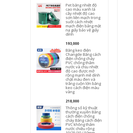
Pet băng nhiệt độ
cao màu xanh lá
cây nhiệt độ cao
sơn liền mạch trong
suốt cách nhiệt
c
mạch điện bảng mặt
nạ giấy bảo vệ giấy
dính
193,000
Băng keo điện
l
Changde Băng cách
điện chống cháy
PVC chống thấm
nước và chịu nhiệt
độ cao được mở
rộng mạnh mẽ dính
chặt màu đen và
trắng cuộn lớn băng
keo cách điện màu
vàng
218,000
Thông số kỹ thuật
thường xuyên Băng
cách điện chống
cháy Băng cách điện
PVC không thấm
nước chiều rộng
10/25/30 / 50mm