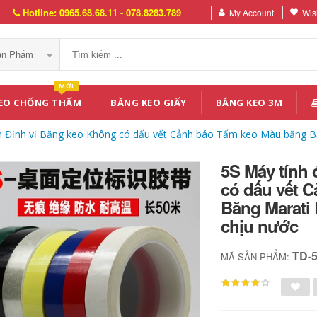
Hotline: 0965.68.68.11 - 078.8283.789
My Account
Wish
Sản Phẩm
MỚI
EO CHỐNG THẤM
BĂNG KEO GIẤY
BĂNG KEO 3M
n Định vị Băng keo Không có dấu vết Cảnh báo Tấm keo Màu băng Bă
5S Máy tính
có dấu vết 
Băng Marati 
chịu nước
TD-
MÃ SẢN PHẨM: