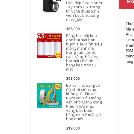
MÔ
Làm đẹp Seam Arter
Tay Torn DIY Trang
trí Nghệ thuật Sinh
viên Đặc biệt băng
dính giấy
Thươ
Mã 
183,000
Phân
Băng hai mặt keo
lục 
dán hai mặt bán
buôn siêu dính siêu
8mm 
mỏng mạnh mẽ
50M 
trong suốt tốc độ
trắn
cao trắng thủ công
hai mặt cố định
rộng
băng keo trong 2
mặt
205,000
Bơ hai mặt băng có
độ nhớt siêu cao,
không có dấu vết
tuyệt vời siêu mỏng
văn phòng thủ công
thêu nhựa màu
vàng bán buôn
băng dính 2 mặt giá
bao nhiêu
219,000