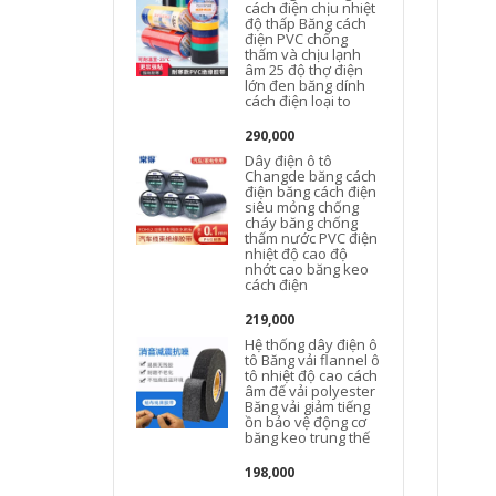
cách điện chịu nhiệt
độ thấp Băng cách
điện PVC chống
thấm và chịu lạnh
âm 25 độ thợ điện
lớn đen băng dính
cách điện loại to
290,000
Dây điện ô tô
Changde băng cách
điện băng cách điện
siêu mỏng chống
cháy băng chống
thấm nước PVC điện
nhiệt độ cao độ
nhớt cao băng keo
cách điện
219,000
Hệ thống dây điện ô
tô Băng vải flannel ô
tô nhiệt độ cao cách
âm đế vải polyester
Băng vải giảm tiếng
ồn bảo vệ động cơ
băng keo trung thế
198,000